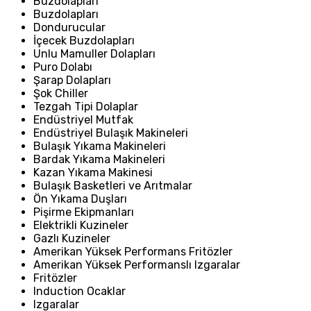
Buzdolapları
Buzdolapları
Dondurucular
İçecek Buzdolapları
Unlu Mamuller Dolapları
Puro Dolabı
Şarap Dolapları
Şok Chiller
Tezgah Tipi Dolaplar
Endüstriyel Mutfak
Endüstriyel Bulaşık Makineleri
Bulaşık Yıkama Makineleri
Bardak Yıkama Makineleri
Kazan Yıkama Makinesi
Bulaşık Basketleri ve Arıtmalar
Ön Yıkama Duşları
Pişirme Ekipmanları
Elektrikli Kuzineler
Gazlı Kuzineler
Amerikan Yüksek Performans Fritözler
Amerikan Yüksek Performanslı Izgaralar
Fritözler
Induction Ocaklar
Izgaralar