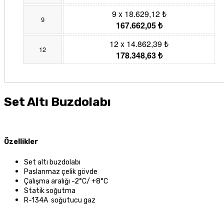
9 x 18.629,12 ₺
9
167.662,05 ₺
12 x 14.862,39 ₺
12
178.348,63 ₺
Set Altı Buzdolabı
Özellikler
Set altı buzdolabı
Paslanmaz çelik gövde
Çalışma aralığı -2°C/ +8°C
Statik soğutma
R-134A soğutucu gaz