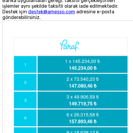
Banka uygulamaları gereği, taksitli gerçekleştirilen
işlemler aynı şekilde taksitli olarak iade edilmektedir.
Destek için
destek@amesso.com
adresine e-posta
gönderebilirsiniz.
1 x 145.234,00 ₺
1
145.234,00 ₺
2 x 73.540,23 ₺
2
147.080,46 ₺
3 x 49.906,58 ₺
3
149.719,75 ₺
6 x 26.315,58 ₺
6
157.893,46 ₺
9 x 18.629,12 ₺