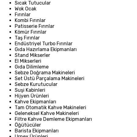
Sıcak Tutucular
Wok Ocak
Fırınlar
Kombi Fırınlar
Patisserie Fırınlar
Kömür Fırınlar
Taş Fırınlar
Endüstriyel Turbo Fırınlar
Gıda Hazırlama Ekipmanları
Stand Mikserler
El Mikserleri
Gıda Dilimleme
Sebze Doğrama Makineleri
Set Üstü Parçalama Makineleri
Sebze Kurutucular
Suşi Kabinleri
Hijyen Ürünleri
Kahve Ekipmanları
Tam Otomatik Kahve Makineleri
Geleneksel Kahve Makineleri
Filtre Kahve Demleme Ekipmanları
Öğütücüler
Barista Ekipmanları
Urnex Ürünleri