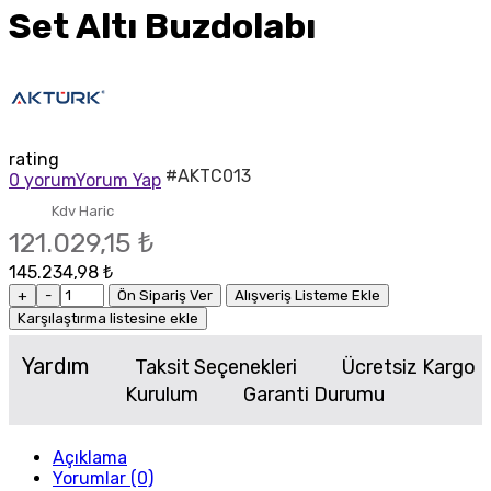
Set Altı Buzdolabı
rating
#AKTC013
0 yorum
Yorum Yap
Kdv Haric
121.029,15 ₺
145.234,98 ₺
+
-
Ön Sipariş Ver
Alışveriş Listeme Ekle
Karşılaştırma listesine ekle
Yardım
Taksit Seçenekleri
Ücretsiz Kargo
Kurulum
Garanti Durumu
Açıklama
Yorumlar (0)