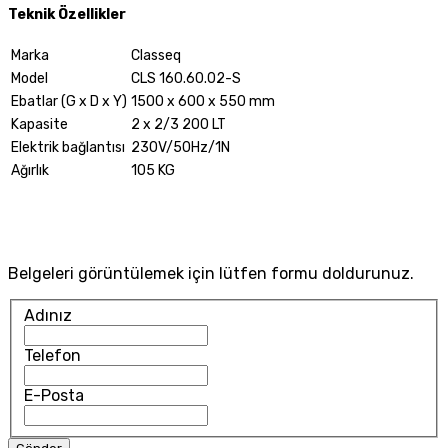
Teknik Özellikler
Marka
Classeq
Model
CLS 160.60.02-S
Ebatlar (G x D x Y)
1500 x 600 x 550 mm
Kapasite
2 x 2/3 200 LT
Elektrik bağlantısı
230V/50Hz/1N
Ağırlık
105 KG
Belgeleri görüntülemek için lütfen formu doldurunuz.
Adınız
Telefon
E-Posta