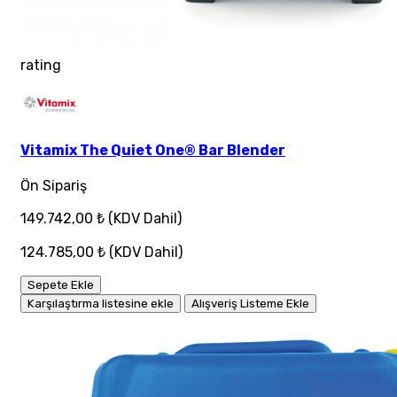
rating
Vitamix The Quiet One® Bar Blender
Ön Sipariş
149.742,00 ₺
(KDV Dahil)
124.785,00 ₺
(KDV Dahil)
Sepete Ekle
Karşılaştırma listesine ekle
Alışveriş Listeme Ekle