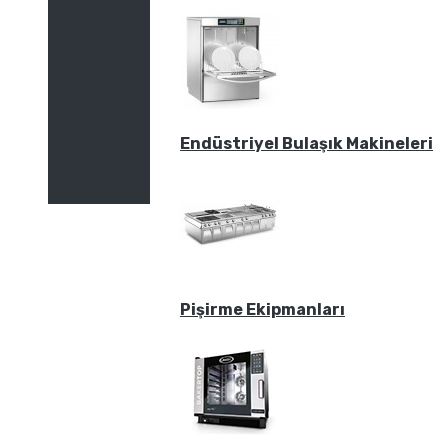
Endüstriyel Bulaşık Makineleri
Pişirme Ekipmanları