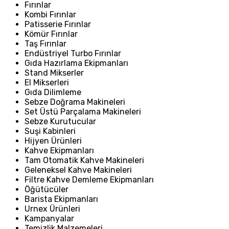
Fırınlar
Kombi Fırınlar
Patisserie Fırınlar
Kömür Fırınlar
Taş Fırınlar
Endüstriyel Turbo Fırınlar
Gıda Hazırlama Ekipmanları
Stand Mikserler
El Mikserleri
Gıda Dilimleme
Sebze Doğrama Makineleri
Set Üstü Parçalama Makineleri
Sebze Kurutucular
Suşi Kabinleri
Hijyen Ürünleri
Kahve Ekipmanları
Tam Otomatik Kahve Makineleri
Geleneksel Kahve Makineleri
Filtre Kahve Demleme Ekipmanları
Öğütücüler
Barista Ekipmanları
Urnex Ürünleri
Kampanyalar
Temizlik Malzemeleri