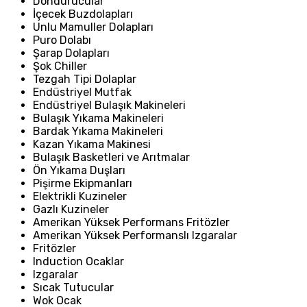
Dondurucular
İçecek Buzdolapları
Unlu Mamuller Dolapları
Puro Dolabı
Şarap Dolapları
Şok Chiller
Tezgah Tipi Dolaplar
Endüstriyel Mutfak
Endüstriyel Bulaşık Makineleri
Bulaşık Yıkama Makineleri
Bardak Yıkama Makineleri
Kazan Yıkama Makinesi
Bulaşık Basketleri ve Arıtmalar
Ön Yıkama Duşları
Pişirme Ekipmanları
Elektrikli Kuzineler
Gazlı Kuzineler
Amerikan Yüksek Performans Fritözler
Amerikan Yüksek Performanslı Izgaralar
Fritözler
Induction Ocaklar
Izgaralar
Sıcak Tutucular
Wok Ocak