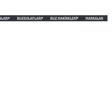
NLARI
BUZDOLAPLARI
BUZ MAKINELERI
MARKALAR