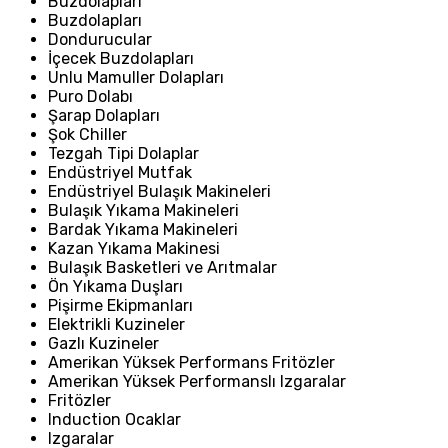
Buzdolapları
Buzdolapları
Dondurucular
İçecek Buzdolapları
Unlu Mamuller Dolapları
Puro Dolabı
Şarap Dolapları
Şok Chiller
Tezgah Tipi Dolaplar
Endüstriyel Mutfak
Endüstriyel Bulaşık Makineleri
Bulaşık Yıkama Makineleri
Bardak Yıkama Makineleri
Kazan Yıkama Makinesi
Bulaşık Basketleri ve Arıtmalar
Ön Yıkama Duşları
Pişirme Ekipmanları
Elektrikli Kuzineler
Gazlı Kuzineler
Amerikan Yüksek Performans Fritözler
Amerikan Yüksek Performanslı Izgaralar
Fritözler
Induction Ocaklar
Izgaralar