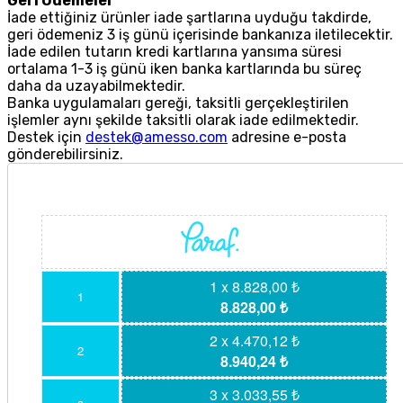
Geri Ödemeler
İade ettiğiniz ürünler iade şartlarına uyduğu takdirde,
geri ödemeniz 3 iş günü içerisinde bankanıza iletilecektir.
İade edilen tutarın kredi kartlarına yansıma süresi
ortalama 1-3 iş günü iken banka kartlarında bu süreç
daha da uzayabilmektedir.
Banka uygulamaları gereği, taksitli gerçekleştirilen
işlemler aynı şekilde taksitli olarak iade edilmektedir.
Destek için
destek@amesso.com
adresine e-posta
gönderebilirsiniz.
1 x 8.828,00 ₺
1
8.828,00 ₺
2 x 4.470,12 ₺
2
8.940,24 ₺
3 x 3.033,55 ₺