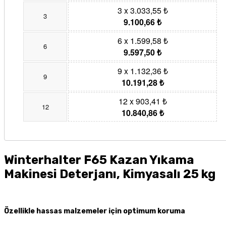
3 x 3.033,55 ₺
3
9.100,66 ₺
6 x 1.599,58 ₺
6
9.597,50 ₺
9 x 1.132,36 ₺
9
10.191,28 ₺
12 x 903,41 ₺
12
10.840,86 ₺
Winterhalter F65 Kazan Yıkama
Makinesi Deterjanı, Kimyasalı 25 kg
Özellikle
hassas malzemeler için
optimum koruma