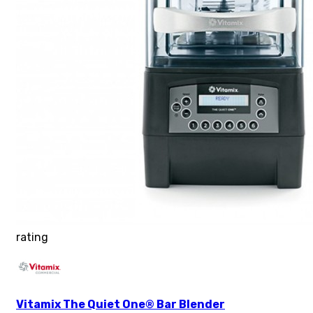
rating
Vitamix The Quiet One® Bar Blender