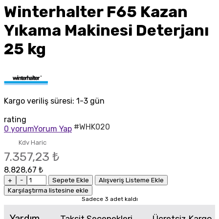
Winterhalter F65 Kazan
Yıkama Makinesi Deterjanı
25 kg
Kargo veriliş süresi:
1-3 gün
rating
#WHK020
0 yorum
Yorum Yap
Kdv Haric
7.357,23 ₺
8.828,67 ₺
+
-
Sepete Ekle
Alışveriş Listeme Ekle
Karşılaştırma listesine ekle
Sadece 3 adet kaldı
Yardım