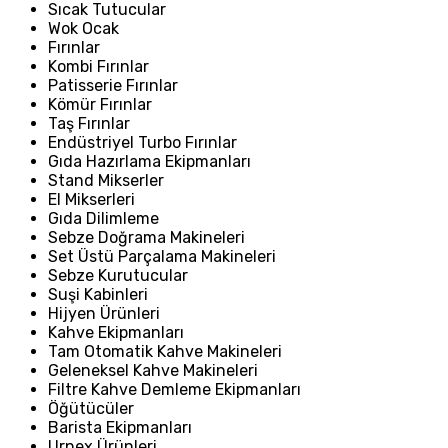
Sıcak Tutucular
Wok Ocak
Fırınlar
Kombi Fırınlar
Patisserie Fırınlar
Kömür Fırınlar
Taş Fırınlar
Endüstriyel Turbo Fırınlar
Gıda Hazırlama Ekipmanları
Stand Mikserler
El Mikserleri
Gıda Dilimleme
Sebze Doğrama Makineleri
Set Üstü Parçalama Makineleri
Sebze Kurutucular
Suşi Kabinleri
Hijyen Ürünleri
Kahve Ekipmanları
Tam Otomatik Kahve Makineleri
Geleneksel Kahve Makineleri
Filtre Kahve Demleme Ekipmanları
Öğütücüler
Barista Ekipmanları
Urnex Ürünleri