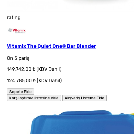
rating
Vitamix The Quiet One® Bar Blender
Ön Sipariş
149.742,00 ₺
(KDV Dahil)
124.785,00 ₺
(KDV Dahil)
Sepete Ekle
Karşılaştırma listesine ekle
Alışveriş Listeme Ekle