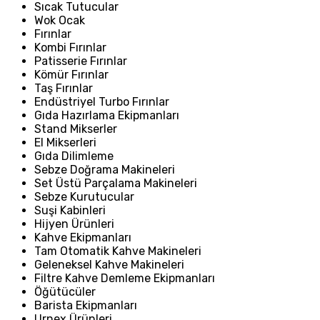
Sıcak Tutucular
Wok Ocak
Fırınlar
Kombi Fırınlar
Patisserie Fırınlar
Kömür Fırınlar
Taş Fırınlar
Endüstriyel Turbo Fırınlar
Gıda Hazırlama Ekipmanları
Stand Mikserler
El Mikserleri
Gıda Dilimleme
Sebze Doğrama Makineleri
Set Üstü Parçalama Makineleri
Sebze Kurutucular
Suşi Kabinleri
Hijyen Ürünleri
Kahve Ekipmanları
Tam Otomatik Kahve Makineleri
Geleneksel Kahve Makineleri
Filtre Kahve Demleme Ekipmanları
Öğütücüler
Barista Ekipmanları
Urnex Ürünleri