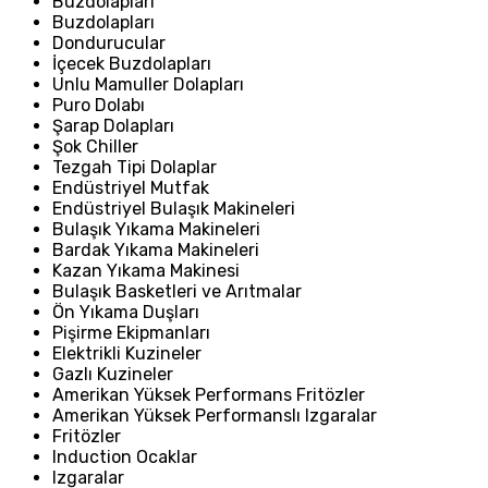
Buzdolapları
Buzdolapları
Dondurucular
İçecek Buzdolapları
Unlu Mamuller Dolapları
Puro Dolabı
Şarap Dolapları
Şok Chiller
Tezgah Tipi Dolaplar
Endüstriyel Mutfak
Endüstriyel Bulaşık Makineleri
Bulaşık Yıkama Makineleri
Bardak Yıkama Makineleri
Kazan Yıkama Makinesi
Bulaşık Basketleri ve Arıtmalar
Ön Yıkama Duşları
Pişirme Ekipmanları
Elektrikli Kuzineler
Gazlı Kuzineler
Amerikan Yüksek Performans Fritözler
Amerikan Yüksek Performanslı Izgaralar
Fritözler
Induction Ocaklar
Izgaralar