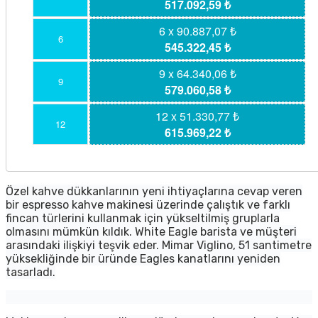
517.092,59 ₺
6 x 90.887,07 ₺
6
545.322,45 ₺
9 x 64.340,06 ₺
9
579.060,58 ₺
12 x 51.330,77 ₺
12
615.969,22 ₺
Özel kahve dükkanlarının yeni ihtiyaçlarına cevap veren
bir espresso kahve makinesi üzerinde çalıştık ve farklı
fincan türlerini kullanmak için yükseltilmiş gruplarla
olmasını mümkün kıldık. White Eagle barista ve müşteri
arasındaki ilişkiyi teşvik eder. Mimar Viglino, 51 santimetre
yüksekliğinde bir üründe Eagles kanatlarını yeniden
tasarladı.