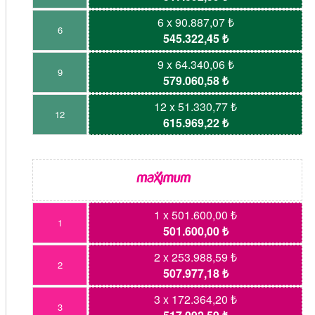
6 x 90.887,07 ₺
6
545.322,45 ₺
9 x 64.340,06 ₺
9
579.060,58 ₺
12 x 51.330,77 ₺
12
615.969,22 ₺
1 x 501.600,00 ₺
1
501.600,00 ₺
2 x 253.988,59 ₺
2
507.977,18 ₺
3 x 172.364,20 ₺
3