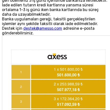
geri ödemeniz 3 iş günü içerisinde bankanıza iletilecektir.
İade edilen tutarın kredi kartlarına yansıma süresi
ortalama 1-3 iş günü iken banka kartlarında bu süreç
daha da uzayabilmektedir.
Banka uygulamaları gereği, taksitli gerçekleştirilen
işlemler aynı şekilde taksitli olarak iade edilmektedir.
Destek için
destek@amesso.com
adresine e-posta
gönderebilirsiniz.
1 x 501.600,00 ₺
1
501.600,00 ₺
2 x 253.988,59 ₺
2
507.977,18 ₺
3 x 172.364,20 ₺
3
517.092,59 ₺