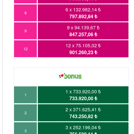
6 x 132.982,14 ₺
6
797.892,84 ₺
9 x 94.139,67 ₺
9
847.257,06 ₺
12 x 75.105,02 ₺
12
901.260,23 ₺
1 x 733.920,00 ₺
1
733.920,00 ₺
2 x 371.625,41 ₺
2
743.250,82 ₺
3 x 252.196,04 ₺
3