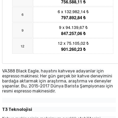
756.588,11 ₺
6 x 132.982,14 ₺
6
797.892,84 ₺
9 x 94.139,67 ₺
9
847.257,06 ₺
12 x 75.105,02 ₺
12
901.260,23 ₺
VA388 Black Eagle, hayatını kahveye adayanlar için
espresso makinesi; Her gün gerçek bir kahve deneyimini
bardağa aktarmak için araştırma, araştırma ve deneyler
yapanlar. Bu, 2015-2017 Dünya Barista Şampiyonası için
resmi espresso makinesidir.
T3 Teknolojisi