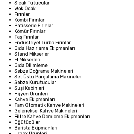
Sıcak Tutucular
Wok Ocak
Fırınlar
Kombi Fırınlar
Patisserie Fırınlar
Kömür Fırınlar
Taş Fırınlar
Endüstriyel Turbo Fırınlar
Gıda Hazırlama Ekipmanları
Stand Mikserler
El Mikserleri
Gıda Dilimleme
Sebze Doğrama Makineleri
Set Üstü Parçalama Makineleri
Sebze Kurutucular
Suşi Kabinleri
Hijyen Ürünleri
Kahve Ekipmanları
Tam Otomatik Kahve Makineleri
Geleneksel Kahve Makineleri
Filtre Kahve Demleme Ekipmanları
Öğütücüler
Barista Ekipmanları
Urnex Ürünleri