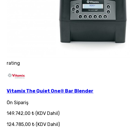
rating
Vitamix The Quiet One® Bar Blender
Ön Sipariş
149.742,00 ₺
(KDV Dahil)
124.785,00 ₺
(KDV Dahil)