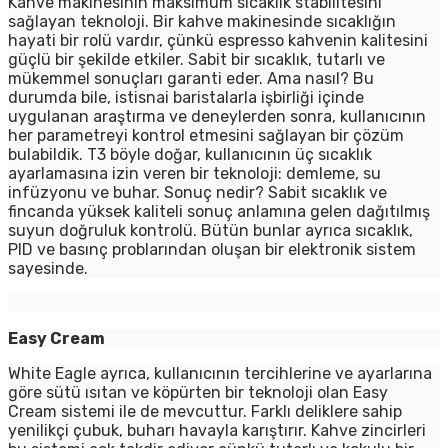
Kahve makinesinin maksimum sıcaklık stabilitesini
sağlayan teknoloji. Bir kahve makinesinde sıcaklığın
hayati bir rolü vardır, çünkü espresso kahvenin kalitesini
güçlü bir şekilde etkiler. Sabit bir sıcaklık, tutarlı ve
mükemmel sonuçları garanti eder. Ama nasıl? Bu
durumda bile, istisnai baristalarla işbirliği içinde
uygulanan araştırma ve deneylerden sonra, kullanıcının
her parametreyi kontrol etmesini sağlayan bir çözüm
bulabildik. T3 böyle doğar, kullanıcının üç sıcaklık
ayarlamasına izin veren bir teknoloji: demleme, su
infüzyonu ve buhar. Sonuç nedir? Sabit sıcaklık ve
fincanda yüksek kaliteli sonuç anlamına gelen dağıtılmış
suyun doğruluk kontrolü. Bütün bunlar ayrıca sıcaklık,
PID ve basınç problarından oluşan bir elektronik sistem
sayesinde.
Easy Cream
White Eagle ayrıca, kullanıcının tercihlerine ve ayarlarına
göre sütü ısıtan ve köpürten bir teknoloji olan Easy
Cream sistemi ile de mevcuttur. Farklı deliklere sahip
yenilikçi çubuk, buharı havayla karıştırır. Kahve zincirleri