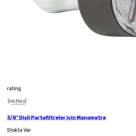
rating
3/8" Dişli Portafiltreler için Manometre
Stokta Var