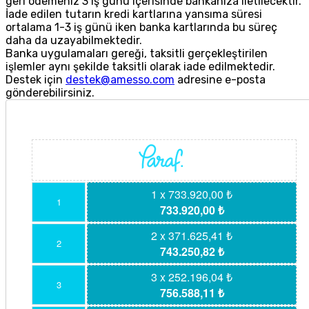
geri ödemeniz 3 iş günü içerisinde bankanıza iletilecektir.
İade edilen tutarın kredi kartlarına yansıma süresi
ortalama 1-3 iş günü iken banka kartlarında bu süreç
daha da uzayabilmektedir.
Banka uygulamaları gereği, taksitli gerçekleştirilen
işlemler aynı şekilde taksitli olarak iade edilmektedir.
Destek için
destek@amesso.com
adresine e-posta
gönderebilirsiniz.
1 x 733.920,00 ₺
1
733.920,00 ₺
2 x 371.625,41 ₺
2
743.250,82 ₺
3 x 252.196,04 ₺
3
756.588,11 ₺