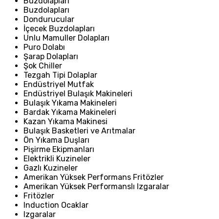
Buzdolapları
Buzdolapları
Dondurucular
İçecek Buzdolapları
Unlu Mamuller Dolapları
Puro Dolabı
Şarap Dolapları
Şok Chiller
Tezgah Tipi Dolaplar
Endüstriyel Mutfak
Endüstriyel Bulaşık Makineleri
Bulaşık Yıkama Makineleri
Bardak Yıkama Makineleri
Kazan Yıkama Makinesi
Bulaşık Basketleri ve Arıtmalar
Ön Yıkama Duşları
Pişirme Ekipmanları
Elektrikli Kuzineler
Gazlı Kuzineler
Amerikan Yüksek Performans Fritözler
Amerikan Yüksek Performanslı Izgaralar
Fritözler
Induction Ocaklar
Izgaralar