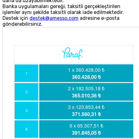
daha da uzayabilmektedir.
Banka uygulamaları gereği, taksitli gerçekleştirilen
işlemler aynı şekilde taksitli olarak iade edilmektedir.
Destek için
destek@amesso.com
adresine e-posta
gönderebilirsiniz.
1 x 360.428,00 ₺
1
360.428,00 ₺
2 x 182.505,18 ₺
2
365.010,36 ₺
3 x 123.853,44 ₺
3
371.560,31 ₺
6 x 65.307,51 ₺
6
391.845,05 ₺