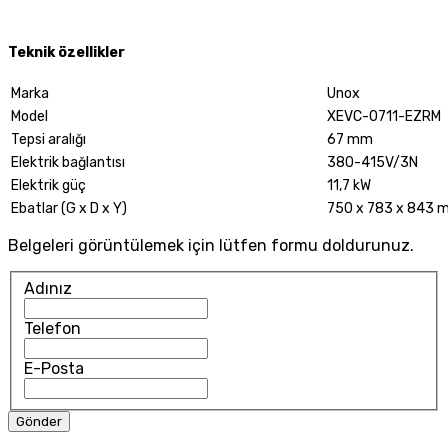
Teknik özellikler
Marka
Unox
Model
XEVC-0711-EZRM
Tepsi aralığı
67 mm
Elektrik bağlantısı
380-415V/3N
Elektrik güç
11,7 kW
Ebatlar (G x D x Y)
750 x 783 x 843 
Belgeleri görüntülemek için lütfen formu doldurunuz.
Adınız
Telefon
E-Posta