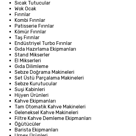
Sıcak Tutucular
Wok Ocak
Fırınlar
Kombi Fırınlar
Patisserie Fırınlar
Kömür Fırınlar
Taş Fırınlar
Endüstriyel Turbo Fırınlar
Gıda Hazırlama Ekipmanları
Stand Mikserler
El Mikserleri
Gıda Dilimleme
Sebze Doğrama Makineleri
Set Üstü Parçalama Makineleri
Sebze Kurutucular
Suşi Kabinleri
Hijyen Ürünleri
Kahve Ekipmanları
Tam Otomatik Kahve Makineleri
Geleneksel Kahve Makineleri
Filtre Kahve Demleme Ekipmanları
Öğütücüler
Barista Ekipmanları
Urnex Ürünleri