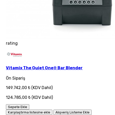
rating
Vitamix The Quiet One® Bar Blender
Ön Sipariş
149.742,00 ₺
(KDV Dahil)
124.785,00 ₺
(KDV Dahil)
Sepete Ekle
Karşılaştırma listesine ekle
Alışveriş Listeme Ekle