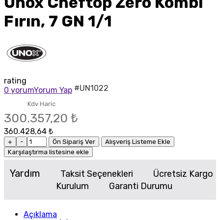
Unox Cheftop Zero Kombi
Fırın, 7 GN 1/1
rating
#UN1022
0 yorum
Yorum Yap
Kdv Haric
300.357,20 ₺
360.428,64 ₺
+
-
Ön Sipariş Ver
Alışveriş Listeme Ekle
Karşılaştırma listesine ekle
Yardım
Taksit Seçenekleri
Ücretsiz Kargo
Kurulum
Garanti Durumu
Açıklama