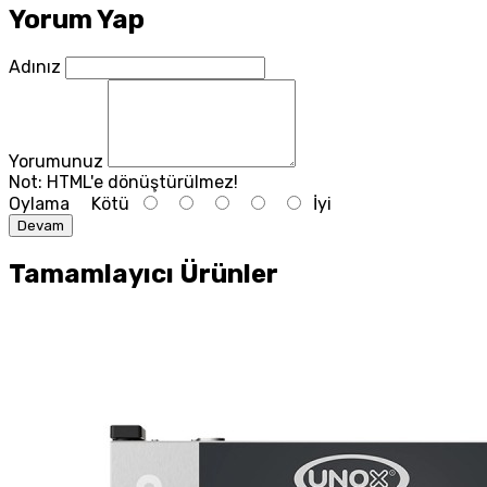
Yorum Yap
Adınız
Yorumunuz
Not:
HTML'e dönüştürülmez!
Oylama
Kötü
İyi
Devam
Tamamlayıcı Ürünler