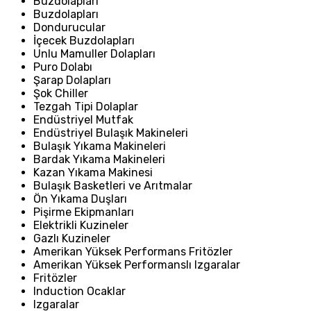
Buzdolapları
Buzdolapları
Dondurucular
İçecek Buzdolapları
Unlu Mamuller Dolapları
Puro Dolabı
Şarap Dolapları
Şok Chiller
Tezgah Tipi Dolaplar
Endüstriyel Mutfak
Endüstriyel Bulaşık Makineleri
Bulaşık Yıkama Makineleri
Bardak Yıkama Makineleri
Kazan Yıkama Makinesi
Bulaşık Basketleri ve Arıtmalar
Ön Yıkama Duşları
Pişirme Ekipmanları
Elektrikli Kuzineler
Gazlı Kuzineler
Amerikan Yüksek Performans Fritözler
Amerikan Yüksek Performanslı Izgaralar
Fritözler
Induction Ocaklar
Izgaralar