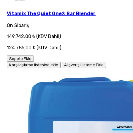
Vitamix The Quiet One® Bar Blender
Ön Sipariş
149.742,00 ₺
(KDV Dahil)
124.785,00 ₺
(KDV Dahil)
Sepete Ekle
Karşılaştırma listesine ekle
Alışveriş Listeme Ekle