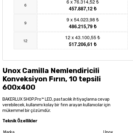
6 x 76.314,52 ₺
6
457.887,12 ₺
9 x 54.023,98 ₺
9
486.215,79 ₺
12 x 43.100,55 ₺
12
517.206,61 ₺
Unox Camilla Nemlendiricili
Konveksiyon Fırın, 10 tepsili
600x400
BAKERLUX SHOP.Pro™ LED, pastacılık ihtiyaçlarına cevap
verebilecek, kullanımı kolay bir fırın arayan kullanıcılar için
mükemmel bir çözümdür.
Teknik Özellikler
Marka
Unox