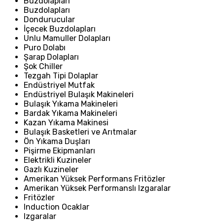
Buzdolapları
Buzdolapları
Dondurucular
İçecek Buzdolapları
Unlu Mamuller Dolapları
Puro Dolabı
Şarap Dolapları
Şok Chiller
Tezgah Tipi Dolaplar
Endüstriyel Mutfak
Endüstriyel Bulaşık Makineleri
Bulaşık Yıkama Makineleri
Bardak Yıkama Makineleri
Kazan Yıkama Makinesi
Bulaşık Basketleri ve Arıtmalar
Ön Yıkama Duşları
Pişirme Ekipmanları
Elektrikli Kuzineler
Gazlı Kuzineler
Amerikan Yüksek Performans Fritözler
Amerikan Yüksek Performanslı Izgaralar
Fritözler
Induction Ocaklar
Izgaralar