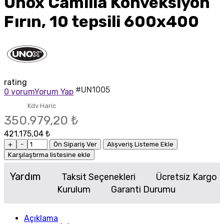
Unox Camilla Konveksiyon
Fırın, 10 tepsili 600x400
rating
#UN1005
0 yorum
Yorum Yap
Kdv Haric
350.979,20 ₺
421.175,04 ₺
+
-
Ön Sipariş Ver
Alışveriş Listeme Ekle
Karşılaştırma listesine ekle
Yardım
Taksit Seçenekleri
Ücretsiz Kargo
Kurulum
Garanti Durumu
Açıklama