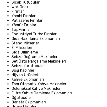
Sıcak Tutucular
Wok Ocak
Fırınlar
Kombi Fırınlar
Patisserie Fırınlar
Kömür Fırınlar
Taş Fırınlar
Endüstriyel Turbo Fırınlar
Gıda Hazırlama Ekipmanları
Stand Mikserler
El Mikserleri
Gıda Dilimleme
Sebze Doğrama Makineleri
Set Üstü Parçalama Makineleri
Sebze Kurutucular
Suşi Kabinleri
Hijyen Ürünleri
Kahve Ekipmanları
Tam Otomatik Kahve Makineleri
Geleneksel Kahve Makineleri
Filtre Kahve Demleme Ekipmanları
Öğütücüler
Barista Ekipmanları
Urnex Ürünleri