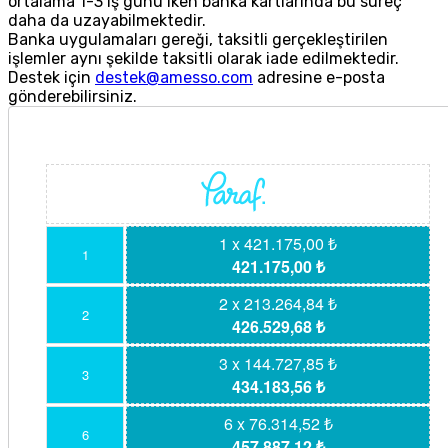
ortalama 1-3 iş günü iken banka kartlarında bu süreç
daha da uzayabilmektedir.
Banka uygulamaları gereği, taksitli gerçekleştirilen
işlemler aynı şekilde taksitli olarak iade edilmektedir.
Destek için
destek@amesso.com
adresine e-posta
gönderebilirsiniz.
1 x 421.175,00 ₺
1
421.175,00 ₺
2 x 213.264,84 ₺
2
426.529,68 ₺
3 x 144.727,85 ₺
3
434.183,56 ₺
6 x 76.314,52 ₺
6
457.887,12 ₺