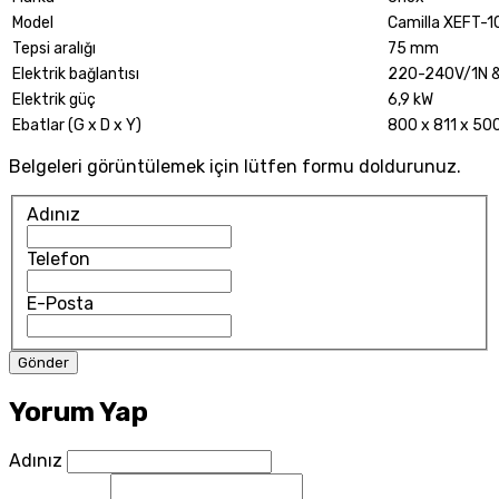
Model
Camilla XEFT-
Tepsi aralığı
75 mm
Elektrik bağlantısı
220-240V/1N 
Elektrik güç
6,9 kW
Ebatlar (G x D x Y)
800 x 811 x 5
Belgeleri görüntülemek için lütfen formu doldurunuz.
Adınız
Telefon
E-Posta
Yorum Yap
Adınız