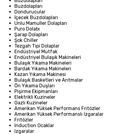
Buzdolapları
Buzdolapları
Dondurucular
İçecek Buzdolapları
Unlu Mamuller Dolapları
Puro Dolabı
Şarap Dolapları
Şok Chiller
Tezgah Tipi Dolaplar
Endüstriyel Mutfak
Endüstriyel Bulaşık Makineleri
Bulaşık Yıkama Makineleri
Bardak Yıkama Makineleri
Kazan Yıkama Makinesi
Bulaşık Basketleri ve Arıtmalar
Ön Yıkama Duşları
Pişirme Ekipmanları
Elektrikli Kuzineler
Gazlı Kuzineler
Amerikan Yüksek Performans Fritözler
Amerikan Yüksek Performanslı Izgaralar
Fritözler
Induction Ocaklar
Izgaralar