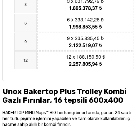
3 x 631.792,79 ₺
3
1.895.378,37 ₺
6 x 333.142,26 ₺
6
1.998.853,55 ₺
9 x 235.835,45 ₺
9
2.122.519,07 ₺
12 x 188.150,50 ₺
12
2.257.805,94 ₺
Unox Bakertop Plus Trolley Kombi
Gazlı Fırınlar, 16 tepsili 600x400
BAKERTOP MIND.Maps™ BIG herhangi bir ortamda, günün 24 saati
her türlü pişirme işlemini yapabilen ve tam olarak kullanılabilen iç
hacme sahip akıllı bir kombi fırındır.