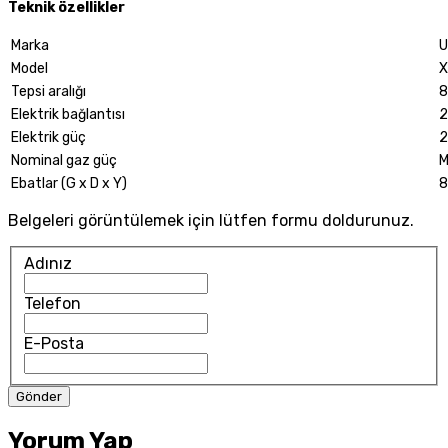
Teknik özellikler
Marka
U
Model
X
Tepsi aralığı
8
Elektrik bağlantısı
2
Elektrik güç
2
Nominal gaz güç
M
Ebatlar (G x D x Y)
8
Belgeleri görüntülemek için lütfen formu doldurunuz.
Adınız
Telefon
E-Posta
Yorum Yap