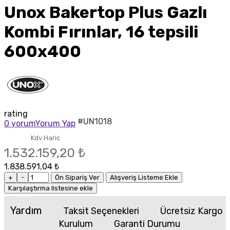
Unox Bakertop Plus Gazlı
Kombi Fırınlar, 16 tepsili
600x400
rating
#UN1018
0 yorum
Yorum Yap
Kdv Haric
1.532.159,20 ₺
1.838.591,04 ₺
+
-
Ön Sipariş Ver
Alışveriş Listeme Ekle
Karşılaştırma listesine ekle
Yardım
Taksit Seçenekleri
Ücretsiz Kargo
Kurulum
Garanti Durumu