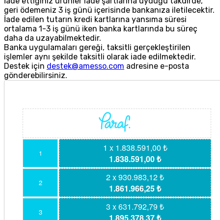
İade ettiğiniz ürünler iade şartlarına uyduğu takdirde,
geri ödemeniz 3 iş günü içerisinde bankanıza iletilecektir.
İade edilen tutarın kredi kartlarına yansıma süresi
ortalama 1-3 iş günü iken banka kartlarında bu süreç
daha da uzayabilmektedir.
Banka uygulamaları gereği, taksitli gerçekleştirilen
işlemler aynı şekilde taksitli olarak iade edilmektedir.
Destek için
destek@amesso.com
adresine e-posta
gönderebilirsiniz.
1 x 1.838.591,00 ₺
1
1.838.591,00 ₺
2 x 930.983,12 ₺
2
1.861.966,25 ₺
3 x 631.792,79 ₺
3
1.895.378,37 ₺