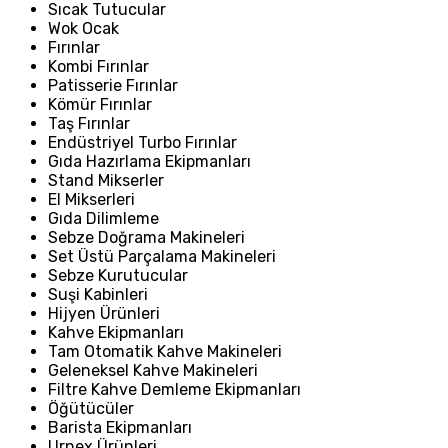
Sıcak Tutucular
Wok Ocak
Fırınlar
Kombi Fırınlar
Patisserie Fırınlar
Kömür Fırınlar
Taş Fırınlar
Endüstriyel Turbo Fırınlar
Gıda Hazırlama Ekipmanları
Stand Mikserler
El Mikserleri
Gıda Dilimleme
Sebze Doğrama Makineleri
Set Üstü Parçalama Makineleri
Sebze Kurutucular
Suşi Kabinleri
Hijyen Ürünleri
Kahve Ekipmanları
Tam Otomatik Kahve Makineleri
Geleneksel Kahve Makineleri
Filtre Kahve Demleme Ekipmanları
Öğütücüler
Barista Ekipmanları
Urnex Ürünleri