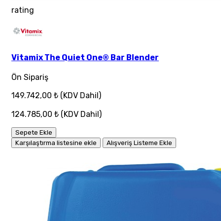
rating
Vitamix The Quiet One® Bar Blender
Ön Sipariş
149.742,00 ₺
(KDV Dahil)
124.785,00 ₺
(KDV Dahil)
Sepete Ekle
Karşılaştırma listesine ekle
Alışveriş Listeme Ekle