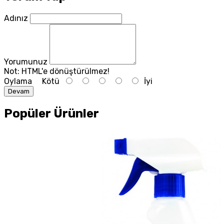
Adınız
Yorumunuz
Not:
HTML'e dönüştürülmez!
Oylama
Kötü
İyi
Devam
Popüler Ürünler