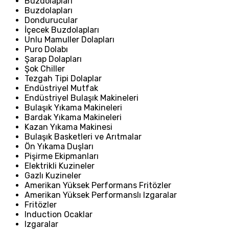
Buzdolapları
Buzdolapları
Dondurucular
İçecek Buzdolapları
Unlu Mamuller Dolapları
Puro Dolabı
Şarap Dolapları
Şok Chiller
Tezgah Tipi Dolaplar
Endüstriyel Mutfak
Endüstriyel Bulaşık Makineleri
Bulaşık Yıkama Makineleri
Bardak Yıkama Makineleri
Kazan Yıkama Makinesi
Bulaşık Basketleri ve Arıtmalar
Ön Yıkama Duşları
Pişirme Ekipmanları
Elektrikli Kuzineler
Gazlı Kuzineler
Amerikan Yüksek Performans Fritözler
Amerikan Yüksek Performanslı Izgaralar
Fritözler
Induction Ocaklar
Izgaralar