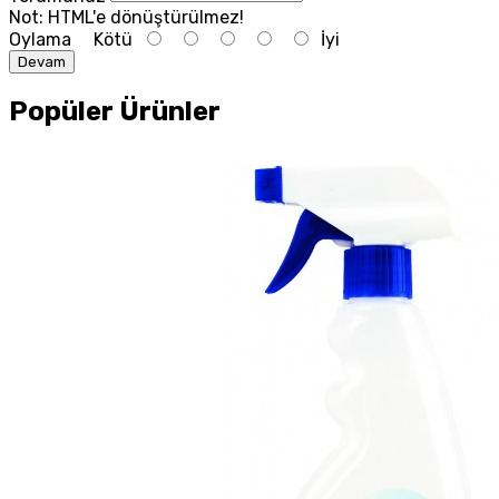
Not:
HTML'e dönüştürülmez!
Oylama
Kötü
İyi
Devam
Popüler Ürünler