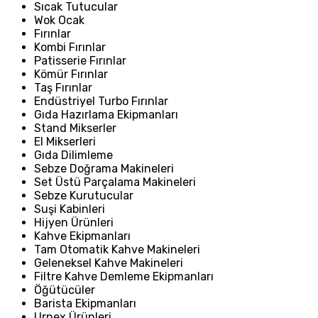
Sıcak Tutucular
Wok Ocak
Fırınlar
Kombi Fırınlar
Patisserie Fırınlar
Kömür Fırınlar
Taş Fırınlar
Endüstriyel Turbo Fırınlar
Gıda Hazırlama Ekipmanları
Stand Mikserler
El Mikserleri
Gıda Dilimleme
Sebze Doğrama Makineleri
Set Üstü Parçalama Makineleri
Sebze Kurutucular
Suşi Kabinleri
Hijyen Ürünleri
Kahve Ekipmanları
Tam Otomatik Kahve Makineleri
Geleneksel Kahve Makineleri
Filtre Kahve Demleme Ekipmanları
Öğütücüler
Barista Ekipmanları
Urnex Ürünleri