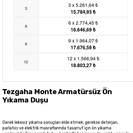
3 x 5.261,64 ₺
3
15.784,93 ₺
6 x 2.774,45 ₺
6
16.646,69 ₺
9 x 1.964,07 ₺
9
17.676,59 ₺
12 x 1.566,94 ₺
12
18.803,27 ₺
Tezgaha Monte Armatürsüz Ön
Yıkama Duşu
Gerek lekesiz yıkama sonuçları elde etmek, gerekse deterjan,
parlatıcı ve elektrik masraflarında tasarruf için ön yıkama