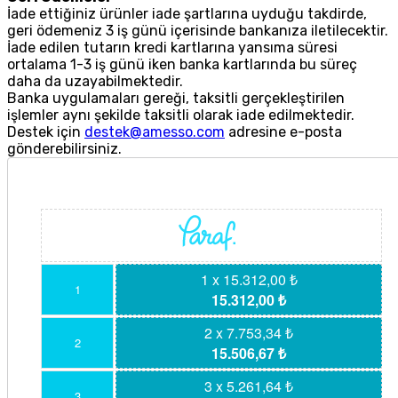
İade ettiğiniz ürünler iade şartlarına uyduğu takdirde,
geri ödemeniz 3 iş günü içerisinde bankanıza iletilecektir.
İade edilen tutarın kredi kartlarına yansıma süresi
ortalama 1-3 iş günü iken banka kartlarında bu süreç
daha da uzayabilmektedir.
Banka uygulamaları gereği, taksitli gerçekleştirilen
işlemler aynı şekilde taksitli olarak iade edilmektedir.
Destek için
destek@amesso.com
adresine e-posta
gönderebilirsiniz.
1 x 15.312,00 ₺
1
15.312,00 ₺
2 x 7.753,34 ₺
2
15.506,67 ₺
3 x 5.261,64 ₺
3