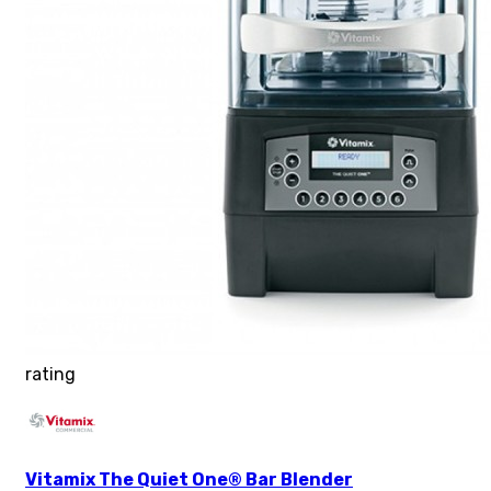
rating
Vitamix The Quiet One® Bar Blender