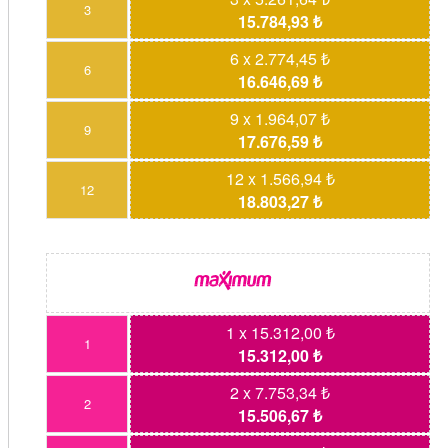
3
15.784,93 ₺
6 x 2.774,45 ₺
6
16.646,69 ₺
9 x 1.964,07 ₺
9
17.676,59 ₺
12 x 1.566,94 ₺
12
18.803,27 ₺
1 x 15.312,00 ₺
1
15.312,00 ₺
2 x 7.753,34 ₺
2
15.506,67 ₺