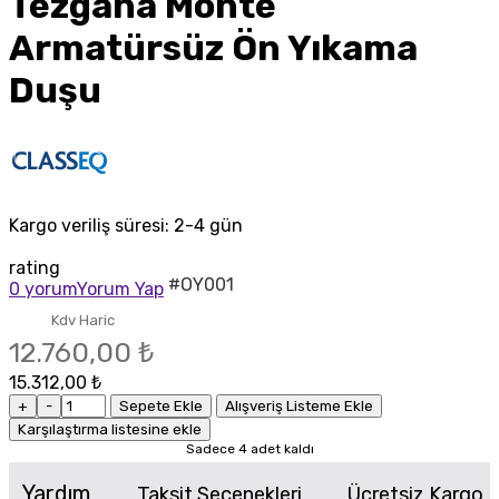
Tezgaha Monte
Armatürsüz Ön Yıkama
Duşu
Kargo veriliş süresi:
2-4 gün
rating
#OY001
0 yorum
Yorum Yap
Kdv Haric
12.760,00 ₺
15.312,00 ₺
+
-
Sepete Ekle
Alışveriş Listeme Ekle
Karşılaştırma listesine ekle
Sadece 4 adet kaldı
Yardım
Taksit Seçenekleri
Ücretsiz Kargo