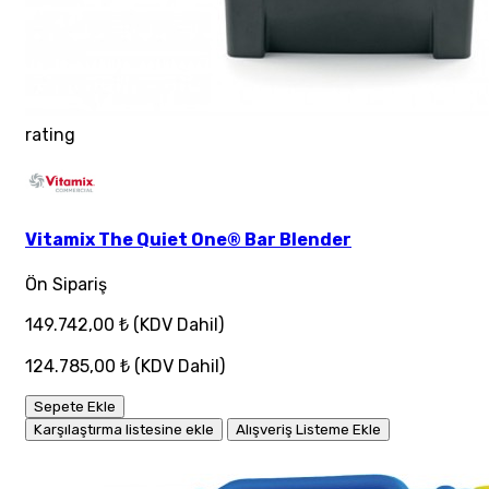
rating
Vitamix The Quiet One® Bar Blender
Ön Sipariş
149.742,00 ₺
(KDV Dahil)
124.785,00 ₺
(KDV Dahil)
Sepete Ekle
Karşılaştırma listesine ekle
Alışveriş Listeme Ekle