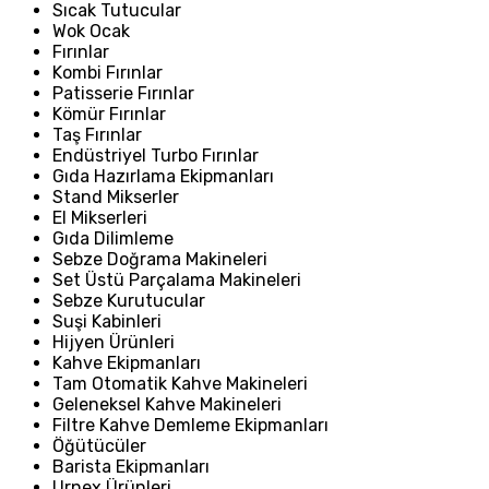
Sıcak Tutucular
Wok Ocak
Fırınlar
Kombi Fırınlar
Patisserie Fırınlar
Kömür Fırınlar
Taş Fırınlar
Endüstriyel Turbo Fırınlar
Gıda Hazırlama Ekipmanları
Stand Mikserler
El Mikserleri
Gıda Dilimleme
Sebze Doğrama Makineleri
Set Üstü Parçalama Makineleri
Sebze Kurutucular
Suşi Kabinleri
Hijyen Ürünleri
Kahve Ekipmanları
Tam Otomatik Kahve Makineleri
Geleneksel Kahve Makineleri
Filtre Kahve Demleme Ekipmanları
Öğütücüler
Barista Ekipmanları
Urnex Ürünleri