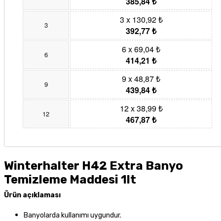
385,84 ₺
3 x 130,92 ₺
3
392,77 ₺
6 x 69,04 ₺
6
414,21 ₺
9 x 48,87 ₺
9
439,84 ₺
12 x 38,99 ₺
12
467,87 ₺
Winterhalter H42 Extra Banyo
Temizleme Maddesi 1lt
Ürün açıklaması
Banyolarda kullanımı uygundur.