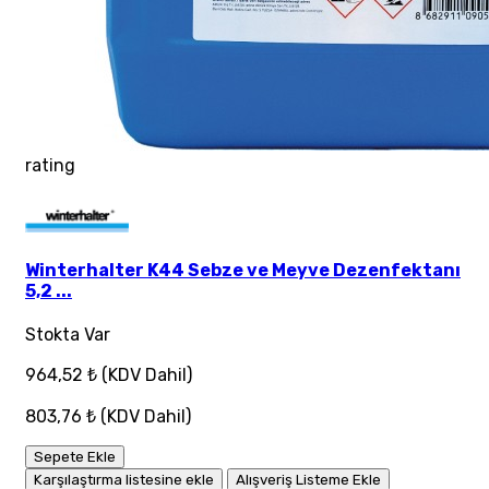
rating
Winterhalter K44 Sebze ve Meyve Dezenfektanı
5,2 ...
Stokta Var
964,52 ₺
(KDV Dahil)
803,76 ₺
(KDV Dahil)
Sepete Ekle
Karşılaştırma listesine ekle
Alışveriş Listeme Ekle