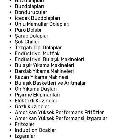
Buzdolapları
Buzdolapları
Dondurucular
İçecek Buzdolapları
Unlu Mamuller Dolapları
Puro Dolabı
Şarap Dolapları
Şok Chiller
Tezgah Tipi Dolaplar
Endüstriyel Mutfak
Endüstriyel Bulaşık Makineleri
Bulaşık Yıkama Makineleri
Bardak Yıkama Makineleri
Kazan Yıkama Makinesi
Bulaşık Basketleri ve Arıtmalar
Ön Yıkama Duşları
Pişirme Ekipmanları
Elektrikli Kuzineler
Gazlı Kuzineler
Amerikan Yüksek Performans Fritözler
Amerikan Yüksek Performanslı Izgaralar
Fritözler
Induction Ocaklar
Izgaralar