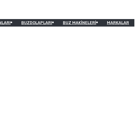
NLARI
BUZDOLAPLARI
BUZ MAKINELERI
MARKALAR