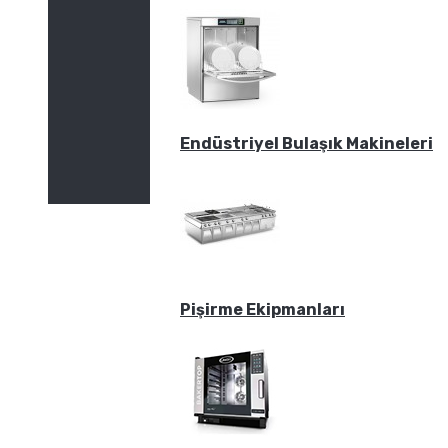
Endüstriyel Bulaşık Makineleri
Pişirme Ekipmanları