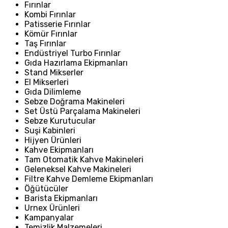
Fırınlar
Kombi Fırınlar
Patisserie Fırınlar
Kömür Fırınlar
Taş Fırınlar
Endüstriyel Turbo Fırınlar
Gıda Hazırlama Ekipmanları
Stand Mikserler
El Mikserleri
Gıda Dilimleme
Sebze Doğrama Makineleri
Set Üstü Parçalama Makineleri
Sebze Kurutucular
Suşi Kabinleri
Hijyen Ürünleri
Kahve Ekipmanları
Tam Otomatik Kahve Makineleri
Geleneksel Kahve Makineleri
Filtre Kahve Demleme Ekipmanları
Öğütücüler
Barista Ekipmanları
Urnex Ürünleri
Kampanyalar
Temizlik Malzemeleri