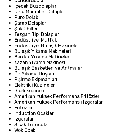
Dondurucular
İçecek Buzdolapları
Unlu Mamuller Dolapları
Puro Dolabı
Şarap Dolapları
Şok Chiller
Tezgah Tipi Dolaplar
Endüstriyel Mutfak
Endüstriyel Bulaşık Makineleri
Bulaşık Yıkama Makineleri
Bardak Yıkama Makineleri
Kazan Yıkama Makinesi
Bulaşık Basketleri ve Arıtmalar
Ön Yıkama Duşları
Pişirme Ekipmanları
Elektrikli Kuzineler
Gazlı Kuzineler
Amerikan Yüksek Performans Fritözler
Amerikan Yüksek Performanslı Izgaralar
Fritözler
Induction Ocaklar
Izgaralar
Sıcak Tutucular
Wok Ocak