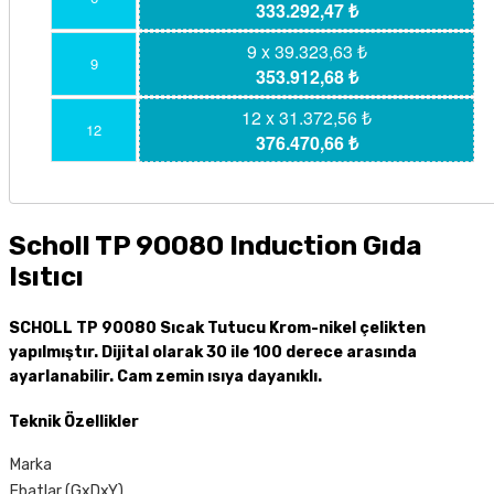
333.292,47 ₺
9 x 39.323,63 ₺
9
353.912,68 ₺
12 x 31.372,56 ₺
12
376.470,66 ₺
Scholl TP 90080 Induction Gıda
Isıtıcı
SCHOLL TP 90080 Sıcak Tutucu Krom-nikel çelikten
yapılmıştır. Dijital olarak 30 ile 100 derece arasında
ayarlanabilir. Cam zemin ısıya dayanıklı.
Teknik Özellikler
Marka
Ebatlar (GxDxY)