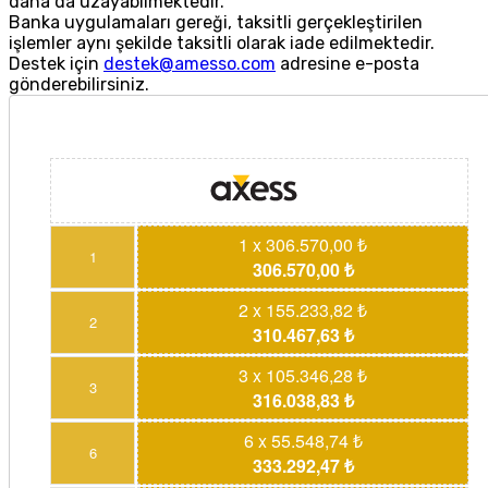
daha da uzayabilmektedir.
Banka uygulamaları gereği, taksitli gerçekleştirilen
işlemler aynı şekilde taksitli olarak iade edilmektedir.
Destek için
destek@amesso.com
adresine e-posta
gönderebilirsiniz.
1 x 306.570,00 ₺
1
306.570,00 ₺
2 x 155.233,82 ₺
2
310.467,63 ₺
3 x 105.346,28 ₺
3
316.038,83 ₺
6 x 55.548,74 ₺
6
333.292,47 ₺