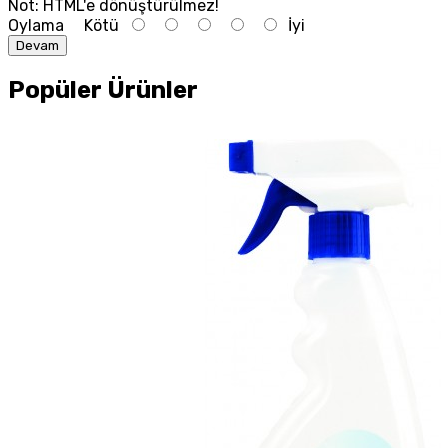
Not:
HTML'e dönüştürülmez!
Oylama
Kötü
İyi
Devam
Popüler Ürünler