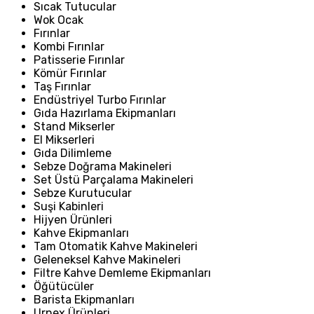
Sıcak Tutucular
Wok Ocak
Fırınlar
Kombi Fırınlar
Patisserie Fırınlar
Kömür Fırınlar
Taş Fırınlar
Endüstriyel Turbo Fırınlar
Gıda Hazırlama Ekipmanları
Stand Mikserler
El Mikserleri
Gıda Dilimleme
Sebze Doğrama Makineleri
Set Üstü Parçalama Makineleri
Sebze Kurutucular
Suşi Kabinleri
Hijyen Ürünleri
Kahve Ekipmanları
Tam Otomatik Kahve Makineleri
Geleneksel Kahve Makineleri
Filtre Kahve Demleme Ekipmanları
Öğütücüler
Barista Ekipmanları
Urnex Ürünleri