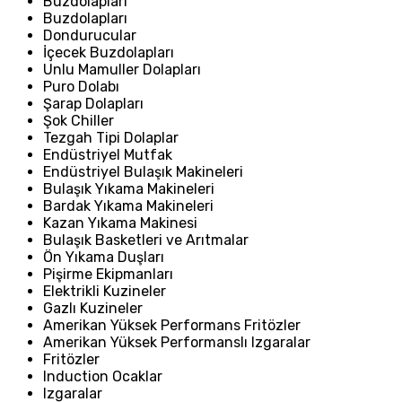
Buzdolapları
Buzdolapları
Dondurucular
İçecek Buzdolapları
Unlu Mamuller Dolapları
Puro Dolabı
Şarap Dolapları
Şok Chiller
Tezgah Tipi Dolaplar
Endüstriyel Mutfak
Endüstriyel Bulaşık Makineleri
Bulaşık Yıkama Makineleri
Bardak Yıkama Makineleri
Kazan Yıkama Makinesi
Bulaşık Basketleri ve Arıtmalar
Ön Yıkama Duşları
Pişirme Ekipmanları
Elektrikli Kuzineler
Gazlı Kuzineler
Amerikan Yüksek Performans Fritözler
Amerikan Yüksek Performanslı Izgaralar
Fritözler
Induction Ocaklar
Izgaralar