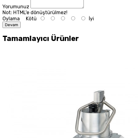
Yorumunuz
Not:
HTML'e dönüştürülmez!
Oylama
Kötü
İyi
Devam
Tamamlayıcı Ürünler