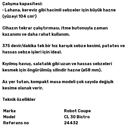
Çalışma kapasitesi:
• Lahana, kereviz gibi hacimli sebzeler için büyük hazne
(yüzeyi 104 cm²)
Cihazın tekrar çalıştırıması,
itme butonuyla zaman
kazanımı ve daha rahat kullanım.
375 devir/dakika tek bir hız karışık sebze kesimi, patates ve
hassas sebze işleri için ideal.
Kıyılmış havuç, salatalık gibi uzun ve hassas sebzeleri
kesmek için öngürülmüş
silindir hazne
(ø58 mm).
Az yer tutan, kompakt
masa modeli çok sayıda değişik
kesime olanak verir.
Teknik özellikler
Marka
Robot Coupe
Model
CL 30 Bistro
Referans no
24432