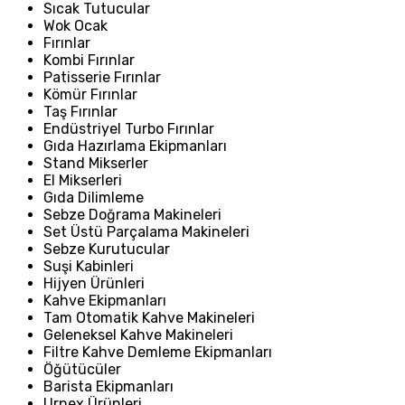
Sıcak Tutucular
Wok Ocak
Fırınlar
Kombi Fırınlar
Patisserie Fırınlar
Kömür Fırınlar
Taş Fırınlar
Endüstriyel Turbo Fırınlar
Gıda Hazırlama Ekipmanları
Stand Mikserler
El Mikserleri
Gıda Dilimleme
Sebze Doğrama Makineleri
Set Üstü Parçalama Makineleri
Sebze Kurutucular
Suşi Kabinleri
Hijyen Ürünleri
Kahve Ekipmanları
Tam Otomatik Kahve Makineleri
Geleneksel Kahve Makineleri
Filtre Kahve Demleme Ekipmanları
Öğütücüler
Barista Ekipmanları
Urnex Ürünleri