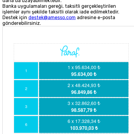
daha da uzayabilmektedir.
Banka uygulamaları gereği, taksitli gerçekleştirilen
işlemler aynı şekilde taksitli olarak iade edilmektedir.
Destek için
destek@amesso.com
adresine e-posta
gönderebilirsiniz.
1 x 95.634,00 ₺
1
95.634,00 ₺
2 x 48.424,93 ₺
2
96.849,86 ₺
3 x 32.862,60 ₺
3
98.587,79 ₺
6 x 17.328,34 ₺
6
103.970,03 ₺