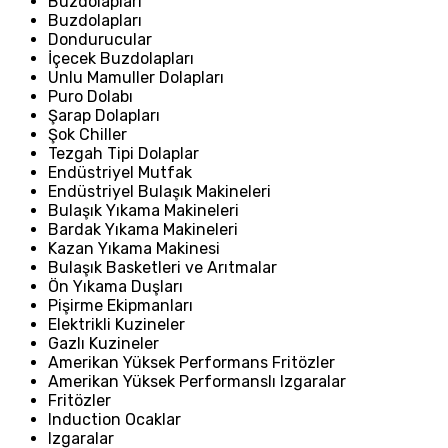
Buzdolapları
Buzdolapları
Dondurucular
İçecek Buzdolapları
Unlu Mamuller Dolapları
Puro Dolabı
Şarap Dolapları
Şok Chiller
Tezgah Tipi Dolaplar
Endüstriyel Mutfak
Endüstriyel Bulaşık Makineleri
Bulaşık Yıkama Makineleri
Bardak Yıkama Makineleri
Kazan Yıkama Makinesi
Bulaşık Basketleri ve Arıtmalar
Ön Yıkama Duşları
Pişirme Ekipmanları
Elektrikli Kuzineler
Gazlı Kuzineler
Amerikan Yüksek Performans Fritözler
Amerikan Yüksek Performanslı Izgaralar
Fritözler
Induction Ocaklar
Izgaralar