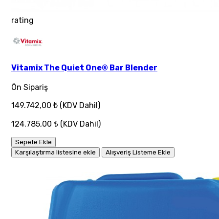
rating
Vitamix The Quiet One® Bar Blender
Ön Sipariş
149.742,00 ₺
(KDV Dahil)
124.785,00 ₺
(KDV Dahil)
Sepete Ekle
Karşılaştırma listesine ekle
Alışveriş Listeme Ekle