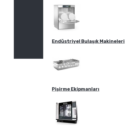
Endüstriyel Bulaşık Makineleri
Pişirme Ekipmanları