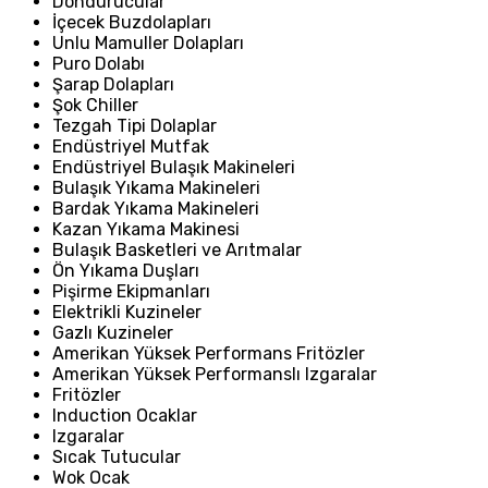
Dondurucular
İçecek Buzdolapları
Unlu Mamuller Dolapları
Puro Dolabı
Şarap Dolapları
Şok Chiller
Tezgah Tipi Dolaplar
Endüstriyel Mutfak
Endüstriyel Bulaşık Makineleri
Bulaşık Yıkama Makineleri
Bardak Yıkama Makineleri
Kazan Yıkama Makinesi
Bulaşık Basketleri ve Arıtmalar
Ön Yıkama Duşları
Pişirme Ekipmanları
Elektrikli Kuzineler
Gazlı Kuzineler
Amerikan Yüksek Performans Fritözler
Amerikan Yüksek Performanslı Izgaralar
Fritözler
Induction Ocaklar
Izgaralar
Sıcak Tutucular
Wok Ocak