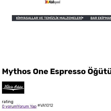
KIMYASALLAR VE TEMIZLIK MALZEMELERI
BAR EKIPMA
Mythos One Espresso Öğüt
rating
#VA1012
0 yorum
Yorum Yap