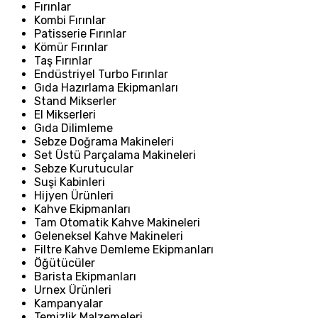
Fırınlar
Kombi Fırınlar
Patisserie Fırınlar
Kömür Fırınlar
Taş Fırınlar
Endüstriyel Turbo Fırınlar
Gıda Hazırlama Ekipmanları
Stand Mikserler
El Mikserleri
Gıda Dilimleme
Sebze Doğrama Makineleri
Set Üstü Parçalama Makineleri
Sebze Kurutucular
Suşi Kabinleri
Hijyen Ürünleri
Kahve Ekipmanları
Tam Otomatik Kahve Makineleri
Geleneksel Kahve Makineleri
Filtre Kahve Demleme Ekipmanları
Öğütücüler
Barista Ekipmanları
Urnex Ürünleri
Kampanyalar
Temizlik Malzemeleri