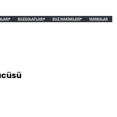
NLARI
BUZDOLAPLARI
BUZ MAKINELERI
MARKALAR
ücüsü