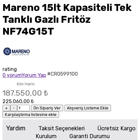
Mareno 15lt Kapasiteli Tek
Tanklı Gazlı Fritöz
NF74G15T
rating
#CR0599100
0 yorum
Yorum Yap
Kdv Haric
187.550,00 ₺
225.060,00 ₺
+
-
Ön Sipariş Ver
Alışveriş Listeme Ekle
Karşılaştırma listesine ekle
Yardım
Taksit Seçenekleri
Ücretsiz Kargo
Kurulum
Garanti Durumu