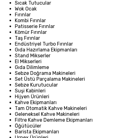
Sıcak Tutucular
Wok Ocak
Fırınlar
Kombi Fırınlar
Patisserie Fırınlar
Kömür Fırınlar
Taş Fırınlar
Endüstriyel Turbo Fırınlar
Gıda Hazırlama Ekipmanları
Stand Mikserler
El Mikserleri
Gıda Dilimleme
Sebze Doğrama Makineleri
Set Üstü Parçalama Makineleri
Sebze Kurutucular
Suşi Kabinleri
Hijyen Ürünleri
Kahve Ekipmanları
Tam Otomatik Kahve Makineleri
Geleneksel Kahve Makineleri
Filtre Kahve Demleme Ekipmanları
Öğütücüler
Barista Ekipmanları
Urnex Ürünleri