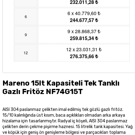
232.011,28 ₺
6 x 40.779,60 ₺
6
244.677,57 ₺
9 x 28.868,37 ₺
9
259.815,34 ₺
12 x 23.031,31 ₺
12
276.375,66 ₺
Mareno 15lt Kapasiteli Tek Tanklı
Gazlı Fritöz NF74G15T
AISI 304 paslanmaz çelikten imal edilmiş tek gözlü gazlı fritöz.
15/10 kalınlığında üst kısım, baca açıklıkları olmadan arka arkaya
hizalama için tasarlanmıştır. Radyal iç köşeli, AISI 304 paslanmaz
çelikten derin çekme pişirme haznesi. 15 litrelik tank kapasitesi. Yağ
ve köpük için geniş ön genişleme bölgesi ve
parçacıkları toplama