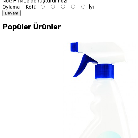
Not:
HTML'e dönüştürülmez!
Oylama
Kötü
İyi
Devam
Popüler Ürünler