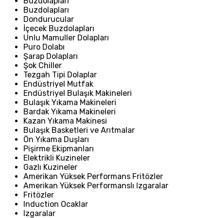
Buzdolapları
Buzdolapları
Dondurucular
İçecek Buzdolapları
Unlu Mamuller Dolapları
Puro Dolabı
Şarap Dolapları
Şok Chiller
Tezgah Tipi Dolaplar
Endüstriyel Mutfak
Endüstriyel Bulaşık Makineleri
Bulaşık Yıkama Makineleri
Bardak Yıkama Makineleri
Kazan Yıkama Makinesi
Bulaşık Basketleri ve Arıtmalar
Ön Yıkama Duşları
Pişirme Ekipmanları
Elektrikli Kuzineler
Gazlı Kuzineler
Amerikan Yüksek Performans Fritözler
Amerikan Yüksek Performanslı Izgaralar
Fritözler
Induction Ocaklar
Izgaralar