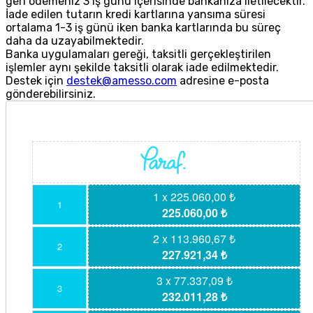
geri ödemeniz 3 iş günü içerisinde bankanıza iletilecektir.
İade edilen tutarın kredi kartlarına yansıma süresi
ortalama 1-3 iş günü iken banka kartlarında bu süreç
daha da uzayabilmektedir.
Banka uygulamaları gereği, taksitli gerçekleştirilen
işlemler aynı şekilde taksitli olarak iade edilmektedir.
Destek için
destek@amesso.com
adresine e-posta
gönderebilirsiniz.
1 x 225.060,00 ₺
1
225.060,00 ₺
2 x 113.960,67 ₺
2
227.921,34 ₺
3 x 77.337,09 ₺
3
232.011,28 ₺