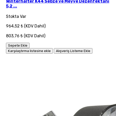
Winterhalter K44 Sebze ve Meyve Dezenfektanı
5,2 ...
Stokta Var
964,52 ₺
(KDV Dahil)
803,76 ₺
(KDV Dahil)
Sepete Ekle
Karşılaştırma listesine ekle
Alışveriş Listeme Ekle