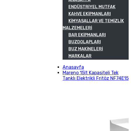
ENDÜSTRIYEL MUTFAK
KAHVE EKIPMANLARI
KIMYASALLAR VE TEMIZLIK
MALZEMELERI
BAR EKIPMANLARI
BUZDOLAPLARI
BUZ MAKINELERI
MARKALAR
Anasayfa
Mareno 15lt Kapasiteli Tek
Tanklı Elektrikli Fritöz NF74E15