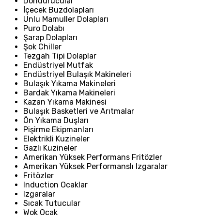
Dondurucular
İçecek Buzdolapları
Unlu Mamuller Dolapları
Puro Dolabı
Şarap Dolapları
Şok Chiller
Tezgah Tipi Dolaplar
Endüstriyel Mutfak
Endüstriyel Bulaşık Makineleri
Bulaşık Yıkama Makineleri
Bardak Yıkama Makineleri
Kazan Yıkama Makinesi
Bulaşık Basketleri ve Arıtmalar
Ön Yıkama Duşları
Pişirme Ekipmanları
Elektrikli Kuzineler
Gazlı Kuzineler
Amerikan Yüksek Performans Fritözler
Amerikan Yüksek Performanslı Izgaralar
Fritözler
Induction Ocaklar
Izgaralar
Sıcak Tutucular
Wok Ocak