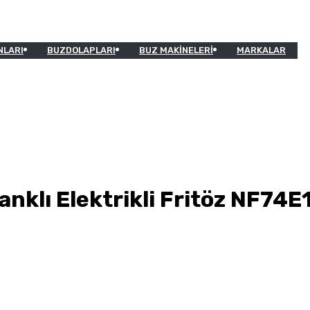
NLARI
BUZDOLAPLARI
BUZ MAKINELERI
MARKALAR
anklı Elektrikli Fritöz NF74E