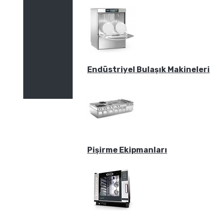
Endüstriyel Bulaşık Makineleri
Pişirme Ekipmanları