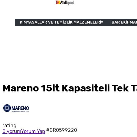
KIMYASALLAR VE TEMIZLIK MALZEMELERI
BAR EKIPMA
Mareno 15lt Kapasiteli Tek T
rating
#CR0599220
0 yorum
Yorum Yap