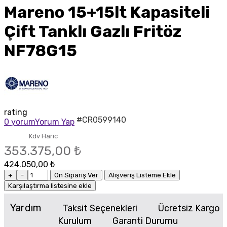
Mareno 15+15lt Kapasiteli
Çift Tanklı Gazlı Fritöz
NF78G15
rating
#CR0599140
0 yorum
Yorum Yap
Kdv Haric
353.375,00 ₺
424.050,00 ₺
+
-
Ön Sipariş Ver
Alışveriş Listeme Ekle
Karşılaştırma listesine ekle
Yardım
Taksit Seçenekleri
Ücretsiz Kargo
Kurulum
Garanti Durumu