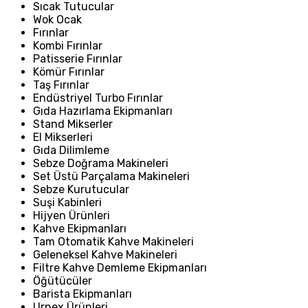
Sıcak Tutucular
Wok Ocak
Fırınlar
Kombi Fırınlar
Patisserie Fırınlar
Kömür Fırınlar
Taş Fırınlar
Endüstriyel Turbo Fırınlar
Gıda Hazırlama Ekipmanları
Stand Mikserler
El Mikserleri
Gıda Dilimleme
Sebze Doğrama Makineleri
Set Üstü Parçalama Makineleri
Sebze Kurutucular
Suşi Kabinleri
Hijyen Ürünleri
Kahve Ekipmanları
Tam Otomatik Kahve Makineleri
Geleneksel Kahve Makineleri
Filtre Kahve Demleme Ekipmanları
Öğütücüler
Barista Ekipmanları
Urnex Ürünleri