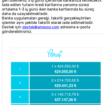
geri ödemeniz 3 iş günü içerisinde bankanıza iletilecektir.
İade edilen tutarın kredi kartlarına yansıma süresi
ortalama 1-3 iş günü iken banka kartlarında bu süreç
daha da uzayabilmektedir.
Banka uygulamaları gereği, taksitli gerçekleştirilen
işlemler aynı şekilde taksitli olarak iade edilmektedir.
Destek için
destek@amesso.com
adresine e-posta
gönderebilirsiniz.
1 x 424.050,00 ₺
1
424.050,00 ₺
2 x 214.720,62 ₺
2
429.441,23 ₺
3 x 145.715,79 ₺
3
437.147,36 ₺