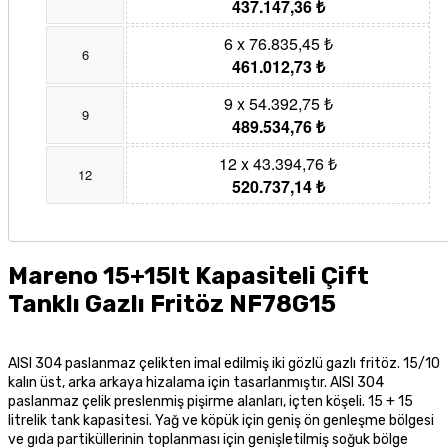
437.147,36 ₺
6 x 76.835,45 ₺
6
461.012,73 ₺
9 x 54.392,75 ₺
9
489.534,76 ₺
12 x 43.394,76 ₺
12
520.737,14 ₺
Mareno 15+15lt Kapasiteli Çift
Tanklı Gazlı Fritöz NF78G15
AISI 304 paslanmaz çelikten imal edilmiş iki gözlü gazlı fritöz. 15/10
kalın üst, arka arkaya hizalama için tasarlanmıştır. AISI 304
paslanmaz çelik preslenmiş pişirme alanları, içten köşeli. 15 + 15
litrelik tank kapasitesi. Yağ ve köpük için geniş ön genleşme bölgesi
ve gıda partiküllerinin toplanması için genişletilmiş soğuk bölge