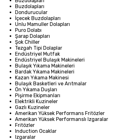
Buzdolapları
Buzdolapları
Dondurucular
İçecek Buzdolapları
Unlu Mamuller Dolapları
Puro Dolabı
Şarap Dolapları
Şok Chiller
Tezgah Tipi Dolaplar
Endüstriyel Mutfak
Endüstriyel Bulaşık Makineleri
Bulaşık Yıkama Makineleri
Bardak Yıkama Makineleri
Kazan Yıkama Makinesi
Bulaşık Basketleri ve Arıtmalar
Ön Yıkama Duşları
Pişirme Ekipmanları
Elektrikli Kuzineler
Gazlı Kuzineler
Amerikan Yüksek Performans Fritözler
Amerikan Yüksek Performanslı Izgaralar
Fritözler
Induction Ocaklar
Izgaralar