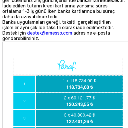
geri ödemeniz 3 iş günü içerisinde bankanıza iletilecektir.
İade edilen tutarın kredi kartlarına yansıma süresi
ortalama 1-3 iş günü iken banka kartlarında bu süreç
daha da uzayabilmektedir.
Banka uygulamaları gereği, taksitli gerçekleştirilen
işlemler aynı şekilde taksitli olarak iade edilmektedir.
Destek için
destek@amesso.com
adresine e-posta
gönderebilirsiniz.
1 x 118.734,00 ₺
1
118.734,00 ₺
2 x 60.121,77 ₺
2
120.243,55 ₺
3 x 40.800,42 ₺
3
122.401,26 ₺