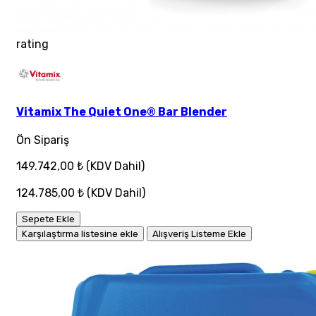
rating
Vitamix The Quiet One® Bar Blender
Ön Sipariş
149.742,00 ₺
(KDV Dahil)
124.785,00 ₺
(KDV Dahil)
Sepete Ekle
Karşılaştırma listesine ekle
Alışveriş Listeme Ekle