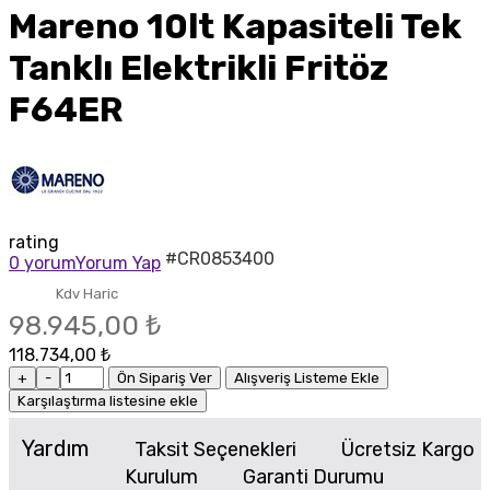
Mareno 10lt Kapasiteli Tek
Tanklı Elektrikli Fritöz
F64ER
rating
#CR0853400
0 yorum
Yorum Yap
Kdv Haric
98.945,00 ₺
118.734,00 ₺
+
-
Ön Sipariş Ver
Alışveriş Listeme Ekle
Karşılaştırma listesine ekle
Yardım
Taksit Seçenekleri
Ücretsiz Kargo
Kurulum
Garanti Durumu