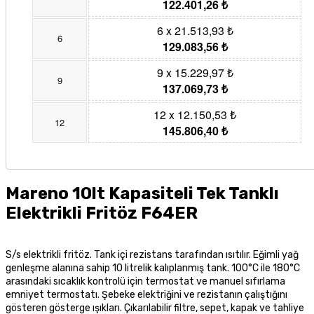
122.401,26 ₺
6 x 21.513,93 ₺
6
129.083,56 ₺
9 x 15.229,97 ₺
9
137.069,73 ₺
12 x 12.150,53 ₺
12
145.806,40 ₺
Mareno 10lt Kapasiteli Tek Tanklı
Elektrikli Fritöz F64ER
S/s elektrikli fritöz. Tank içi
rezistans
tarafından ısıtılır. Eğimli yağ
genleşme alanına sahip 10 litrelik kalıplanmış tank. 100°C ile 180°C
arasındaki sıcaklık kontrolü için termostat ve manuel sıfırlama
emniyet termostatı. Şebeke elektriğini ve rezistanın çalıştığını
gösteren gösterge ışıkları. Çıkarılabilir filtre, sepet, kapak ve tahliye