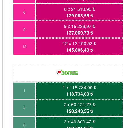
6 x 21.513,93 ₺
6
129.083,56 ₺
9 x 15.229,97 ₺
9
137.069,73 ₺
12 x 12.150,53 ₺
12
145.806,40 ₺
1 x 118.734,00 ₺
1
118.734,00 ₺
2 x 60.121,77 ₺
2
120.243,55 ₺
3 x 40.800,42 ₺
3