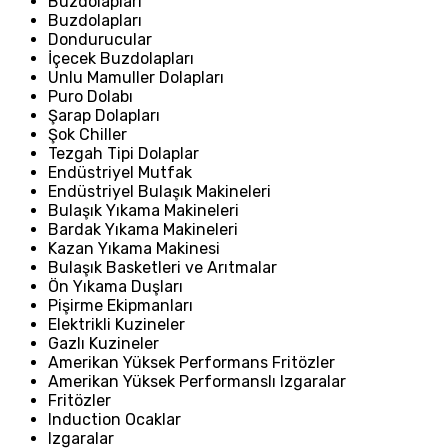
Buzdolapları
Buzdolapları
Dondurucular
İçecek Buzdolapları
Unlu Mamuller Dolapları
Puro Dolabı
Şarap Dolapları
Şok Chiller
Tezgah Tipi Dolaplar
Endüstriyel Mutfak
Endüstriyel Bulaşık Makineleri
Bulaşık Yıkama Makineleri
Bardak Yıkama Makineleri
Kazan Yıkama Makinesi
Bulaşık Basketleri ve Arıtmalar
Ön Yıkama Duşları
Pişirme Ekipmanları
Elektrikli Kuzineler
Gazlı Kuzineler
Amerikan Yüksek Performans Fritözler
Amerikan Yüksek Performanslı Izgaralar
Fritözler
Induction Ocaklar
Izgaralar