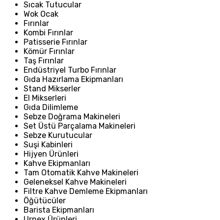
Sıcak Tutucular
Wok Ocak
Fırınlar
Kombi Fırınlar
Patisserie Fırınlar
Kömür Fırınlar
Taş Fırınlar
Endüstriyel Turbo Fırınlar
Gıda Hazırlama Ekipmanları
Stand Mikserler
El Mikserleri
Gıda Dilimleme
Sebze Doğrama Makineleri
Set Üstü Parçalama Makineleri
Sebze Kurutucular
Suşi Kabinleri
Hijyen Ürünleri
Kahve Ekipmanları
Tam Otomatik Kahve Makineleri
Geleneksel Kahve Makineleri
Filtre Kahve Demleme Ekipmanları
Öğütücüler
Barista Ekipmanları
Urnex Ürünleri