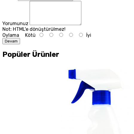
Yorumunuz
Not:
HTML'e dönüştürülmez!
Oylama
Kötü
İyi
Devam
Popüler Ürünler