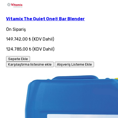
Vitamix The Quiet One® Bar Blender
Ön Sipariş
149.742,00 ₺
(KDV Dahil)
124.785,00 ₺
(KDV Dahil)
Sepete Ekle
Karşılaştırma listesine ekle
Alışveriş Listeme Ekle