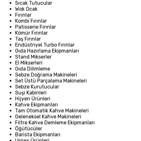
Sıcak Tutucular
Wok Ocak
Fırınlar
Kombi Fırınlar
Patisserie Fırınlar
Kömür Fırınlar
Taş Fırınlar
Endüstriyel Turbo Fırınlar
Gıda Hazırlama Ekipmanları
Stand Mikserler
El Mikserleri
Gıda Dilimleme
Sebze Doğrama Makineleri
Set Üstü Parçalama Makineleri
Sebze Kurutucular
Suşi Kabinleri
Hijyen Ürünleri
Kahve Ekipmanları
Tam Otomatik Kahve Makineleri
Geleneksel Kahve Makineleri
Filtre Kahve Demleme Ekipmanları
Öğütücüler
Barista Ekipmanları
Urnex Ürünleri