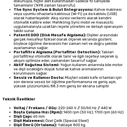
dokunuşla, hiçbir alet kullanmadan sadece 10 saniyede
tamamlanır (%98 zaman tasarrufu).
The Sync System & Bulut Entegrasyonu:
Kahve makinesi
veya uyumlu cihazlarla kablosuz (Wi-Fi) ya da kablolu (USB)
olarak haberleşebilir. Akış süresi verilerini alarak kendini
otomatik kalibre eder. Mahlkönig Sync mobil ve masaüstü
uygulamalarıyla uzaktan reçete yönetimi ve detaylı operasyon
takibi sunar.
Patentli DDD (Disk Mesafe Algılama):
Dişliler arasındaki
gerçek mesafeyi fiziksel olarak ölçerek ekranda gösterir,
böylece öğütme derecesini her zaman net ve doğru şekilde
ayarlamanızı sağlar.
Portafiltre Algılama (Portafilter Detection):
Takılan
portafiltreyi otomatik olarak tanır ve ilgili reçeteyi seçerek iş
akışını optimize eder, zamandan tasarruf sağlar.
Aktif Soğutma Sistemi:
Yoğun kullanım anlarında bile motor
ve dişli sıcaklığını düşük tutarak kahve aromalarının
korunmasını sağlar.
Sessiz ve Kullanıcı Dostu:
Müşteri odaklı kafe ortamları için
son derece sessiz bir öğütme performansına ve geniş açılı,
yüksek çözünürlüklü 88.3 mm geniş bir ekrana sahiptir.
Teknik Özellikler
Voltaj / Frekans / Güç:
220-240 V // 50/60 Hz // 440 W
Boşta Çalışma Hızı (Rpm):
1400 rpm (50 Hz); 1700 rpm (60 Hz)
Dişli Çapı:
65 mm
Dişli Malzemesi:
Özel Çelik (Special Steel)
Dişli Ömrü (Ortalama):
Yaklaşık 800 kg