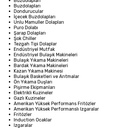
Buzdolapları
Buzdolapları
Dondurucular
İçecek Buzdolapları
Unlu Mamuller Dolapları
Puro Dolabı
Şarap Dolapları
Şok Chiller
Tezgah Tipi Dolaplar
Endüstriyel Mutfak
Endüstriyel Bulaşık Makineleri
Bulaşık Yıkama Makineleri
Bardak Yıkama Makineleri
Kazan Yıkama Makinesi
Bulaşık Basketleri ve Arıtmalar
Ön Yıkama Duşları
Pişirme Ekipmanları
Elektrikli Kuzineler
Gazlı Kuzineler
Amerikan Yüksek Performans Fritözler
Amerikan Yüksek Performanslı Izgaralar
Fritözler
Induction Ocaklar
Izgaralar