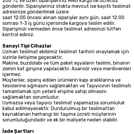
200 TL ve üzeri siparişleriniz MNG Kargo ile ücretsiz
gönderilir. Siparişleriniz stokta mevcut ise kayıtlı teslimat
adresinize gönderilmek üzere
saat 12:00 öncesi alınan siparişler aynı gün, saat 12:00
sonrası 1-3 iş günü içerisinde kargoya teslim edilir.
Siparişinizi vermeden önce teslimat adresinizi lütfen
kontrol ediniz.
Sanayi Tipi Cihazlar
Uzman teslimat ekibimiz teslimat tarihini onaylamak için
sizinle iletişime geçecektir.
Makine, buzdolabı ve tüm paket eşyaların teslimi, binanın
zemin kat girişine yapılacaktır. Asansör veya merdivenleri
içermez.
Müşteriler, sipariş edilen ürünlerin kapı aralıklarına ve
tesislerine sığmasını sağlamaktan ve Taşıyıcının teslimatı
tamamlamak için yeterli erişime sahip olmasını
sağlamaktan sorumludur.
Uymazsa veya taşıyıcı teslimat yapamazsa sorumluluk
kabul edilmeyecektir. Durdurulmuş bir teslimattan
kaynaklanan herhangi bir taşıma ücreti müşterinin
sorumluluğundadır ve ek bir maliyete neden olabilir.
İade Şartları