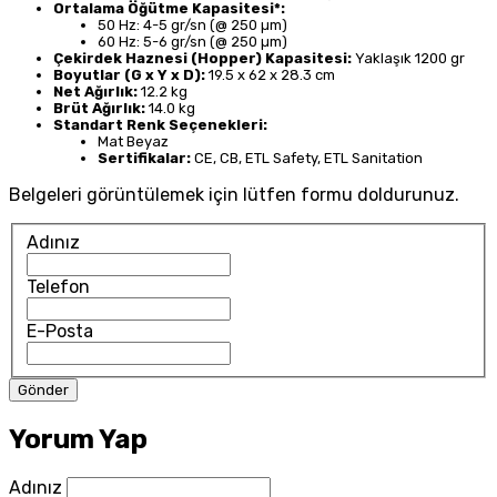
Ortalama Öğütme Kapasitesi*:
50 Hz: 4-5 gr/sn (@ 250 µm)
60 Hz: 5-6 gr/sn (@ 250 µm)
Çekirdek Haznesi (Hopper) Kapasitesi:
Yaklaşık 1200 gr
Boyutlar (G x Y x D):
19.5 x 62 x 28.3 cm
Net Ağırlık:
12.2 kg
Brüt Ağırlık:
14.0 kg
Standart Renk Seçenekleri:
Mat Beyaz
Sertifikalar:
CE, CB, ETL Safety, ETL Sanitation
Belgeleri görüntülemek için lütfen formu doldurunuz.
Adınız
Telefon
E-Posta
Yorum Yap
Adınız