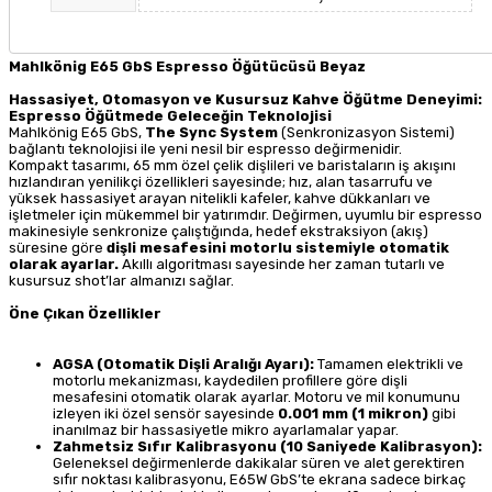
Mahlkönig E65 GbS Espresso Öğütücüsü Beyaz
Hassasiyet, Otomasyon ve Kusursuz Kahve Öğütme Deneyimi:
Espresso Öğütmede Geleceğin Teknolojisi
Mahlkönig E65 GbS,
The Sync System
(Senkronizasyon Sistemi)
bağlantı teknolojisi ile yeni nesil bir espresso değirmenidir.
Kompakt tasarımı, 65 mm özel çelik dişlileri ve baristaların iş akışını
hızlandıran yenilikçi özellikleri sayesinde; hız, alan tasarrufu ve
yüksek hassasiyet arayan nitelikli kafeler, kahve dükkanları ve
işletmeler için mükemmel bir yatırımdır. Değirmen, uyumlu bir espresso
makinesiyle senkronize çalıştığında, hedef ekstraksiyon (akış)
süresine göre
dişli mesafesini motorlu sistemiyle otomatik
olarak ayarlar.
Akıllı algoritması sayesinde her zaman tutarlı ve
kusursuz shot’lar almanızı sağlar.
Öne Çıkan Özellikler
AGSA (Otomatik Dişli Aralığı Ayarı):
Tamamen elektrikli ve
motorlu mekanizması, kaydedilen profillere göre dişli
mesafesini otomatik olarak ayarlar. Motoru ve mil konumunu
izleyen iki özel sensör sayesinde
0.001 mm (1 mikron)
gibi
inanılmaz bir hassasiyetle mikro ayarlamalar yapar.
Zahmetsiz Sıfır Kalibrasyonu (10 Saniyede Kalibrasyon):
Geleneksel değirmenlerde dakikalar süren ve alet gerektiren
sıfır noktası kalibrasyonu, E65W GbS’te ekrana sadece birkaç