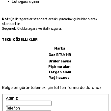
Üst ızgara sıyırıcı
Not:
Çelik ızgaralar standart aralıklı yuvarlak çubuklar olarak
standarttır.
Seçenek: Oluklu ızgara ve Balık ızgara.
TEKNİK ÖZELLİ
KLER
Marka
Gaz BTU/ HR
Brülor sayısı
Pişirme alanı
Tezgah alanı
Yağ haznesi
Belgeleri görüntülemek için lütfen formu doldurunuz.
Adınız
Telefon