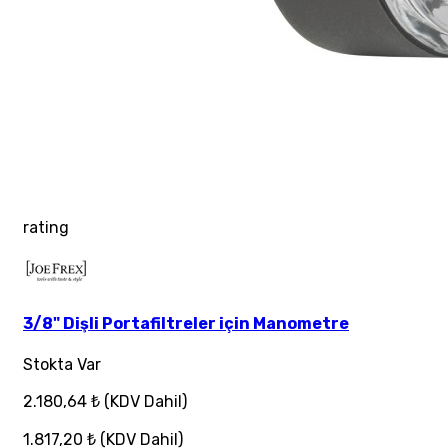
rating
3/8" Dişli Portafiltreler için Manometre
Stokta Var
2.180,64 ₺
(KDV Dahil)
1.817,20 ₺
(KDV Dahil)