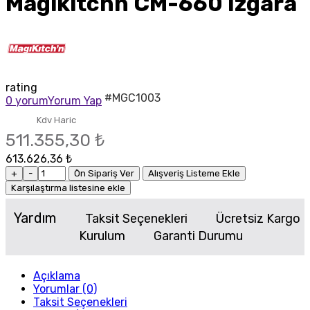
Magikitchn CM-660 Izgara
rating
#MGC1003
0 yorum
Yorum Yap
Kdv Haric
511.355,30 ₺
613.626,36 ₺
+
-
Ön Sipariş Ver
Alışveriş Listeme Ekle
Karşılaştırma listesine ekle
Yardım
Taksit Seçenekleri
Ücretsiz Kargo
Kurulum
Garanti Durumu
Açıklama
Yorumlar (0)
Taksit Seçenekleri