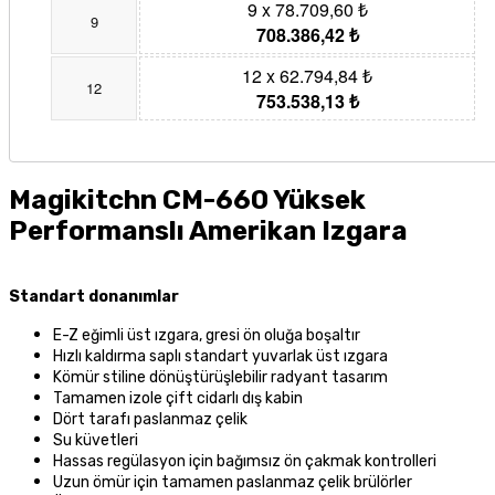
9 x 78.709,60 ₺
9
708.386,42 ₺
12 x 62.794,84 ₺
12
753.538,13 ₺
Magikitchn CM-660 Yüksek
Performanslı Amerikan Izgara
Standart donanımlar
E-Z eğimli üst ızgara, gresi ön oluğa boşaltır
Hızlı kaldırma saplı standart yuvarlak üst ızgara
Kömür stiline dönüştürüşlebilir radyant tasarım
Tamamen izole çift cidarlı dış kabin
Dört tarafı paslanmaz çelik
Su küvetleri
Hassas regülasyon için bağımsız ön çakmak kontrolleri
Uzun ömür için tamamen paslanmaz çelik brülörler