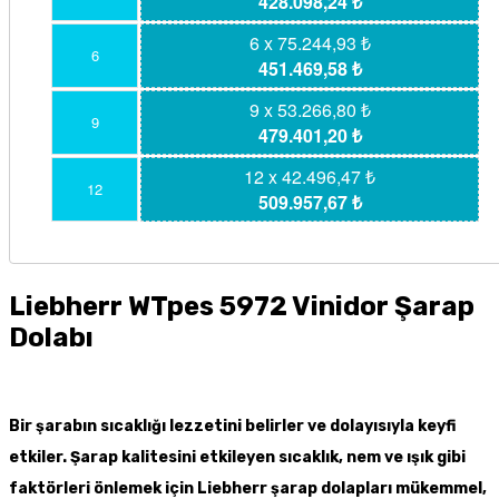
428.098,24 ₺
6 x 75.244,93 ₺
6
451.469,58 ₺
9 x 53.266,80 ₺
9
479.401,20 ₺
12 x 42.496,47 ₺
12
509.957,67 ₺
Liebherr WTpes 5972 Vinidor Şarap
Dolabı
Bir şarabın sıcaklığı lezzetini belirler ve dolayısıyla keyfi
etkiler. Şarap kalitesini etkileyen sıcaklık, nem ve ışık gibi
faktörleri önlemek için Liebherr şarap dolapları mükemmel,