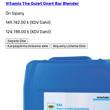
Vitamix The Quiet One® Bar Blender
Ön Sipariş
149.742,00 ₺
(KDV Dahil)
124.785,00 ₺
(KDV Dahil)
Sepete Ekle
Karşılaştırma listesine ekle
Alışveriş Listeme Ekle