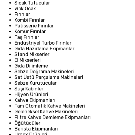
Sıcak Tutucular
Wok Ocak
Fırınlar
Kombi Fırınlar
Patisserie Fırınlar
Kömür Fırınlar
Taş Fırınlar
Endüstriyel Turbo Fırınlar
Gıda Hazırlama Ekipmanları
Stand Mikserler
El Mikserleri
Gıda Dilimleme
Sebze Doğrama Makineleri
Set Üstü Parçalama Makineleri
Sebze Kurutucular
Suşi Kabinleri
Hijyen Ürünleri
Kahve Ekipmanları
Tam Otomatik Kahve Makineleri
Geleneksel Kahve Makineleri
Filtre Kahve Demleme Ekipmanları
Öğütücüler
Barista Ekipmanları
Urnex Ürünleri