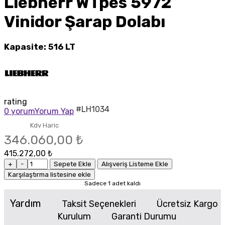
Liebherr WTpes 5972
Vinidor Şarap Dolabı
Kapasite: 516 LT
rating
#LH1034
0 yorum
Yorum Yap
Kdv Haric
346.060,00 ₺
415.272,00 ₺
+
-
Sepete Ekle
Alışveriş Listeme Ekle
Karşılaştırma listesine ekle
Sadece 1 adet kaldı
Yardım
Taksit Seçenekleri
Ücretsiz Kargo
Kurulum
Garanti Durumu