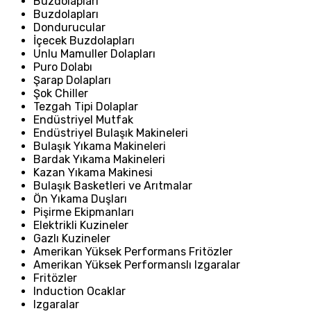
Buzdolapları
Buzdolapları
Dondurucular
İçecek Buzdolapları
Unlu Mamuller Dolapları
Puro Dolabı
Şarap Dolapları
Şok Chiller
Tezgah Tipi Dolaplar
Endüstriyel Mutfak
Endüstriyel Bulaşık Makineleri
Bulaşık Yıkama Makineleri
Bardak Yıkama Makineleri
Kazan Yıkama Makinesi
Bulaşık Basketleri ve Arıtmalar
Ön Yıkama Duşları
Pişirme Ekipmanları
Elektrikli Kuzineler
Gazlı Kuzineler
Amerikan Yüksek Performans Fritözler
Amerikan Yüksek Performanslı Izgaralar
Fritözler
Induction Ocaklar
Izgaralar