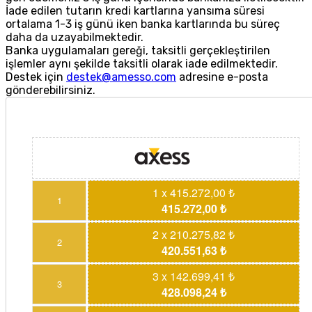
İade edilen tutarın kredi kartlarına yansıma süresi
ortalama 1-3 iş günü iken banka kartlarında bu süreç
daha da uzayabilmektedir.
Banka uygulamaları gereği, taksitli gerçekleştirilen
işlemler aynı şekilde taksitli olarak iade edilmektedir.
Destek için
destek@amesso.com
adresine e-posta
gönderebilirsiniz.
1 x 415.272,00 ₺
1
415.272,00 ₺
2 x 210.275,82 ₺
2
420.551,63 ₺
3 x 142.699,41 ₺
3
428.098,24 ₺