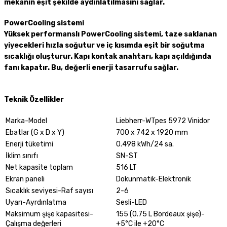
mekanın eşit şekilde aydınlatılmasını sağlar.
PowerCooling sistemi
Yüksek performanslı PowerCooling sistemi, taze saklanan
yiyecekleri hızla soğutur ve iç kısımda eşit bir soğutma
sıcaklığı oluşturur. Kapı kontak anahtarı, kapı açıldığında
fanı kapatır. Bu, değerli enerji tasarrufu sağlar.
Teknik Özellikler
Marka-Model
Liebherr-WTpes 5972 Vinidor
Ebatlar (G x D x Y)
700 x 742 x 1920 mm
Enerji tüketimi
0.498 kWh/24 sa.
İklim sınıfı
SN-ST
Net kapasite toplam
516 LT
Ekran paneli
Dokunmatik-Elektronik
Sıcaklık seviyesi-Raf sayısı
2-6
Uyarı-Ayrdınlatma
Sesli-LED
Maksimum şişe kapasitesi-
155 (0.75 L Bordeaux şişe)-
Çalışma değerleri
+5°C ile +20°C