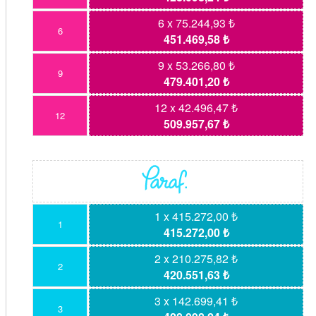
6 x 75.244,93 ₺
6
451.469,58 ₺
9 x 53.266,80 ₺
9
479.401,20 ₺
12 x 42.496,47 ₺
12
509.957,67 ₺
1 x 415.272,00 ₺
1
415.272,00 ₺
2 x 210.275,82 ₺
2
420.551,63 ₺
3 x 142.699,41 ₺
3