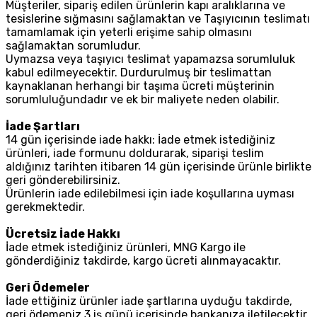
Müşteriler, sipariş edilen ürünlerin kapı aralıklarına ve
tesislerine sığmasını sağlamaktan ve Taşıyıcının teslimatı
tamamlamak için yeterli erişime sahip olmasını
sağlamaktan sorumludur.
Uymazsa veya taşıyıcı teslimat yapamazsa sorumluluk
kabul edilmeyecektir. Durdurulmuş bir teslimattan
kaynaklanan herhangi bir taşıma ücreti müşterinin
sorumluluğundadır ve ek bir maliyete neden olabilir.
İade Şartları
14 gün içerisinde iade hakkı: İade etmek istediğiniz
ürünleri, iade formunu doldurarak, siparişi teslim
aldığınız tarihten itibaren 14 gün içerisinde ürünle birlikte
geri gönderebilirsiniz.
Ürünlerin iade edilebilmesi için iade koşullarına uyması
gerekmektedir.
Ücretsiz İade Hakkı
İade etmek istediğiniz ürünleri, MNG Kargo ile
gönderdiğiniz takdirde, kargo ücreti alınmayacaktır.
Geri Ödemeler
İade ettiğiniz ürünler iade şartlarına uyduğu takdirde,
geri ödemeniz 3 iş günü içerisinde bankanıza iletilecektir.