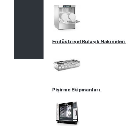
Endüstriyel Bulaşık Makineleri
Pişirme Ekipmanları