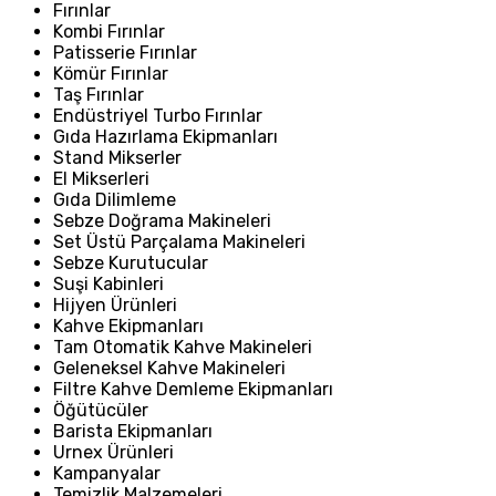
Fırınlar
Kombi Fırınlar
Patisserie Fırınlar
Kömür Fırınlar
Taş Fırınlar
Endüstriyel Turbo Fırınlar
Gıda Hazırlama Ekipmanları
Stand Mikserler
El Mikserleri
Gıda Dilimleme
Sebze Doğrama Makineleri
Set Üstü Parçalama Makineleri
Sebze Kurutucular
Suşi Kabinleri
Hijyen Ürünleri
Kahve Ekipmanları
Tam Otomatik Kahve Makineleri
Geleneksel Kahve Makineleri
Filtre Kahve Demleme Ekipmanları
Öğütücüler
Barista Ekipmanları
Urnex Ürünleri
Kampanyalar
Temizlik Malzemeleri