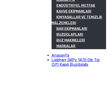
ENDÜSTRIYEL MUTFAK
KAHVE EKIPMANLARI
KIMYASALLAR VE TEMIZLIK
MALZEMELERI
BAR EKIPMANLARI
BUZDOLAPLARI
BUZ MAKINELERI
MARKALAR
Anasayfa
Liebherr GKPv 1470 Dik Tip
Çift Kapılı Buzdolabı