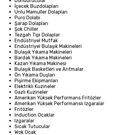
Dondurucular
İçecek Buzdolapları
Unlu Mamuller Dolapları
Puro Dolabı
Şarap Dolapları
Şok Chiller
Tezgah Tipi Dolaplar
Endüstriyel Mutfak
Endüstriyel Bulaşık Makineleri
Bulaşık Yıkama Makineleri
Bardak Yıkama Makineleri
Kazan Yıkama Makinesi
Bulaşık Basketleri ve Arıtmalar
Ön Yıkama Duşları
Pişirme Ekipmanları
Elektrikli Kuzineler
Gazlı Kuzineler
Amerikan Yüksek Performans Fritözler
Amerikan Yüksek Performanslı Izgaralar
Fritözler
Induction Ocaklar
Izgaralar
Sıcak Tutucular
Wok Ocak