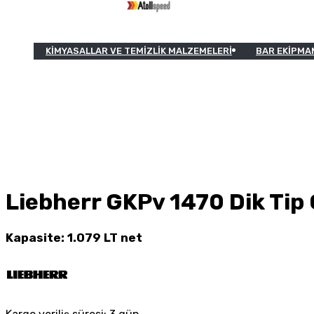
KIMYASALLAR VE TEMIZLIK MALZEMELERI
BAR EKIPMA
Liebherr GKPv 1470 Dik Tip Ç
Kapasite: 1.079 LT net