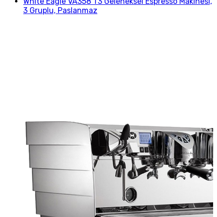
White Eagle VA358 T3 Geleneksel Espresso Makinesi,
3 Gruplu, Paslanmaz