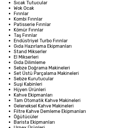
Sıcak Tutucular
Wok Ocak
Fırınlar
Kombi Fırınlar
Patisserie Fırınlar
Kömür Fırınlar
Taş Fırınlar
Endüstriyel Turbo Fırınlar
Gıda Hazırlama Ekipmanları
Stand Mikserler
El Mikserleri
Gıda Dilimleme
Sebze Doğrama Makineleri
Set Üstü Parçalama Makineleri
Sebze Kurutucular
Suşi Kabinleri
Hijyen Ürünleri
Kahve Ekipmanları
Tam Otomatik Kahve Makineleri
Geleneksel Kahve Makineleri
Filtre Kahve Demleme Ekipmanları
Öğütücüler
Barista Ekipmanları
Urnex Ürünleri