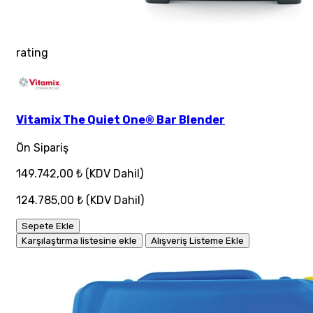
rating
Vitamix The Quiet One® Bar Blender
Ön Sipariş
149.742,00 ₺
(KDV Dahil)
124.785,00 ₺
(KDV Dahil)
Sepete Ekle
Karşılaştırma listesine ekle
Alışveriş Listeme Ekle