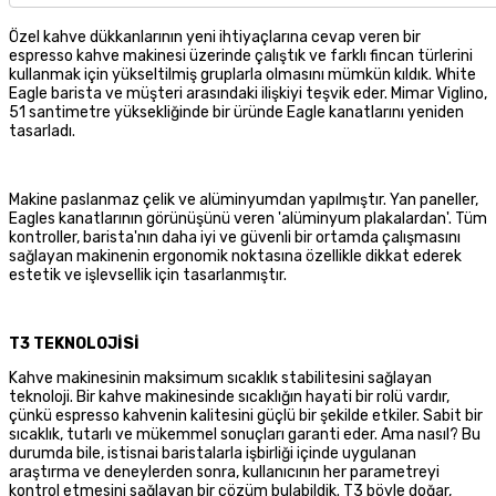
Özel kahve dükkanlarının yeni ihtiyaçlarına cevap veren bir
espresso kahve makinesi üzerinde çalıştık ve farklı fincan türlerini
kullanmak için yükseltilmiş gruplarla olmasını mümkün kıldık. White
Eagle barista ve müşteri arasındaki ilişkiyi teşvik eder. Mimar Viglino,
51 santimetre yüksekliğinde bir üründe Eagle kanatlarını yeniden
tasarladı.
Makine paslanmaz çelik ve alüminyumdan yapılmıştır. Yan paneller,
Eagles kanatlarının görünüşünü veren 'alüminyum plakalardan'. Tüm
kontroller, barista'nın daha iyi ve güvenli bir ortamda çalışmasını
sağlayan makinenin ergonomik noktasına özellikle dikkat ederek
estetik ve işlevsellik için tasarlanmıştır.
T3 TEKNOLOJİSİ
Kahve makinesinin maksimum sıcaklık stabilitesini sağlayan
teknoloji. Bir kahve makinesinde sıcaklığın hayati bir rolü vardır,
çünkü espresso kahvenin kalitesini güçlü bir şekilde etkiler. Sabit bir
sıcaklık, tutarlı ve mükemmel sonuçları garanti eder. Ama nasıl? Bu
durumda bile, istisnai baristalarla işbirliği içinde uygulanan
araştırma ve deneylerden sonra, kullanıcının her parametreyi
kontrol etmesini sağlayan bir çözüm bulabildik. T3 böyle doğar,