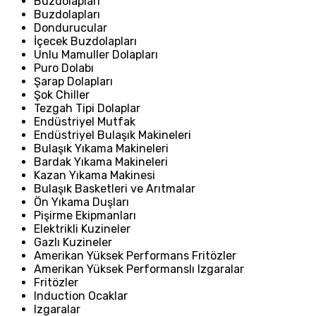
Buzdolapları
Buzdolapları
Dondurucular
İçecek Buzdolapları
Unlu Mamuller Dolapları
Puro Dolabı
Şarap Dolapları
Şok Chiller
Tezgah Tipi Dolaplar
Endüstriyel Mutfak
Endüstriyel Bulaşık Makineleri
Bulaşık Yıkama Makineleri
Bardak Yıkama Makineleri
Kazan Yıkama Makinesi
Bulaşık Basketleri ve Arıtmalar
Ön Yıkama Duşları
Pişirme Ekipmanları
Elektrikli Kuzineler
Gazlı Kuzineler
Amerikan Yüksek Performans Fritözler
Amerikan Yüksek Performanslı Izgaralar
Fritözler
Induction Ocaklar
Izgaralar