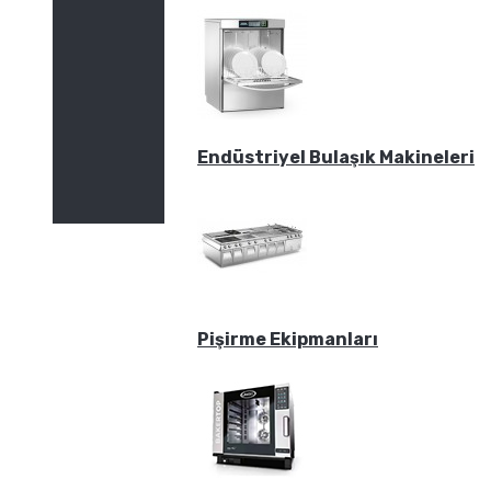
Endüstriyel Bulaşık Makineleri
Pişirme Ekipmanları