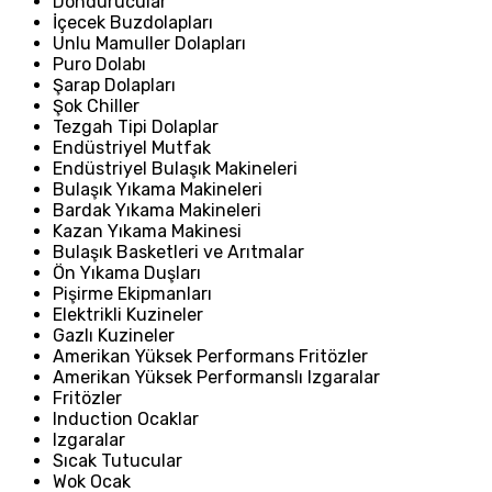
Dondurucular
İçecek Buzdolapları
Unlu Mamuller Dolapları
Puro Dolabı
Şarap Dolapları
Şok Chiller
Tezgah Tipi Dolaplar
Endüstriyel Mutfak
Endüstriyel Bulaşık Makineleri
Bulaşık Yıkama Makineleri
Bardak Yıkama Makineleri
Kazan Yıkama Makinesi
Bulaşık Basketleri ve Arıtmalar
Ön Yıkama Duşları
Pişirme Ekipmanları
Elektrikli Kuzineler
Gazlı Kuzineler
Amerikan Yüksek Performans Fritözler
Amerikan Yüksek Performanslı Izgaralar
Fritözler
Induction Ocaklar
Izgaralar
Sıcak Tutucular
Wok Ocak