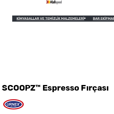
KIMYASALLAR VE TEMIZLIK MALZEMELERI
BAR EKIPMA
SCOOPZ™ Espresso Fırçası