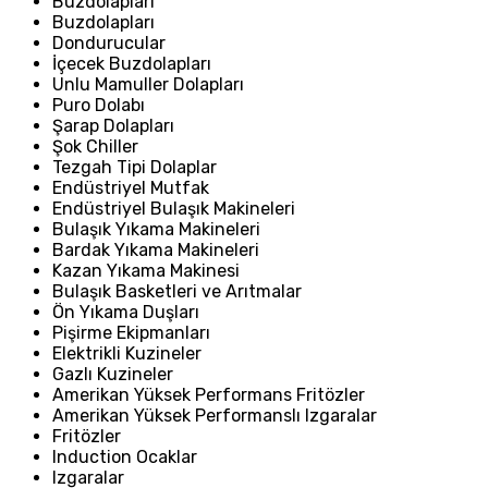
Buzdolapları
Buzdolapları
Dondurucular
İçecek Buzdolapları
Unlu Mamuller Dolapları
Puro Dolabı
Şarap Dolapları
Şok Chiller
Tezgah Tipi Dolaplar
Endüstriyel Mutfak
Endüstriyel Bulaşık Makineleri
Bulaşık Yıkama Makineleri
Bardak Yıkama Makineleri
Kazan Yıkama Makinesi
Bulaşık Basketleri ve Arıtmalar
Ön Yıkama Duşları
Pişirme Ekipmanları
Elektrikli Kuzineler
Gazlı Kuzineler
Amerikan Yüksek Performans Fritözler
Amerikan Yüksek Performanslı Izgaralar
Fritözler
Induction Ocaklar
Izgaralar