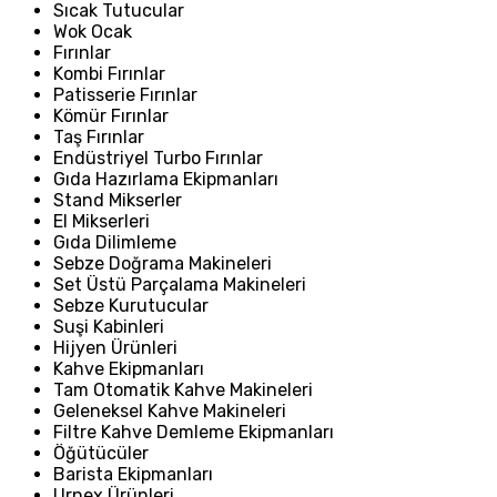
Sıcak Tutucular
Wok Ocak
Fırınlar
Kombi Fırınlar
Patisserie Fırınlar
Kömür Fırınlar
Taş Fırınlar
Endüstriyel Turbo Fırınlar
Gıda Hazırlama Ekipmanları
Stand Mikserler
El Mikserleri
Gıda Dilimleme
Sebze Doğrama Makineleri
Set Üstü Parçalama Makineleri
Sebze Kurutucular
Suşi Kabinleri
Hijyen Ürünleri
Kahve Ekipmanları
Tam Otomatik Kahve Makineleri
Geleneksel Kahve Makineleri
Filtre Kahve Demleme Ekipmanları
Öğütücüler
Barista Ekipmanları
Urnex Ürünleri