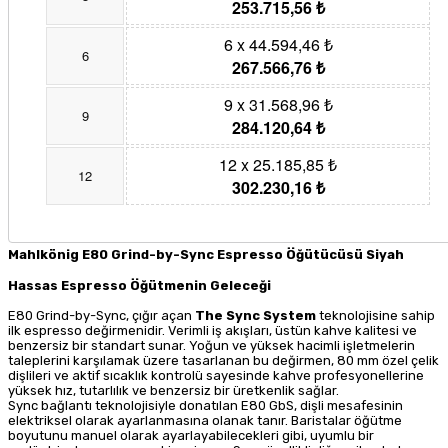
253.715,56 ₺
6 x 44.594,46 ₺
6
267.566,76 ₺
9 x 31.568,96 ₺
9
284.120,64 ₺
12 x 25.185,85 ₺
12
302.230,16 ₺
Mahlkönig E80 Grind-by-Sync Espresso Öğütücüsü Siyah
Hassas Espresso Öğütmenin Geleceği
E80 Grind-by-Sync, çığır açan
The Sync System
teknolojisine sahip
ilk espresso değirmenidir. Verimli iş akışları, üstün kahve kalitesi ve
benzersiz bir standart sunar. Yoğun ve yüksek hacimli işletmelerin
taleplerini karşılamak üzere tasarlanan bu değirmen, 80 mm özel çelik
dişlileri ve aktif sıcaklık kontrolü sayesinde kahve profesyonellerine
yüksek hız, tutarlılık ve benzersiz bir üretkenlik sağlar.
Sync bağlantı teknolojisiyle donatılan E80 GbS, dişli mesafesinin
elektriksel olarak ayarlanmasına olanak tanır. Baristalar öğütme
boyutunu manuel olarak ayarlayabilecekleri gibi, uyumlu bir