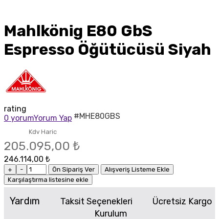
Mahlkönig E80 GbS
Espresso Öğütücüsü Siyah
rating
#MHE80GBS
0 yorum
Yorum Yap
Kdv Haric
205.095,00 ₺
246.114,00 ₺
+
-
Ön Sipariş Ver
Alışveriş Listeme Ekle
Karşılaştırma listesine ekle
Yardım
Taksit Seçenekleri
Ücretsiz Kargo
Kurulum