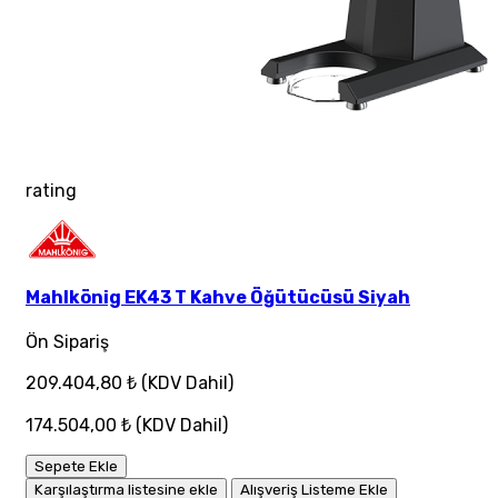
rating
Mahlkönig EK43 T Kahve Öğütücüsü Siyah
Ön Sipariş
209.404,80 ₺
(KDV Dahil)
174.504,00 ₺
(KDV Dahil)
Sepete Ekle
Karşılaştırma listesine ekle
Alışveriş Listeme Ekle