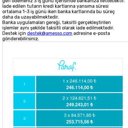
geri ödemeniz 3 iş günü içerisinde bankanıza iletilecektir.
İade edilen tutarın kredi kartlarına yansıma süresi
ortalama 1-3 iş günü iken banka kartlarında bu süreç
daha da uzayabilmektedir.
Banka uygulamaları gereği, taksitli gerçekleştirilen
işlemler aynı şekilde taksitli olarak iade edilmektedir.
Destek için
destek@amesso.com
adresine e-posta
gönderebilirsiniz.
1 x 246.114,00 ₺
1
246.114,00 ₺
2 x 124.621,51 ₺
2
249.243,01 ₺
3 x 84.571,85 ₺
3
253.715,56 ₺