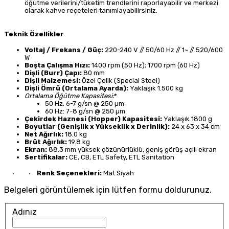
öğütme verilerini/tüketim trendlerini raporlayabilir ve merkezi
olarak kahve reçeteleri tanımlayabilirsiniz.
Teknik Özellikler
Voltaj / Frekans / Güç:
220-240 V // 50/60 Hz // 1~ // 520/600
W
Boşta Çalışma Hızı:
1400 rpm (50 Hz); 1700 rpm (60 Hz)
Dişli (Burr) Çapı:
80 mm
Dişli Malzemesi:
Özel Çelik (Special Steel)
Dişli Ömrü (Ortalama Ayarda):
Yaklaşık 1.500 kg
Ortalama Öğütme Kapasitesi:
*
50 Hz: 6-7 g/sn @ 250 µm
60 Hz: 7-8 g/sn @ 250 µm
Çekirdek Haznesi (Hopper) Kapasitesi:
Yaklaşık 1800 g
Boyutlar (Genişlik x Yükseklik x Derinlik):
24 x 63 x 34 cm
Net Ağırlık:
18.0 kg
Brüt Ağırlık:
19.8 kg
Ekran:
88.3 mm yüksek çözünürlüklü, geniş görüş açılı ekran
Sertifikalar:
CE, CB, ETL Safety, ETL Sanitation
Renk Seçenekleri:
Mat Siyah
•
•
Belgeleri görüntülemek için lütfen formu doldurunuz.
Adınız