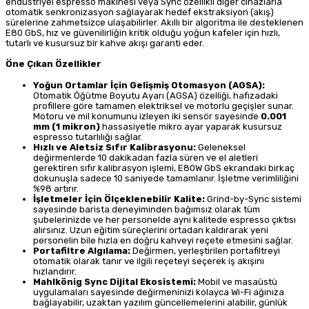
endüstriyel espresso makinesi veya Sync özellikli diğer cihazlarla
otomatik senkronizasyon sağlayarak hedef ekstraksiyon (akış)
sürelerine zahmetsizce ulaşabilirler. Akıllı bir algoritma ile desteklenen
E80 GbS, hız ve güvenilirliğin kritik olduğu yoğun kafeler için hızlı,
tutarlı ve kusursuz bir kahve akışı garanti eder.
Öne Çıkan Özellikler
Yoğun Ortamlar İçin Gelişmiş Otomasyon (AGSA):
Otomatik Öğütme Boyutu Ayarı (AGSA) özelliği, hafızadaki
profillere göre tamamen elektriksel ve motorlu geçişler sunar.
Motoru ve mil konumunu izleyen iki sensör sayesinde
0.001
mm (1 mikron)
hassasiyetle mikro ayar yaparak kusursuz
espresso tutarlılığı sağlar.
Hızlı ve Aletsiz Sıfır Kalibrasyonu:
Geleneksel
değirmenlerde 10 dakikadan fazla süren ve el aletleri
gerektiren sıfır kalibrasyon işlemi, E80W GbS ekrandaki birkaç
dokunuşla sadece 10 saniyede tamamlanır. İşletme verimliliğini
%98 artırır.
İşletmeler İçin Ölçeklenebilir Kalite:
Grind-by-Sync sistemi
sayesinde barista deneyiminden bağımsız olarak tüm
şubelerinizde ve her personelde aynı kalitede espresso çıktısı
alırsınız. Uzun eğitim süreçlerini ortadan kaldırarak yeni
personelin bile hızla en doğru kahveyi reçete etmesini sağlar.
Portafiltre Algılama:
Değirmen, yerleştirilen portafiltreyi
otomatik olarak tanır ve ilgili reçeteyi seçerek iş akışını
hızlandırır.
Mahlkönig Sync Dijital Ekosistemi:
Mobil ve masaüstü
uygulamaları sayesinde değirmeninizi kolayca Wi-Fi ağınıza
bağlayabilir, uzaktan yazılım güncellemelerini alabilir, günlük