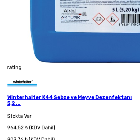
rating
Winterhalter K44 Sebze ve Meyve Dezenfektanı
5,2 ...
Stokta Var
964,52 ₺
(KDV Dahil)
803,76 ₺
(KDV Dahil)