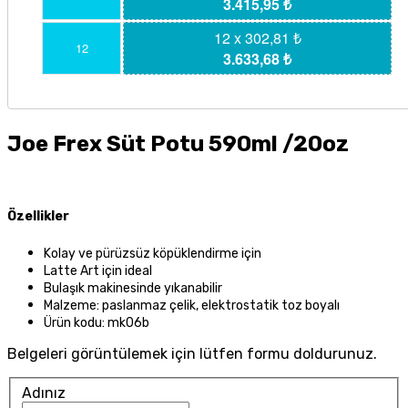
3.415,95 ₺
12 x 302,81 ₺
12
3.633,68 ₺
Joe Frex Süt Potu 590ml /20oz
Özellikler
Kolay ve pürüzsüz köpüklendirme için
Latte Art için ideal
Bulaşık makinesinde yıkanabilir
Malzeme: paslanmaz çelik, elektrostatik toz boyalı
Ürün kodu: mk06b
Belgeleri görüntülemek için lütfen formu doldurunuz.
Adınız