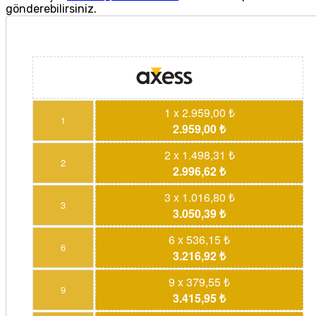
gönderebilirsiniz.
1 x 2.959,00 ₺
1
2.959,00 ₺
2 x 1.498,31 ₺
2
2.996,62 ₺
3 x 1.016,80 ₺
3
3.050,39 ₺
6 x 536,15 ₺
6
3.216,92 ₺
9 x 379,55 ₺
9
3.415,95 ₺