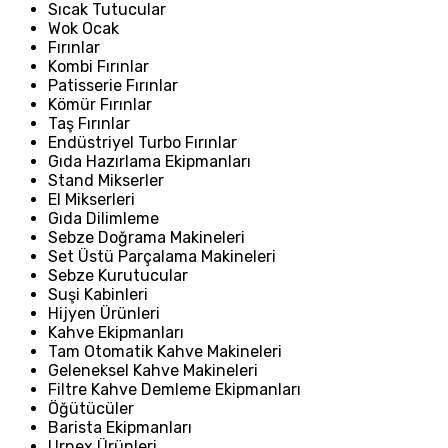
Sıcak Tutucular
Wok Ocak
Fırınlar
Kombi Fırınlar
Patisserie Fırınlar
Kömür Fırınlar
Taş Fırınlar
Endüstriyel Turbo Fırınlar
Gıda Hazırlama Ekipmanları
Stand Mikserler
El Mikserleri
Gıda Dilimleme
Sebze Doğrama Makineleri
Set Üstü Parçalama Makineleri
Sebze Kurutucular
Suşi Kabinleri
Hijyen Ürünleri
Kahve Ekipmanları
Tam Otomatik Kahve Makineleri
Geleneksel Kahve Makineleri
Filtre Kahve Demleme Ekipmanları
Öğütücüler
Barista Ekipmanları
Urnex Ürünleri