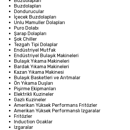
Buzdolapları
Buzdolapları
Dondurucular
İçecek Buzdolapları
Unlu Mamuller Dolapları
Puro Dolabı
Şarap Dolapları
Şok Chiller
Tezgah Tipi Dolaplar
Endüstriyel Mutfak
Endüstriyel Bulaşık Makineleri
Bulaşık Yıkama Makineleri
Bardak Yıkama Makineleri
Kazan Yıkama Makinesi
Bulaşık Basketleri ve Arıtmalar
Ön Yıkama Duşları
Pişirme Ekipmanları
Elektrikli Kuzineler
Gazlı Kuzineler
Amerikan Yüksek Performans Fritözler
Amerikan Yüksek Performanslı Izgaralar
Fritözler
Induction Ocaklar
Izgaralar