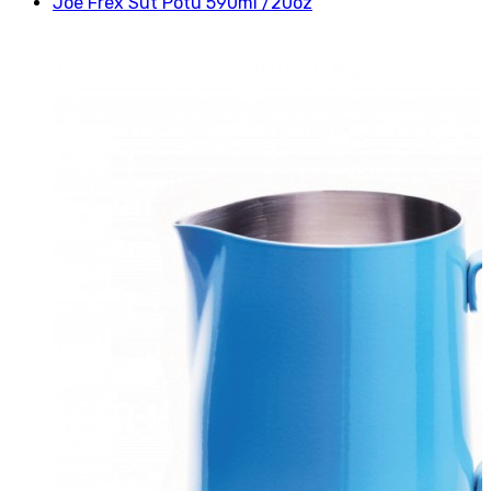
Joe Frex Süt Potu 590ml /20oz