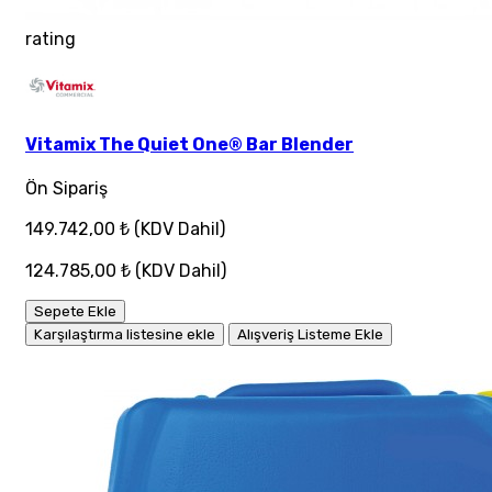
rating
Vitamix The Quiet One® Bar Blender
Ön Sipariş
149.742,00 ₺
(KDV Dahil)
124.785,00 ₺
(KDV Dahil)
Sepete Ekle
Karşılaştırma listesine ekle
Alışveriş Listeme Ekle