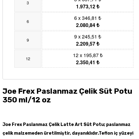
3
1.973,12 ₺
6 x 346,81 ₺
6
2.080,84 ₺
9 x 245,51 ₺
9
2.209,57 ₺
12 x 195,87 ₺
12
2.350,41 ₺
Joe Frex Paslanmaz Çelik Süt Potu
350 ml/12 oz
Joe Frex Paslanmaz Çelik Latte Art Süt Potu; paslanmaz
çelik malzemeden üretilmiştir, dayanıklıdır.Te
flon iç yüzeyi