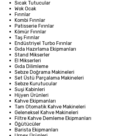
Sıcak Tutucular
Wok Ocak
Fırınlar
Kombi Fırınlar
Patisserie Fırınlar
Kömür Fırınlar
Taş Fırınlar
Endüstriyel Turbo Fırınlar
Gıda Hazırlama Ekipmanları
Stand Mikserler
El Mikserleri
Gıda Dilimleme
Sebze Doğrama Makineleri
Set Üstü Parçalama Makineleri
Sebze Kurutucular
Suşi Kabinleri
Hijyen Ürünleri
Kahve Ekipmanları
Tam Otomatik Kahve Makineleri
Geleneksel Kahve Makineleri
Filtre Kahve Demleme Ekipmanları
Öğütücüler
Barista Ekipmanları
Urnex Ürünleri