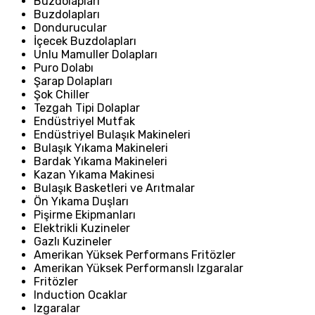
Buzdolapları
Buzdolapları
Dondurucular
İçecek Buzdolapları
Unlu Mamuller Dolapları
Puro Dolabı
Şarap Dolapları
Şok Chiller
Tezgah Tipi Dolaplar
Endüstriyel Mutfak
Endüstriyel Bulaşık Makineleri
Bulaşık Yıkama Makineleri
Bardak Yıkama Makineleri
Kazan Yıkama Makinesi
Bulaşık Basketleri ve Arıtmalar
Ön Yıkama Duşları
Pişirme Ekipmanları
Elektrikli Kuzineler
Gazlı Kuzineler
Amerikan Yüksek Performans Fritözler
Amerikan Yüksek Performanslı Izgaralar
Fritözler
Induction Ocaklar
Izgaralar