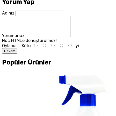
Yorum Yap
Adınız
Yorumunuz
Not:
HTML'e dönüştürülmez!
Oylama
Kötü
İyi
Devam
Popüler Ürünler