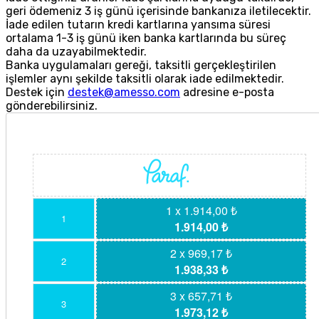
geri ödemeniz 3 iş günü içerisinde bankanıza iletilecektir.
İade edilen tutarın kredi kartlarına yansıma süresi
ortalama 1-3 iş günü iken banka kartlarında bu süreç
daha da uzayabilmektedir.
Banka uygulamaları gereği, taksitli gerçekleştirilen
işlemler aynı şekilde taksitli olarak iade edilmektedir.
Destek için
destek@amesso.com
adresine e-posta
gönderebilirsiniz.
1 x 1.914,00 ₺
1
1.914,00 ₺
2 x 969,17 ₺
2
1.938,33 ₺
3 x 657,71 ₺
3
1.973,12 ₺