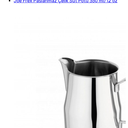
Joe Frex Paslanmaz Çelik Süt Potu 350 ml/12 oz