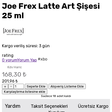
Joe Frex Latte Art Şişesi
25 ml
Kargo veriliş süresi:
3 gün
rating
#xbo
0 yorum
Yorum Yap
Kdv Haric
168,30 ₺
201,96 ₺
+
-
Sepete Ekle
Alışveriş Listeme Ekle
Karşılaştırma listesine ekle
Sadece 18 adet kaldı
Yardım
Taksit Seçenekleri
Ücretsiz Kargo