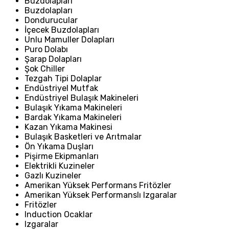
Buzdolapları
Buzdolapları
Dondurucular
İçecek Buzdolapları
Unlu Mamuller Dolapları
Puro Dolabı
Şarap Dolapları
Şok Chiller
Tezgah Tipi Dolaplar
Endüstriyel Mutfak
Endüstriyel Bulaşık Makineleri
Bulaşık Yıkama Makineleri
Bardak Yıkama Makineleri
Kazan Yıkama Makinesi
Bulaşık Basketleri ve Arıtmalar
Ön Yıkama Duşları
Pişirme Ekipmanları
Elektrikli Kuzineler
Gazlı Kuzineler
Amerikan Yüksek Performans Fritözler
Amerikan Yüksek Performanslı Izgaralar
Fritözler
Induction Ocaklar
Izgaralar