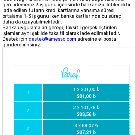
geri ödemeniz 3 iş günü içerisinde bankanıza iletilecektir.
İade edilen tutarın kredi kartlarına yansıma süresi
ortalama 1-3 iş günü iken banka kartlarında bu süreç
daha da uzayabilmektedir.
Banka uygulamaları gereği, taksitli gerçekleştirilen
işlemler aynı şekilde taksitli olarak iade edilmektedir.
Destek için
destek@amesso.com
adresine e-posta
gönderebilirsiniz.
1 x 201,00 ₺
1
201,00 ₺
2 x 101,78 ₺
2
203,56 ₺
3 x 69,07 ₺
3
207,21 ₺