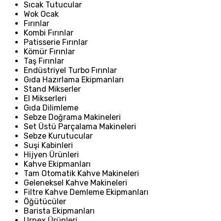
Sıcak Tutucular
Wok Ocak
Fırınlar
Kombi Fırınlar
Patisserie Fırınlar
Kömür Fırınlar
Taş Fırınlar
Endüstriyel Turbo Fırınlar
Gıda Hazırlama Ekipmanları
Stand Mikserler
El Mikserleri
Gıda Dilimleme
Sebze Doğrama Makineleri
Set Üstü Parçalama Makineleri
Sebze Kurutucular
Suşi Kabinleri
Hijyen Ürünleri
Kahve Ekipmanları
Tam Otomatik Kahve Makineleri
Geleneksel Kahve Makineleri
Filtre Kahve Demleme Ekipmanları
Öğütücüler
Barista Ekipmanları
Urnex Ürünleri