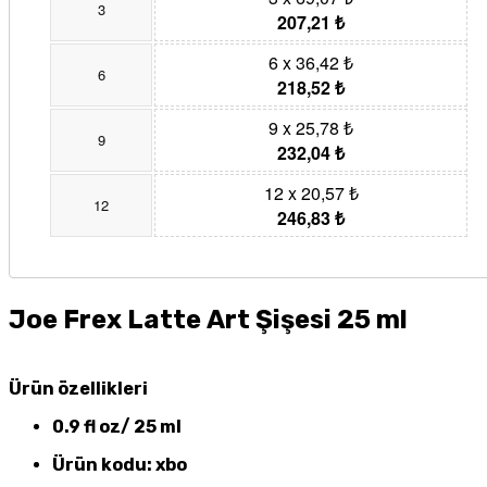
3
207,21 ₺
6 x 36,42 ₺
6
218,52 ₺
9 x 25,78 ₺
9
232,04 ₺
12 x 20,57 ₺
12
246,83 ₺
Joe Frex Latte Art Şişesi 25 ml
Ürün özellikleri
0.9 fl oz/ 25 ml
Ürün kodu: xbo