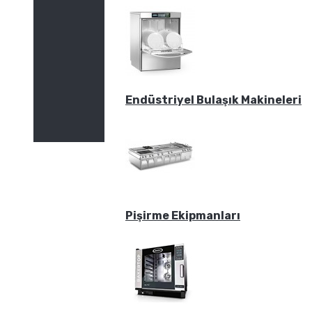
Endüstriyel Bulaşık Makineleri
Pişirme Ekipmanları