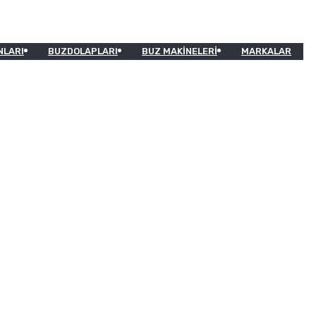
NLARI
BUZDOLAPLARI
BUZ MAKINELERI
MARKALAR