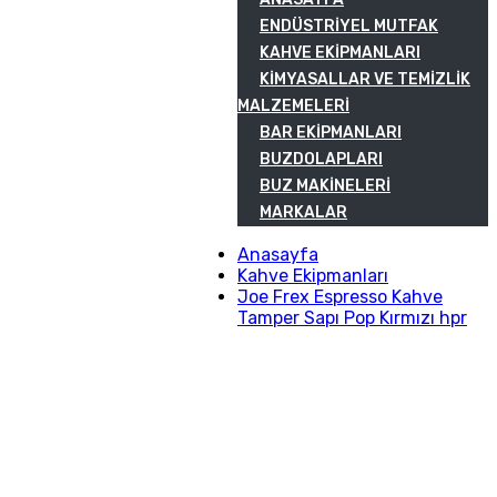
ENDÜSTRIYEL MUTFAK
KAHVE EKIPMANLARI
KIMYASALLAR VE TEMIZLIK
MALZEMELERI
BAR EKIPMANLARI
BUZDOLAPLARI
BUZ MAKINELERI
MARKALAR
Anasayfa
Kahve Ekipmanları
Joe Frex Espresso Kahve
Tamper Sapı Pop Kırmızı hpr