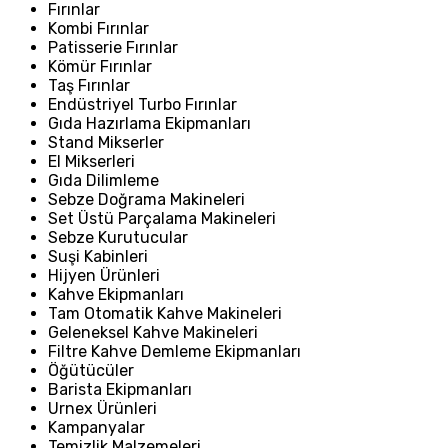
Fırınlar
Kombi Fırınlar
Patisserie Fırınlar
Kömür Fırınlar
Taş Fırınlar
Endüstriyel Turbo Fırınlar
Gıda Hazırlama Ekipmanları
Stand Mikserler
El Mikserleri
Gıda Dilimleme
Sebze Doğrama Makineleri
Set Üstü Parçalama Makineleri
Sebze Kurutucular
Suşi Kabinleri
Hijyen Ürünleri
Kahve Ekipmanları
Tam Otomatik Kahve Makineleri
Geleneksel Kahve Makineleri
Filtre Kahve Demleme Ekipmanları
Öğütücüler
Barista Ekipmanları
Urnex Ürünleri
Kampanyalar
Temizlik Malzemeleri