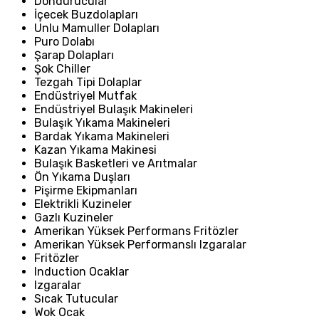
Dondurucular
İçecek Buzdolapları
Unlu Mamuller Dolapları
Puro Dolabı
Şarap Dolapları
Şok Chiller
Tezgah Tipi Dolaplar
Endüstriyel Mutfak
Endüstriyel Bulaşık Makineleri
Bulaşık Yıkama Makineleri
Bardak Yıkama Makineleri
Kazan Yıkama Makinesi
Bulaşık Basketleri ve Arıtmalar
Ön Yıkama Duşları
Pişirme Ekipmanları
Elektrikli Kuzineler
Gazlı Kuzineler
Amerikan Yüksek Performans Fritözler
Amerikan Yüksek Performanslı Izgaralar
Fritözler
Induction Ocaklar
Izgaralar
Sıcak Tutucular
Wok Ocak