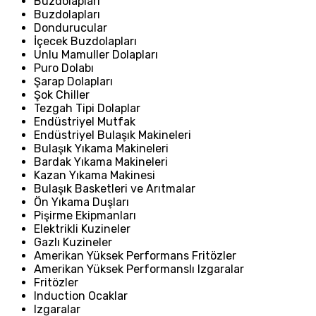
Buzdolapları
Buzdolapları
Dondurucular
İçecek Buzdolapları
Unlu Mamuller Dolapları
Puro Dolabı
Şarap Dolapları
Şok Chiller
Tezgah Tipi Dolaplar
Endüstriyel Mutfak
Endüstriyel Bulaşık Makineleri
Bulaşık Yıkama Makineleri
Bardak Yıkama Makineleri
Kazan Yıkama Makinesi
Bulaşık Basketleri ve Arıtmalar
Ön Yıkama Duşları
Pişirme Ekipmanları
Elektrikli Kuzineler
Gazlı Kuzineler
Amerikan Yüksek Performans Fritözler
Amerikan Yüksek Performanslı Izgaralar
Fritözler
Induction Ocaklar
Izgaralar