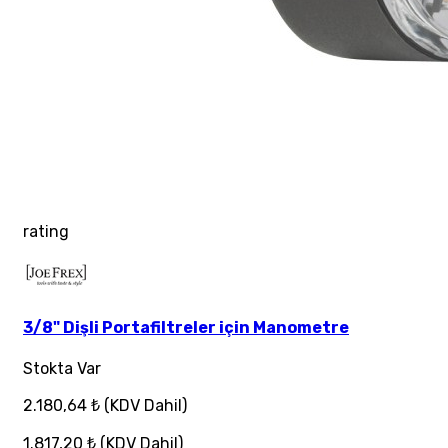
rating
3/8" Dişli Portafiltreler için Manometre
Stokta Var
2.180,64 ₺
(KDV Dahil)
1.817,20 ₺
(KDV Dahil)