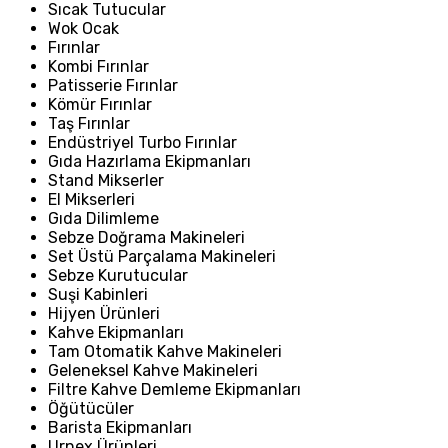
Sıcak Tutucular
Wok Ocak
Fırınlar
Kombi Fırınlar
Patisserie Fırınlar
Kömür Fırınlar
Taş Fırınlar
Endüstriyel Turbo Fırınlar
Gıda Hazırlama Ekipmanları
Stand Mikserler
El Mikserleri
Gıda Dilimleme
Sebze Doğrama Makineleri
Set Üstü Parçalama Makineleri
Sebze Kurutucular
Suşi Kabinleri
Hijyen Ürünleri
Kahve Ekipmanları
Tam Otomatik Kahve Makineleri
Geleneksel Kahve Makineleri
Filtre Kahve Demleme Ekipmanları
Öğütücüler
Barista Ekipmanları
Urnex Ürünleri