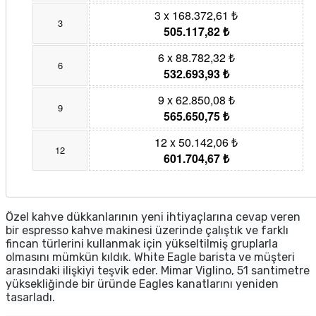
3 x 168.372,61 ₺
3
505.117,82 ₺
6 x 88.782,32 ₺
6
532.693,93 ₺
9 x 62.850,08 ₺
9
565.650,75 ₺
12 x 50.142,06 ₺
12
601.704,67 ₺
Özel kahve dükkanlarının yeni ihtiyaçlarına cevap veren
bir espresso kahve makinesi üzerinde çalıştık ve farklı
fincan türlerini kullanmak için yükseltilmiş gruplarla
olmasını mümkün kıldık. White Eagle barista ve müşteri
arasındaki ilişkiyi teşvik eder. Mimar Viglino, 51 santimetre
yüksekliğinde bir üründe Eagles kanatlarını yeniden
tasarladı.