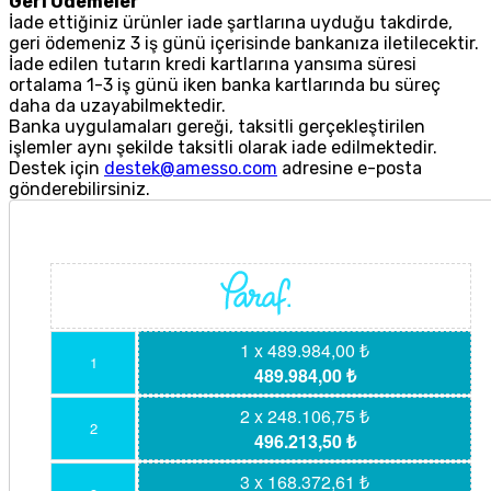
Geri Ödemeler
İade ettiğiniz ürünler iade şartlarına uyduğu takdirde,
geri ödemeniz 3 iş günü içerisinde bankanıza iletilecektir.
İade edilen tutarın kredi kartlarına yansıma süresi
ortalama 1-3 iş günü iken banka kartlarında bu süreç
daha da uzayabilmektedir.
Banka uygulamaları gereği, taksitli gerçekleştirilen
işlemler aynı şekilde taksitli olarak iade edilmektedir.
Destek için
destek@amesso.com
adresine e-posta
gönderebilirsiniz.
1 x 489.984,00 ₺
1
489.984,00 ₺
2 x 248.106,75 ₺
2
496.213,50 ₺
3 x 168.372,61 ₺