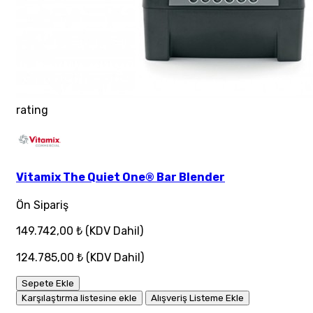
rating
Vitamix The Quiet One® Bar Blender
Ön Sipariş
149.742,00 ₺
(KDV Dahil)
124.785,00 ₺
(KDV Dahil)
Sepete Ekle
Karşılaştırma listesine ekle
Alışveriş Listeme Ekle