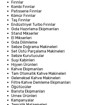
Fırınlar
Kombi Fırınlar
Patisserie Fırınlar
Kömür Fırınlar
Taş Fırınlar
Endüstriyel Turbo Fırınlar
Gıda Hazırlama Ekipmanları
Stand Mikserler
El Mikserleri
Gıda Dilimleme
Sebze Doğrama Makineleri
Set Üstü Parçalama Makineleri
Sebze Kurutucular
Suşi Kabinleri
Hijyen Ürünleri
Kahve Ekipmanları
Tam Otomatik Kahve Makineleri
Geleneksel Kahve Makineleri
Filtre Kahve Demleme Ekipmanları
Öğütücüler
Barista Ekipmanları
Urnex Ürünleri
Kampanyalar
Temizlik Malzemeleri