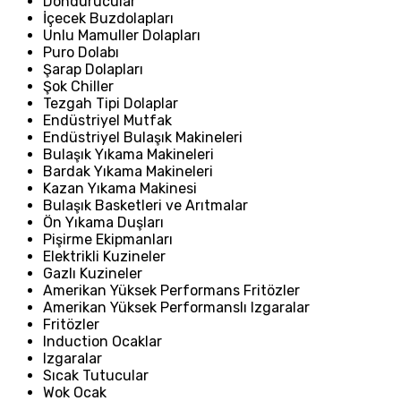
Dondurucular
İçecek Buzdolapları
Unlu Mamuller Dolapları
Puro Dolabı
Şarap Dolapları
Şok Chiller
Tezgah Tipi Dolaplar
Endüstriyel Mutfak
Endüstriyel Bulaşık Makineleri
Bulaşık Yıkama Makineleri
Bardak Yıkama Makineleri
Kazan Yıkama Makinesi
Bulaşık Basketleri ve Arıtmalar
Ön Yıkama Duşları
Pişirme Ekipmanları
Elektrikli Kuzineler
Gazlı Kuzineler
Amerikan Yüksek Performans Fritözler
Amerikan Yüksek Performanslı Izgaralar
Fritözler
Induction Ocaklar
Izgaralar
Sıcak Tutucular
Wok Ocak