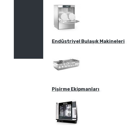
Endüstriyel Bulaşık Makineleri
Pişirme Ekipmanları