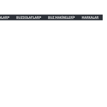
NLARI
BUZDOLAPLARI
BUZ MAKINELERI
MARKALAR