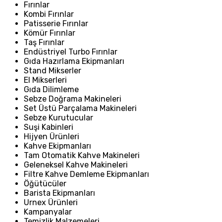
Fırınlar
Kombi Fırınlar
Patisserie Fırınlar
Kömür Fırınlar
Taş Fırınlar
Endüstriyel Turbo Fırınlar
Gıda Hazırlama Ekipmanları
Stand Mikserler
El Mikserleri
Gıda Dilimleme
Sebze Doğrama Makineleri
Set Üstü Parçalama Makineleri
Sebze Kurutucular
Suşi Kabinleri
Hijyen Ürünleri
Kahve Ekipmanları
Tam Otomatik Kahve Makineleri
Geleneksel Kahve Makineleri
Filtre Kahve Demleme Ekipmanları
Öğütücüler
Barista Ekipmanları
Urnex Ürünleri
Kampanyalar
Temizlik Malzemeleri