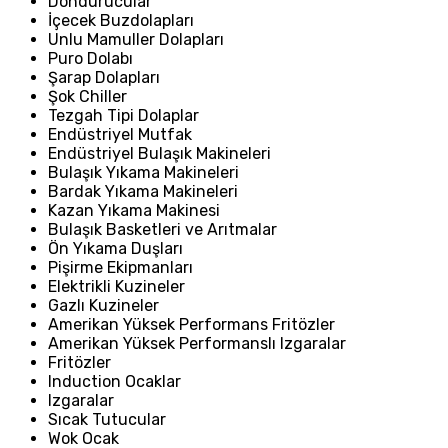
Dondurucular
İçecek Buzdolapları
Unlu Mamuller Dolapları
Puro Dolabı
Şarap Dolapları
Şok Chiller
Tezgah Tipi Dolaplar
Endüstriyel Mutfak
Endüstriyel Bulaşık Makineleri
Bulaşık Yıkama Makineleri
Bardak Yıkama Makineleri
Kazan Yıkama Makinesi
Bulaşık Basketleri ve Arıtmalar
Ön Yıkama Duşları
Pişirme Ekipmanları
Elektrikli Kuzineler
Gazlı Kuzineler
Amerikan Yüksek Performans Fritözler
Amerikan Yüksek Performanslı Izgaralar
Fritözler
Induction Ocaklar
Izgaralar
Sıcak Tutucular
Wok Ocak