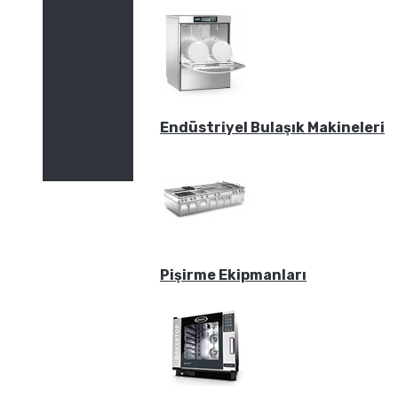
Endüstriyel Bulaşık Makineleri
Pişirme Ekipmanları