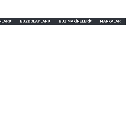
NLARI
BUZDOLAPLARI
BUZ MAKINELERI
MARKALAR