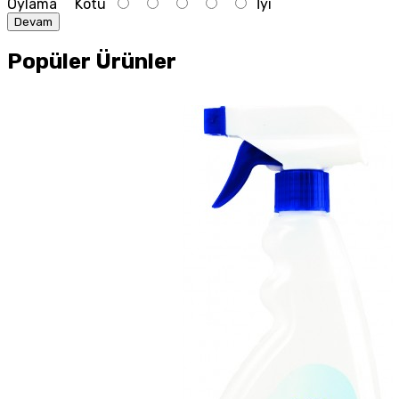
Oylama
Kötü
İyi
Devam
Popüler Ürünler