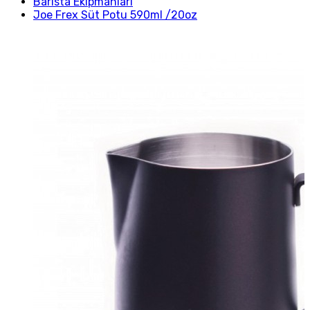
Barista Ekipmanları
Joe Frex Süt Potu 590ml /20oz