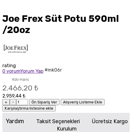
Joe Frex Süt Potu 590ml
/20oz
rating
#mk06r
0 yorum
Yorum Yap
Kdv Haric
2.466,20 ₺
2.959,44 ₺
+
-
Ön Sipariş Ver
Alışveriş Listeme Ekle
Karşılaştırma listesine ekle
Yardım
Taksit Seçenekleri
Ücretsiz Kargo
Kurulum