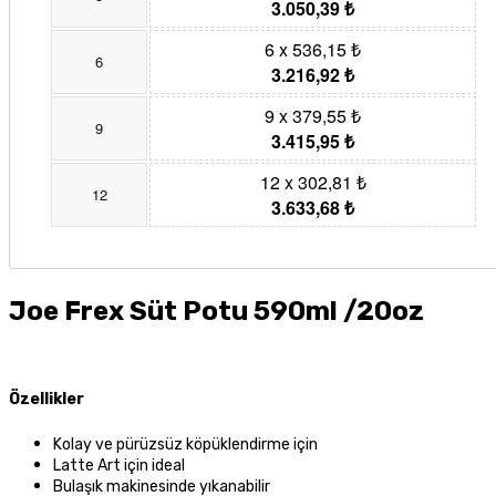
3.050,39 ₺
6 x 536,15 ₺
6
3.216,92 ₺
9 x 379,55 ₺
9
3.415,95 ₺
12 x 302,81 ₺
12
3.633,68 ₺
Joe Frex Süt Potu 590ml /20oz
Özellikler
Kolay ve pürüzsüz köpüklendirme için
Latte Art için ideal
Bulaşık makinesinde yıkanabilir