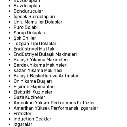
Buzdolapları
Buzdolapları
Dondurucular
İçecek Buzdolapları
Unlu Mamuller Dolapları
Puro Dolabı
Şarap Dolapları
Şok Chiller
Tezgah Tipi Dolaplar
Endüstriyel Mutfak
Endüstriyel Bulaşık Makineleri
Bulaşık Yıkama Makineleri
Bardak Yıkama Makineleri
Kazan Yıkama Makinesi
Bulaşık Basketleri ve Arıtmalar
Ön Yıkama Duşları
Pişirme Ekipmanları
Elektrikli Kuzineler
Gazlı Kuzineler
Amerikan Yüksek Performans Fritözler
Amerikan Yüksek Performanslı Izgaralar
Fritözler
Induction Ocaklar
Izgaralar