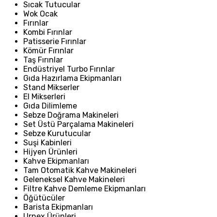
Sıcak Tutucular
Wok Ocak
Fırınlar
Kombi Fırınlar
Patisserie Fırınlar
Kömür Fırınlar
Taş Fırınlar
Endüstriyel Turbo Fırınlar
Gıda Hazırlama Ekipmanları
Stand Mikserler
El Mikserleri
Gıda Dilimleme
Sebze Doğrama Makineleri
Set Üstü Parçalama Makineleri
Sebze Kurutucular
Suşi Kabinleri
Hijyen Ürünleri
Kahve Ekipmanları
Tam Otomatik Kahve Makineleri
Geleneksel Kahve Makineleri
Filtre Kahve Demleme Ekipmanları
Öğütücüler
Barista Ekipmanları
Urnex Ürünleri