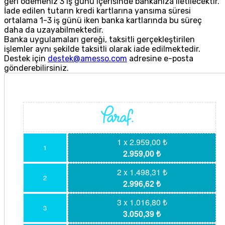
geri ödemeniz 3 iş günü içerisinde bankanıza iletilecektir.
İade edilen tutarın kredi kartlarına yansıma süresi
ortalama 1-3 iş günü iken banka kartlarında bu süreç
daha da uzayabilmektedir.
Banka uygulamaları gereği, taksitli gerçekleştirilen
işlemler aynı şekilde taksitli olarak iade edilmektedir.
Destek için
destek@amesso.com
adresine e-posta
gönderebilirsiniz.
1 x 2.959,00 ₺
1
2.959,00 ₺
2 x 1.498,31 ₺
2
2.996,62 ₺
3 x 1.016,80 ₺
3
3.050,39 ₺