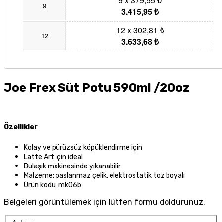
9 x 379,55 ₺
9
3.415,95 ₺
12 x 302,81 ₺
12
3.633,68 ₺
Joe Frex Süt Potu 590ml /20oz
Özellikler
Kolay ve pürüzsüz köpüklendirme için
Latte Art için ideal
Bulaşık makinesinde yıkanabilir
Malzeme: paslanmaz çelik, elektrostatik toz boyalı
Ürün kodu: mk06b
Belgeleri görüntülemek için lütfen formu doldurunuz.