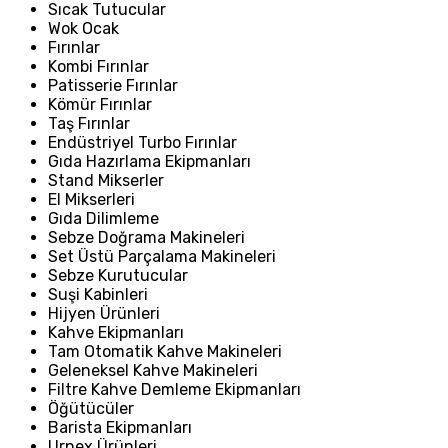
Sıcak Tutucular
Wok Ocak
Fırınlar
Kombi Fırınlar
Patisserie Fırınlar
Kömür Fırınlar
Taş Fırınlar
Endüstriyel Turbo Fırınlar
Gıda Hazırlama Ekipmanları
Stand Mikserler
El Mikserleri
Gıda Dilimleme
Sebze Doğrama Makineleri
Set Üstü Parçalama Makineleri
Sebze Kurutucular
Suşi Kabinleri
Hijyen Ürünleri
Kahve Ekipmanları
Tam Otomatik Kahve Makineleri
Geleneksel Kahve Makineleri
Filtre Kahve Demleme Ekipmanları
Öğütücüler
Barista Ekipmanları
Urnex Ürünleri