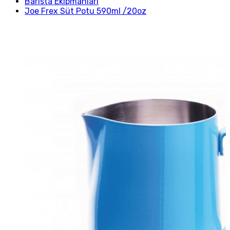
Barista Ekipmanları
Joe Frex Süt Potu 590ml /20oz