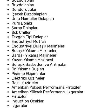
Buzdolapları
Buzdolapları
Dondurucular
İçecek Buzdolapları
Unlu Mamuller Dolapları
Puro Dolabı
Şarap Dolapları
Şok Chiller
Tezgah Tipi Dolaplar
Endüstriyel Mutfak
Endüstriyel Bulaşık Makineleri
Bulaşık Yıkama Makineleri
Bardak Yıkama Makineleri
Kazan Yıkama Makinesi
Bulaşık Basketleri ve Arıtmalar
Ön Yıkama Duşları
Pişirme Ekipmanları
Elektrikli Kuzineler
Gazlı Kuzineler
Amerikan Yüksek Performans Fritözler
Amerikan Yüksek Performanslı Izgaralar
Fritözler
Induction Ocaklar
Izgaralar