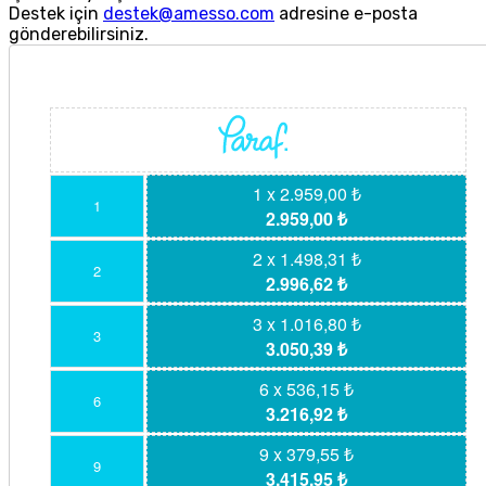
Destek için
destek@amesso.com
adresine e-posta
gönderebilirsiniz.
1 x 2.959,00 ₺
1
2.959,00 ₺
2 x 1.498,31 ₺
2
2.996,62 ₺
3 x 1.016,80 ₺
3
3.050,39 ₺
6 x 536,15 ₺
6
3.216,92 ₺
9 x 379,55 ₺
9
3.415,95 ₺