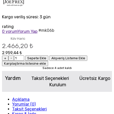
Kargo veriliş süresi:
3 gün
rating
#mk06b
0 yorum
Yorum Yap
Kdv Haric
2.466,20 ₺
2.959,44 ₺
+
-
Sepete Ekle
Alışveriş Listeme Ekle
Karşılaştırma listesine ekle
Sadece 4 adet kaldı
Yardım
Taksit Seçenekleri
Ücretsiz Kargo
Kurulum
Açıklama
Yorumlar (0)
Taksit Seçenekleri
Kargo & İade