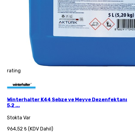
rating
Winterhalter K44 Sebze ve Meyve Dezenfektanı
5,2 ...
Stokta Var
964,52 ₺
(KDV Dahil)