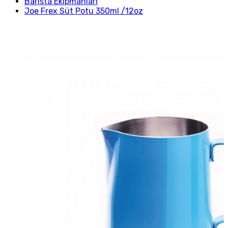
Barista Ekipmanları
Joe Frex Süt Potu 350ml /12oz