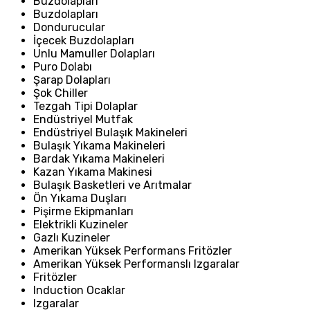
Buzdolapları
Buzdolapları
Dondurucular
İçecek Buzdolapları
Unlu Mamuller Dolapları
Puro Dolabı
Şarap Dolapları
Şok Chiller
Tezgah Tipi Dolaplar
Endüstriyel Mutfak
Endüstriyel Bulaşık Makineleri
Bulaşık Yıkama Makineleri
Bardak Yıkama Makineleri
Kazan Yıkama Makinesi
Bulaşık Basketleri ve Arıtmalar
Ön Yıkama Duşları
Pişirme Ekipmanları
Elektrikli Kuzineler
Gazlı Kuzineler
Amerikan Yüksek Performans Fritözler
Amerikan Yüksek Performanslı Izgaralar
Fritözler
Induction Ocaklar
Izgaralar