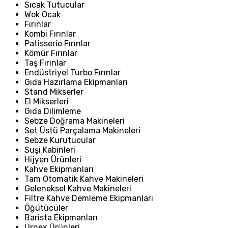
Sıcak Tutucular
Wok Ocak
Fırınlar
Kombi Fırınlar
Patisserie Fırınlar
Kömür Fırınlar
Taş Fırınlar
Endüstriyel Turbo Fırınlar
Gıda Hazırlama Ekipmanları
Stand Mikserler
El Mikserleri
Gıda Dilimleme
Sebze Doğrama Makineleri
Set Üstü Parçalama Makineleri
Sebze Kurutucular
Suşi Kabinleri
Hijyen Ürünleri
Kahve Ekipmanları
Tam Otomatik Kahve Makineleri
Geleneksel Kahve Makineleri
Filtre Kahve Demleme Ekipmanları
Öğütücüler
Barista Ekipmanları
Urnex Ürünleri