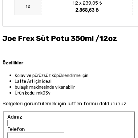
12 x 239,05 ₺
12
2.868,63 ₺
Joe Frex Süt Potu 350ml /12oz
Özellikler
Kolay ve pürüzsüz köpüklendirme için
Latte Art için ideal
bulaşık makinesinde yıkanabilir
Ürün kodu: mk03y
Belgeleri görüntülemek için lütfen formu doldurunuz.
Adınız
Telefon