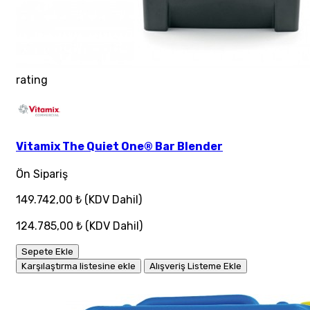
rating
Vitamix The Quiet One® Bar Blender
Ön Sipariş
149.742,00 ₺
(KDV Dahil)
124.785,00 ₺
(KDV Dahil)
Sepete Ekle
Karşılaştırma listesine ekle
Alışveriş Listeme Ekle