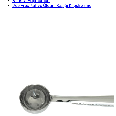
Barista Ekipmanları
Joe Frex Kahve Ölçüm Kaşığı Klipsli xkmc