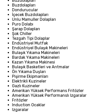
Buzdolapları
Buzdolapları
Dondurucular
İçecek Buzdolapları
Unlu Mamuller Dolapları
Puro Dolabı
Şarap Dolapları
Şok Chiller
Tezgah Tipi Dolaplar
Endüstriyel Mutfak
Endüstriyel Bulaşık Makineleri
Bulaşık Yıkama Makineleri
Bardak Yıkama Makineleri
Kazan Yıkama Makinesi
Bulaşık Basketleri ve Arıtmalar
Ön Yıkama Duşları
Pişirme Ekipmanları
Elektrikli Kuzineler
Gazlı Kuzineler
Amerikan Yüksek Performans Fritözler
Amerikan Yüksek Performanslı Izgaralar
Fritözler
Induction Ocaklar
Izgaralar