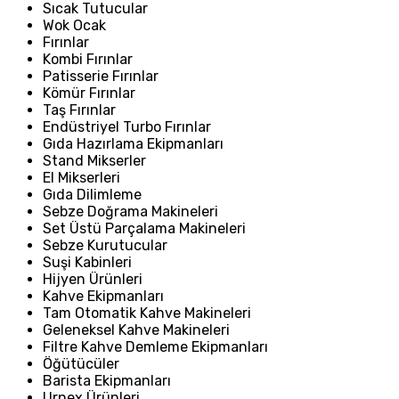
Sıcak Tutucular
Wok Ocak
Fırınlar
Kombi Fırınlar
Patisserie Fırınlar
Kömür Fırınlar
Taş Fırınlar
Endüstriyel Turbo Fırınlar
Gıda Hazırlama Ekipmanları
Stand Mikserler
El Mikserleri
Gıda Dilimleme
Sebze Doğrama Makineleri
Set Üstü Parçalama Makineleri
Sebze Kurutucular
Suşi Kabinleri
Hijyen Ürünleri
Kahve Ekipmanları
Tam Otomatik Kahve Makineleri
Geleneksel Kahve Makineleri
Filtre Kahve Demleme Ekipmanları
Öğütücüler
Barista Ekipmanları
Urnex Ürünleri