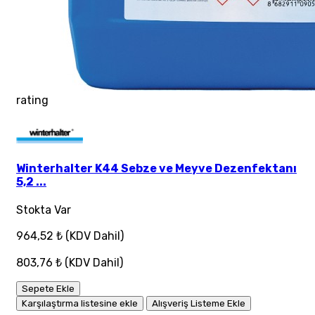
rating
Winterhalter K44 Sebze ve Meyve Dezenfektanı
5,2 ...
Stokta Var
964,52 ₺
(KDV Dahil)
803,76 ₺
(KDV Dahil)
Sepete Ekle
Karşılaştırma listesine ekle
Alışveriş Listeme Ekle