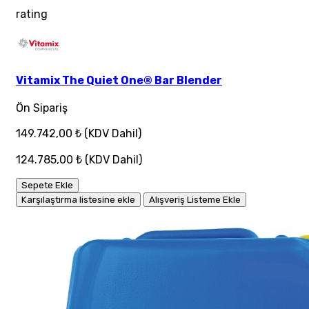
rating
Vitamix The Quiet One® Bar Blender
Ön Sipariş
149.742,00 ₺
(KDV Dahil)
124.785,00 ₺
(KDV Dahil)
Sepete Ekle
Karşılaştırma listesine ekle
Alışveriş Listeme Ekle