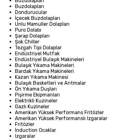
Buzdolapları
Buzdolapları
Dondurucular
İçecek Buzdolapları
Unlu Mamuller Dolapları
Puro Dolabı
Şarap Dolapları
Şok Chiller
Tezgah Tipi Dolaplar
Endüstriyel Mutfak
Endüstriyel Bulaşık Makineleri
Bulaşık Yıkama Makineleri
Bardak Yıkama Makineleri
Kazan Yıkama Makinesi
Bulaşık Basketleri ve Arıtmalar
Ön Yıkama Duşları
Pişirme Ekipmanları
Elektrikli Kuzineler
Gazlı Kuzineler
Amerikan Yüksek Performans Fritözler
Amerikan Yüksek Performanslı Izgaralar
Fritözler
Induction Ocaklar
Izgaralar