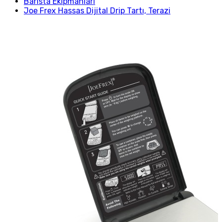
Barista Ekipmanları
Joe Frex Hassas Dijital Drip Tartı, Terazi