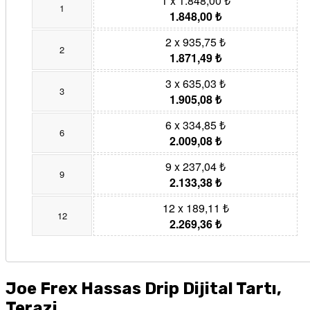
1 x 1.848,00 ₺
1
1.848,00 ₺
2 x 935,75 ₺
2
1.871,49 ₺
3 x 635,03 ₺
3
1.905,08 ₺
6 x 334,85 ₺
6
2.009,08 ₺
9 x 237,04 ₺
9
2.133,38 ₺
12 x 189,11 ₺
12
2.269,36 ₺
Joe Frex Hassas Drip Dijital Tartı,
Terazi