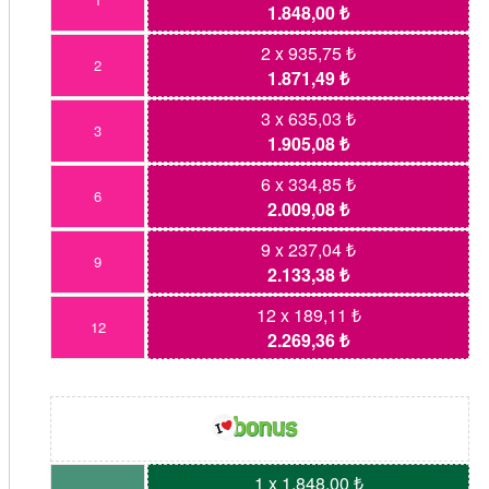
1.848,00 ₺
2 x 935,75 ₺
2
1.871,49 ₺
3 x 635,03 ₺
3
1.905,08 ₺
6 x 334,85 ₺
6
2.009,08 ₺
9 x 237,04 ₺
9
2.133,38 ₺
12 x 189,11 ₺
12
2.269,36 ₺
1 x 1.848,00 ₺