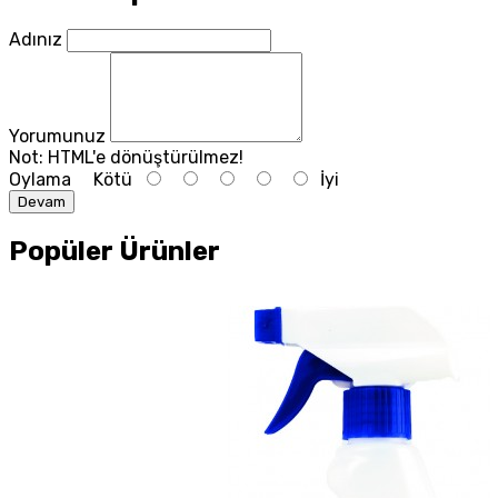
Adınız
Yorumunuz
Not:
HTML'e dönüştürülmez!
Oylama
Kötü
İyi
Devam
Popüler Ürünler