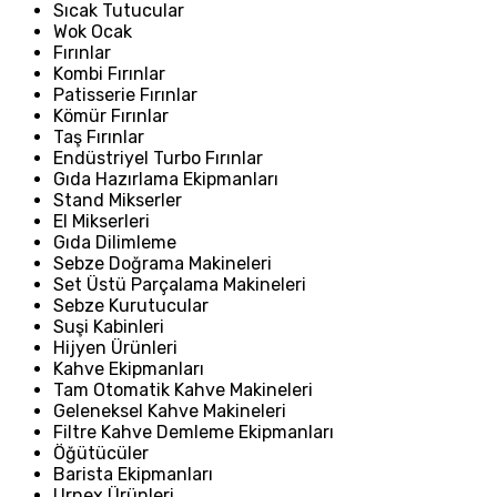
Sıcak Tutucular
Wok Ocak
Fırınlar
Kombi Fırınlar
Patisserie Fırınlar
Kömür Fırınlar
Taş Fırınlar
Endüstriyel Turbo Fırınlar
Gıda Hazırlama Ekipmanları
Stand Mikserler
El Mikserleri
Gıda Dilimleme
Sebze Doğrama Makineleri
Set Üstü Parçalama Makineleri
Sebze Kurutucular
Suşi Kabinleri
Hijyen Ürünleri
Kahve Ekipmanları
Tam Otomatik Kahve Makineleri
Geleneksel Kahve Makineleri
Filtre Kahve Demleme Ekipmanları
Öğütücüler
Barista Ekipmanları
Urnex Ürünleri