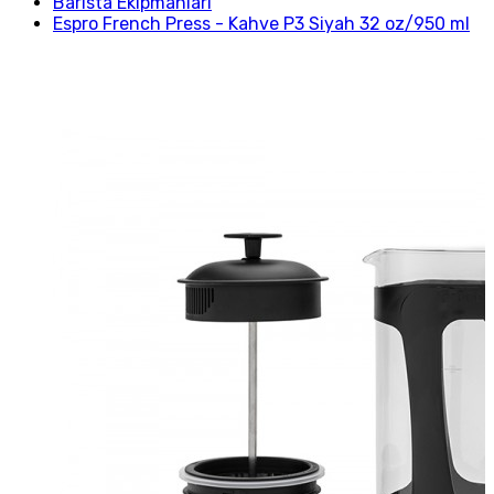
Barista Ekipmanları
Espro French Press - Kahve P3 Siyah 32 oz/950 ml