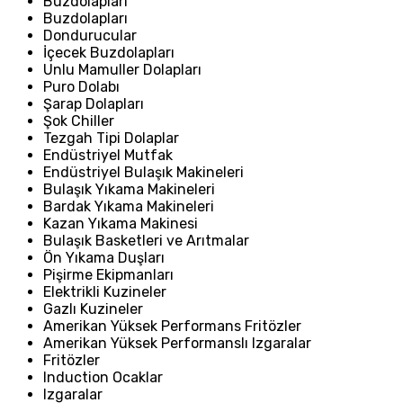
Buzdolapları
Buzdolapları
Dondurucular
İçecek Buzdolapları
Unlu Mamuller Dolapları
Puro Dolabı
Şarap Dolapları
Şok Chiller
Tezgah Tipi Dolaplar
Endüstriyel Mutfak
Endüstriyel Bulaşık Makineleri
Bulaşık Yıkama Makineleri
Bardak Yıkama Makineleri
Kazan Yıkama Makinesi
Bulaşık Basketleri ve Arıtmalar
Ön Yıkama Duşları
Pişirme Ekipmanları
Elektrikli Kuzineler
Gazlı Kuzineler
Amerikan Yüksek Performans Fritözler
Amerikan Yüksek Performanslı Izgaralar
Fritözler
Induction Ocaklar
Izgaralar