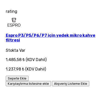
rating
Espro P3/P5/P6/P7 için yedek mikro kahve
filtresi
Stokta Var
1.485,58 ₺
(KDV Dahil)
1.237,98 ₺
(KDV Dahil)
Sepete Ekle
Karşılaştırma listesine ekle
Alışveriş Listeme Ekle