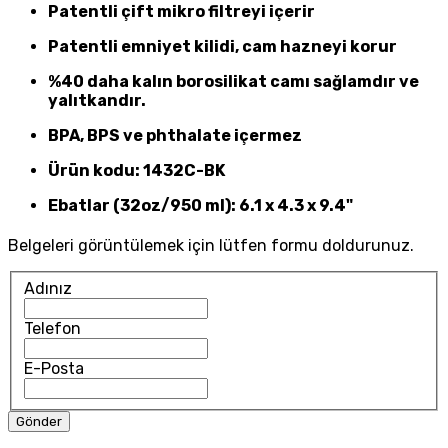
Patentli çift mikro filtreyi içerir
Patentli emniyet kilidi, cam hazneyi korur
%40 daha kalın borosilikat camı sağlamdır ve
yalıtkandır.
BPA, BPS ve phthalate içermez
Ürün kodu: 1432C-BK
Ebatlar (32oz/950 ml): 6.1 x 4.3 x 9.4"
Belgeleri görüntülemek için lütfen formu doldurunuz.
Adınız
Telefon
E-Posta