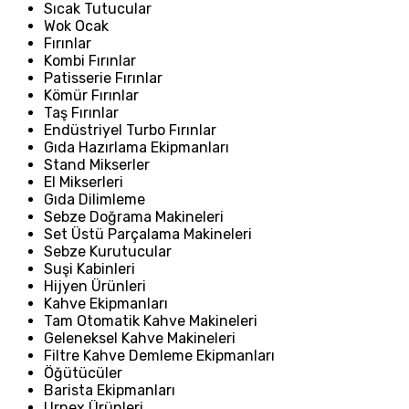
Sıcak Tutucular
Wok Ocak
Fırınlar
Kombi Fırınlar
Patisserie Fırınlar
Kömür Fırınlar
Taş Fırınlar
Endüstriyel Turbo Fırınlar
Gıda Hazırlama Ekipmanları
Stand Mikserler
El Mikserleri
Gıda Dilimleme
Sebze Doğrama Makineleri
Set Üstü Parçalama Makineleri
Sebze Kurutucular
Suşi Kabinleri
Hijyen Ürünleri
Kahve Ekipmanları
Tam Otomatik Kahve Makineleri
Geleneksel Kahve Makineleri
Filtre Kahve Demleme Ekipmanları
Öğütücüler
Barista Ekipmanları
Urnex Ürünleri