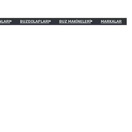
NLARI
BUZDOLAPLARI
BUZ MAKINELERI
MARKALAR