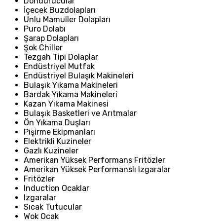
Dondurucular
İçecek Buzdolapları
Unlu Mamuller Dolapları
Puro Dolabı
Şarap Dolapları
Şok Chiller
Tezgah Tipi Dolaplar
Endüstriyel Mutfak
Endüstriyel Bulaşık Makineleri
Bulaşık Yıkama Makineleri
Bardak Yıkama Makineleri
Kazan Yıkama Makinesi
Bulaşık Basketleri ve Arıtmalar
Ön Yıkama Duşları
Pişirme Ekipmanları
Elektrikli Kuzineler
Gazlı Kuzineler
Amerikan Yüksek Performans Fritözler
Amerikan Yüksek Performanslı Izgaralar
Fritözler
Induction Ocaklar
Izgaralar
Sıcak Tutucular
Wok Ocak