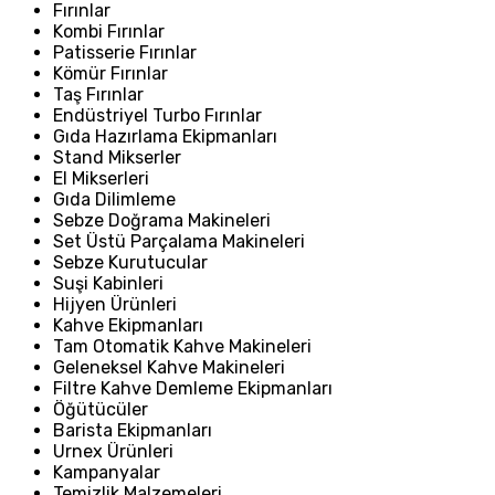
Fırınlar
Kombi Fırınlar
Patisserie Fırınlar
Kömür Fırınlar
Taş Fırınlar
Endüstriyel Turbo Fırınlar
Gıda Hazırlama Ekipmanları
Stand Mikserler
El Mikserleri
Gıda Dilimleme
Sebze Doğrama Makineleri
Set Üstü Parçalama Makineleri
Sebze Kurutucular
Suşi Kabinleri
Hijyen Ürünleri
Kahve Ekipmanları
Tam Otomatik Kahve Makineleri
Geleneksel Kahve Makineleri
Filtre Kahve Demleme Ekipmanları
Öğütücüler
Barista Ekipmanları
Urnex Ürünleri
Kampanyalar
Temizlik Malzemeleri