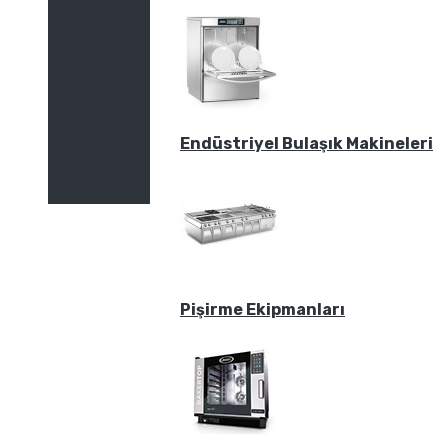
Endüstriyel Bulaşık Makineleri
Pişirme Ekipmanları