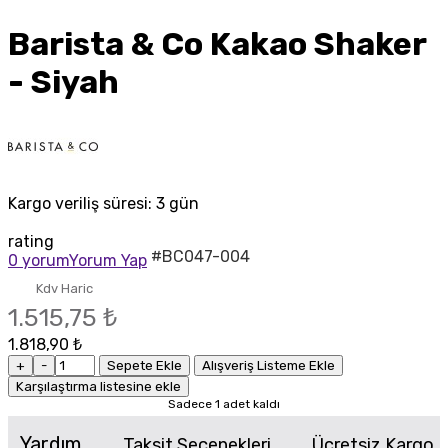
Barista & Co Kakao Shaker
- Siyah
Kargo veriliş süresi:
3 gün
rating
#BC047-004
0 yorum
Yorum Yap
Kdv Haric
1.515,75 ₺
1.818,90 ₺
+
-
Sepete Ekle
Alışveriş Listeme Ekle
Karşılaştırma listesine ekle
Sadece 1 adet kaldı
Yardım
Taksit Seçenekleri
Ücretsiz Kargo