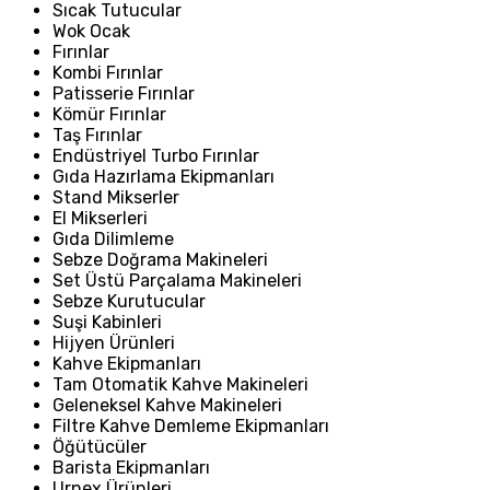
Sıcak Tutucular
Wok Ocak
Fırınlar
Kombi Fırınlar
Patisserie Fırınlar
Kömür Fırınlar
Taş Fırınlar
Endüstriyel Turbo Fırınlar
Gıda Hazırlama Ekipmanları
Stand Mikserler
El Mikserleri
Gıda Dilimleme
Sebze Doğrama Makineleri
Set Üstü Parçalama Makineleri
Sebze Kurutucular
Suşi Kabinleri
Hijyen Ürünleri
Kahve Ekipmanları
Tam Otomatik Kahve Makineleri
Geleneksel Kahve Makineleri
Filtre Kahve Demleme Ekipmanları
Öğütücüler
Barista Ekipmanları
Urnex Ürünleri