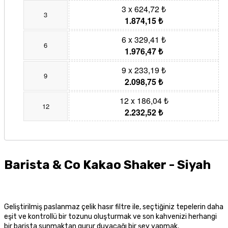
3 x 624,72 ₺
3
1.874,15 ₺
6 x 329,41 ₺
6
1.976,47 ₺
9 x 233,19 ₺
9
2.098,75 ₺
12 x 186,04 ₺
12
2.232,52 ₺
Barista & Co Kakao Shaker - Siyah
Geliştirilmiş paslanmaz çelik hasır filtre ile, seçtiğiniz tepelerin daha
eşit ve kontrollü bir tozunu oluşturmak ve son kahvenizi herhangi
bir barista sunmaktan gurur duyacağı bir şey yapmak.