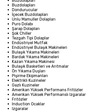
Buzdolapları
Buzdolapları
Dondurucular
İçecek Buzdolapları
Unlu Mamuller Dolapları
Puro Dolabı
Şarap Dolapları
Şok Chiller
Tezgah Tipi Dolaplar
Endüstriyel Mutfak
Endüstriyel Bulaşık Makineleri
Bulaşık Yıkama Makineleri
Bardak Yıkama Makineleri
Kazan Yıkama Makinesi
Bulaşık Basketleri ve Arıtmalar
Ön Yıkama Duşları
Pişirme Ekipmanları
Elektrikli Kuzineler
Gazlı Kuzineler
Amerikan Yüksek Performans Fritözler
Amerikan Yüksek Performanslı Izgaralar
Fritözler
Induction Ocaklar
Izgaralar