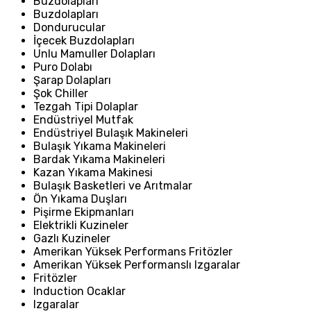
Buzdolapları
Buzdolapları
Dondurucular
İçecek Buzdolapları
Unlu Mamuller Dolapları
Puro Dolabı
Şarap Dolapları
Şok Chiller
Tezgah Tipi Dolaplar
Endüstriyel Mutfak
Endüstriyel Bulaşık Makineleri
Bulaşık Yıkama Makineleri
Bardak Yıkama Makineleri
Kazan Yıkama Makinesi
Bulaşık Basketleri ve Arıtmalar
Ön Yıkama Duşları
Pişirme Ekipmanları
Elektrikli Kuzineler
Gazlı Kuzineler
Amerikan Yüksek Performans Fritözler
Amerikan Yüksek Performanslı Izgaralar
Fritözler
Induction Ocaklar
Izgaralar