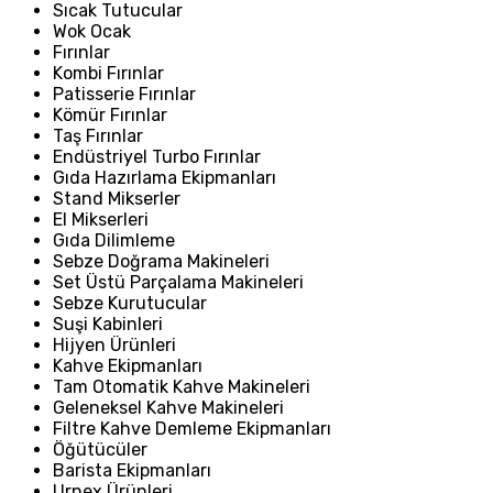
Sıcak Tutucular
Wok Ocak
Fırınlar
Kombi Fırınlar
Patisserie Fırınlar
Kömür Fırınlar
Taş Fırınlar
Endüstriyel Turbo Fırınlar
Gıda Hazırlama Ekipmanları
Stand Mikserler
El Mikserleri
Gıda Dilimleme
Sebze Doğrama Makineleri
Set Üstü Parçalama Makineleri
Sebze Kurutucular
Suşi Kabinleri
Hijyen Ürünleri
Kahve Ekipmanları
Tam Otomatik Kahve Makineleri
Geleneksel Kahve Makineleri
Filtre Kahve Demleme Ekipmanları
Öğütücüler
Barista Ekipmanları
Urnex Ürünleri