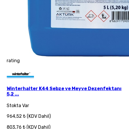
rating
Winterhalter K44 Sebze ve Meyve Dezenfektanı
5,2 ...
Stokta Var
964,52 ₺
(KDV Dahil)
803,76 ₺
(KDV Dahil)