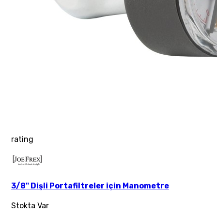
rating
3/8" Dişli Portafiltreler için Manometre
Stokta Var