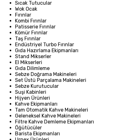
Sıcak Tutucular
Wok Ocak
Fırınlar
Kombi Fırınlar
Patisserie Fırınlar
Kömür Fırınlar
Taş Fırınlar
Endüstriyel Turbo Fırınlar
Gıda Hazırlama Ekipmanları
Stand Mikserler
El Mikserleri
Gıda Dilimleme
Sebze Doğrama Makineleri
Set Üstü Parçalama Makineleri
Sebze Kurutucular
Suşi Kabinleri
Hijyen Ürünleri
Kahve Ekipmanları
Tam Otomatik Kahve Makineleri
Geleneksel Kahve Makineleri
Filtre Kahve Demleme Ekipmanları
Öğütücüler
Barista Ekipmanları
Urnex Ürünleri