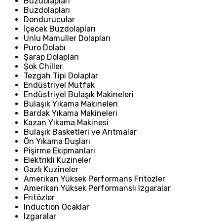
Buzdolapları
Buzdolapları
Dondurucular
İçecek Buzdolapları
Unlu Mamuller Dolapları
Puro Dolabı
Şarap Dolapları
Şok Chiller
Tezgah Tipi Dolaplar
Endüstriyel Mutfak
Endüstriyel Bulaşık Makineleri
Bulaşık Yıkama Makineleri
Bardak Yıkama Makineleri
Kazan Yıkama Makinesi
Bulaşık Basketleri ve Arıtmalar
Ön Yıkama Duşları
Pişirme Ekipmanları
Elektrikli Kuzineler
Gazlı Kuzineler
Amerikan Yüksek Performans Fritözler
Amerikan Yüksek Performanslı Izgaralar
Fritözler
Induction Ocaklar
Izgaralar