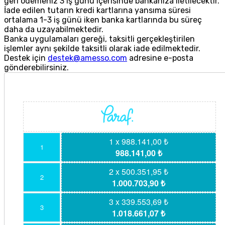
geri ödemeniz 3 iş günü içerisinde bankanıza iletilecektir.
İade edilen tutarın kredi kartlarına yansıma süresi
ortalama 1-3 iş günü iken banka kartlarında bu süreç
daha da uzayabilmektedir.
Banka uygulamaları gereği, taksitli gerçekleştirilen
işlemler aynı şekilde taksitli olarak iade edilmektedir.
Destek için
destek@amesso.com
adresine e-posta
gönderebilirsiniz.
1 x 988.141,00 ₺
1
988.141,00 ₺
2 x 500.351,95 ₺
2
1.000.703,90 ₺
3 x 339.553,69 ₺
3
1.018.661,07 ₺