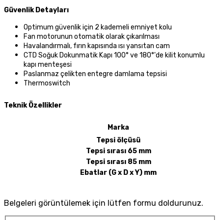
Güvenlik Detayları
Optimum güvenlik için 2 kademeli emniyet kolu
Fan motorunun otomatik olarak çıkarılması
Havalandırmalı, fırın kapısında ısı yansıtan cam
CTD Soğuk Dokunmatik Kapı 100° ve 180°'de kilit konumlu
kapı menteşesi
Paslanmaz çelikten entegre damlama tepsisi
Thermoswitch
Teknik Özellikler
Marka
Tepsi ölçüsü
Tepsi sırası 65 mm
Tepsi sırası 85 mm
Ebatlar (G x D x Y) mm
Belgeleri görüntülemek için lütfen formu doldurunuz.