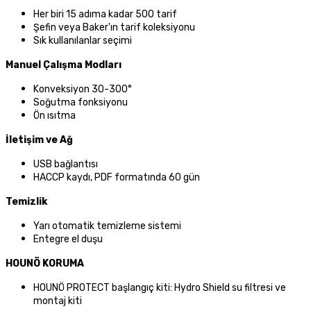
Her biri 15 adıma kadar 500 tarif
Şefin veya Baker'ın tarif koleksiyonu
Sık kullanılanlar seçimi
Manuel Çalışma Modları
Konveksiyon 30-300°
Soğutma fonksiyonu
Ön ısıtma
İletişim ve Ağ
USB bağlantısı
HACCP kaydı, PDF formatında 60 gün
Temizlik
Yarı otomatik temizleme sistemi
Entegre el duşu
HOUNÖ KORUMA
HOUNÖ PROTECT başlangıç kiti: Hydro Shield su filtresi ve
montaj kiti