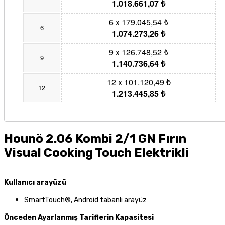
1.018.661,07 ₺
6 x 179.045,54 ₺
6
1.074.273,26 ₺
9 x 126.748,52 ₺
9
1.140.736,64 ₺
12 x 101.120,49 ₺
12
1.213.445,85 ₺
Hounö 2.06 Kombi 2/1 GN Fırın
Visual Cooking Touch Elektrikli
Kullanıcı arayüzü
SmartTouch®, Android tabanlı arayüz
Önceden Ayarlanmış Tariflerin Kapasitesi