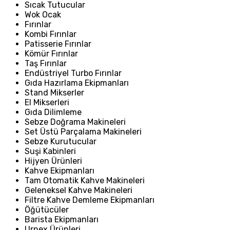
Sıcak Tutucular
Wok Ocak
Fırınlar
Kombi Fırınlar
Patisserie Fırınlar
Kömür Fırınlar
Taş Fırınlar
Endüstriyel Turbo Fırınlar
Gıda Hazırlama Ekipmanları
Stand Mikserler
El Mikserleri
Gıda Dilimleme
Sebze Doğrama Makineleri
Set Üstü Parçalama Makineleri
Sebze Kurutucular
Suşi Kabinleri
Hijyen Ürünleri
Kahve Ekipmanları
Tam Otomatik Kahve Makineleri
Geleneksel Kahve Makineleri
Filtre Kahve Demleme Ekipmanları
Öğütücüler
Barista Ekipmanları
Urnex Ürünleri