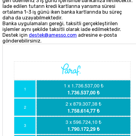
geri ödemeniz 3 iş günü içerisinde bankanıza iletilecektir.
İade edilen tutarın kredi kartlarına yansıma süresi
ortalama 1-3 iş günü iken banka kartlarında bu süreç
daha da uzayabilmektedir.
Banka uygulamaları gereği, taksitli gerçekleştirilen
işlemler aynı şekilde taksitli olarak iade edilmektedir.
Destek için
destek@amesso.com
adresine e-posta
gönderebilirsiniz.
1 x 1.736.537,00 ₺
1
1.736.537,00 ₺
2 x 879.307,38 ₺
2
1.758.614,77 ₺
3 x 596.724,10 ₺
3
1.790.172,29 ₺