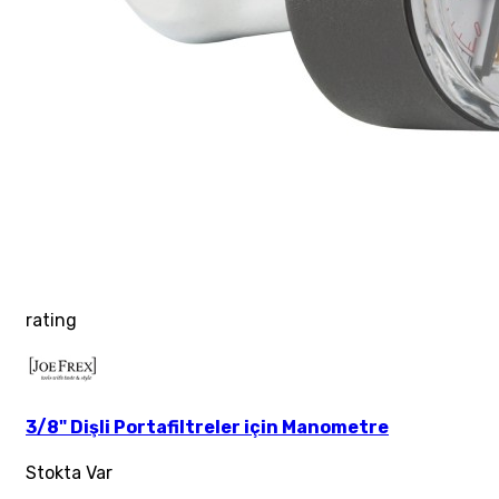
rating
3/8" Dişli Portafiltreler için Manometre
Stokta Var