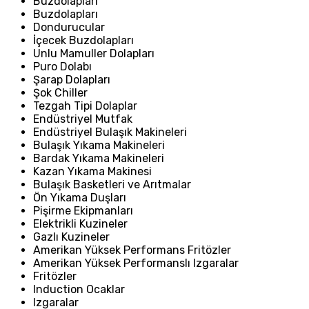
Buzdolapları
Buzdolapları
Dondurucular
İçecek Buzdolapları
Unlu Mamuller Dolapları
Puro Dolabı
Şarap Dolapları
Şok Chiller
Tezgah Tipi Dolaplar
Endüstriyel Mutfak
Endüstriyel Bulaşık Makineleri
Bulaşık Yıkama Makineleri
Bardak Yıkama Makineleri
Kazan Yıkama Makinesi
Bulaşık Basketleri ve Arıtmalar
Ön Yıkama Duşları
Pişirme Ekipmanları
Elektrikli Kuzineler
Gazlı Kuzineler
Amerikan Yüksek Performans Fritözler
Amerikan Yüksek Performanslı Izgaralar
Fritözler
Induction Ocaklar
Izgaralar