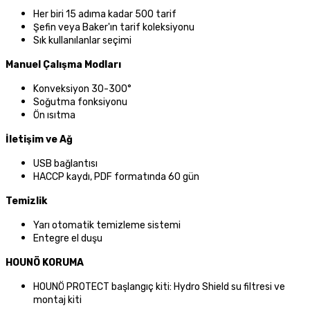
Her biri 15 adıma kadar 500 tarif
Şefin veya Baker'ın tarif koleksiyonu
Sık kullanılanlar seçimi
Manuel Çalışma Modları
Konveksiyon 30-300°
Soğutma fonksiyonu
Ön ısıtma
İletişim ve Ağ
USB bağlantısı
HACCP kaydı, PDF formatında 60 gün
Temizlik
Yarı otomatik temizleme sistemi
Entegre el duşu
HOUNÖ KORUMA
HOUNÖ PROTECT başlangıç kiti: Hydro Shield su filtresi ve
montaj kiti