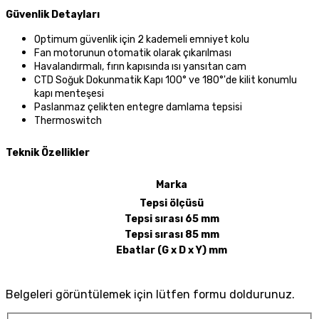
Güvenlik Detayları
Optimum güvenlik için 2 kademeli emniyet kolu
Fan motorunun otomatik olarak çıkarılması
Havalandırmalı, fırın kapısında ısı yansıtan cam
CTD Soğuk Dokunmatik Kapı 100° ve 180°'de kilit konumlu
kapı menteşesi
Paslanmaz çelikten entegre damlama tepsisi
Thermoswitch
Teknik Özellikler
Marka
Tepsi ölçüsü
Tepsi sırası 65 mm
Tepsi sırası 85 mm
Ebatlar (G x D x Y) mm
Belgeleri görüntülemek için lütfen formu doldurunuz.