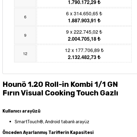
1.790.172,29 ₺
6 x 314.650,65 ₺
6
1.887.903,91 ₺
9 x 222.745,02 ₺
9
2.004.705,18 ₺
12 x 177.706,89 ₺
12
2.132.482,73 ₺
Hounö 1.20 Roll-in Kombi 1/1 GN
Fırın Visual Cooking Touch Gazlı
Kullanıcı arayüzü
SmartTouch®, Android tabanlı arayüz
Önceden Ayarlanmış Tariflerin Kapasitesi