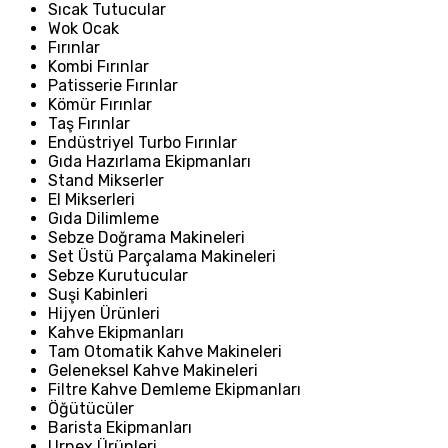
Sıcak Tutucular
Wok Ocak
Fırınlar
Kombi Fırınlar
Patisserie Fırınlar
Kömür Fırınlar
Taş Fırınlar
Endüstriyel Turbo Fırınlar
Gıda Hazırlama Ekipmanları
Stand Mikserler
El Mikserleri
Gıda Dilimleme
Sebze Doğrama Makineleri
Set Üstü Parçalama Makineleri
Sebze Kurutucular
Suşi Kabinleri
Hijyen Ürünleri
Kahve Ekipmanları
Tam Otomatik Kahve Makineleri
Geleneksel Kahve Makineleri
Filtre Kahve Demleme Ekipmanları
Öğütücüler
Barista Ekipmanları
Urnex Ürünleri