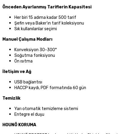
Önceden Ayarlanmış Tariflerin Kapasitesi
Her biri 15 adıma kadar 500 tarif
Şefin veya Baker'ın tarif koleksiyonu
Sık kullanılanlar seçimi
Manuel Çalışma Modları
Konveksiyon 30-300°
Soğutma fonksiyonu
Ön ısıtma
İletişim ve Ağ
USB bağlantısı
HACCP kaydı, PDF formatında 60 gün
Temizlik
Yarı otomatik temizleme sistemi
Entegre el duşu
HOUNÖ KORUMA