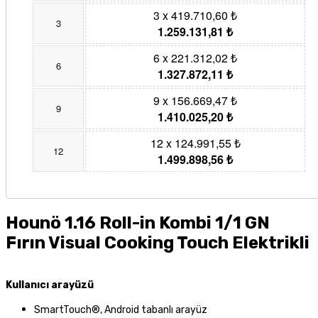
3 x 419.710,60 ₺
3
1.259.131,81 ₺
6 x 221.312,02 ₺
6
1.327.872,11 ₺
9 x 156.669,47 ₺
9
1.410.025,20 ₺
12 x 124.991,55 ₺
12
1.499.898,56 ₺
Hounö 1.16 Roll-in Kombi 1/1 GN
Fırın Visual Cooking Touch Elektrikli
Kullanıcı arayüzü
SmartTouch®, Android tabanlı arayüz