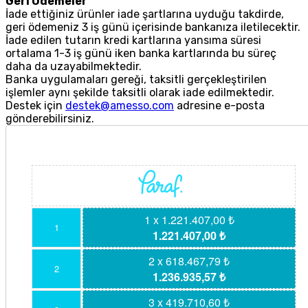
Geri Ödemeler
İade ettiğiniz ürünler iade şartlarına uyduğu takdirde,
geri ödemeniz 3 iş günü içerisinde bankanıza iletilecektir.
İade edilen tutarın kredi kartlarına yansıma süresi
ortalama 1-3 iş günü iken banka kartlarında bu süreç
daha da uzayabilmektedir.
Banka uygulamaları gereği, taksitli gerçekleştirilen
işlemler aynı şekilde taksitli olarak iade edilmektedir.
Destek için
destek@amesso.com
adresine e-posta
gönderebilirsiniz.
1 x 1.221.407,00 ₺
1
1.221.407,00 ₺
2 x 618.467,79 ₺
2
1.236.935,57 ₺
3 x 419.710,60 ₺