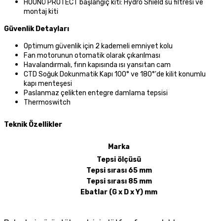
HOUNÖ PROTECT başlangıç kiti: Hydro Shield su filtresi ve
montaj kiti
Güvenlik Detayları
Optimum güvenlik için 2 kademeli emniyet kolu
Fan motorunun otomatik olarak çıkarılması
Havalandırmalı, fırın kapısında ısı yansıtan cam
CTD Soğuk Dokunmatik Kapı 100° ve 180°'de kilit konumlu
kapı menteşesi
Paslanmaz çelikten entegre damlama tepsisi
Thermoswitch
Teknik Özellikler
Marka
Tepsi ölçüsü
Tepsi sırası 65 mm
Tepsi sırası 85 mm
Ebatlar (G x D x Y) mm