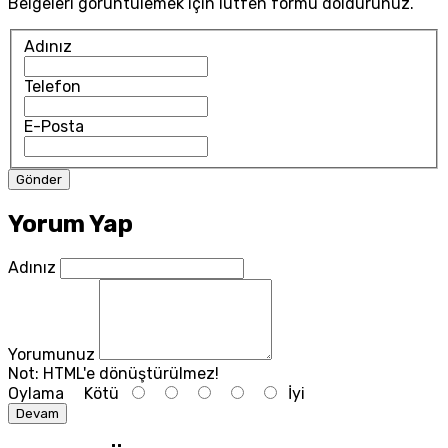
Belgeleri görüntülemek için lütfen formu doldurunuz.
Adınız
Telefon
E-Posta
Yorum Yap
Adınız
Yorumunuz
Not:
HTML'e dönüştürülmez!
Oylama
Kötü
İyi
Devam