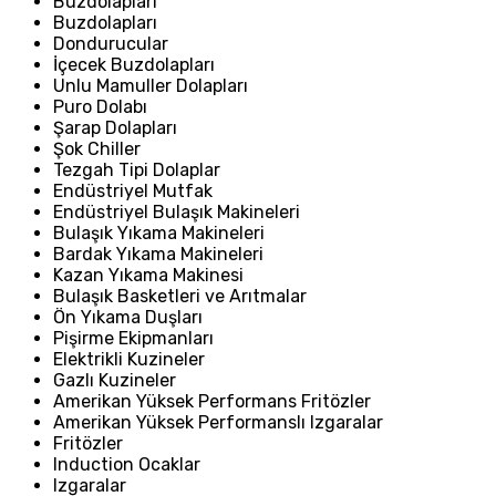
Buzdolapları
Buzdolapları
Dondurucular
İçecek Buzdolapları
Unlu Mamuller Dolapları
Puro Dolabı
Şarap Dolapları
Şok Chiller
Tezgah Tipi Dolaplar
Endüstriyel Mutfak
Endüstriyel Bulaşık Makineleri
Bulaşık Yıkama Makineleri
Bardak Yıkama Makineleri
Kazan Yıkama Makinesi
Bulaşık Basketleri ve Arıtmalar
Ön Yıkama Duşları
Pişirme Ekipmanları
Elektrikli Kuzineler
Gazlı Kuzineler
Amerikan Yüksek Performans Fritözler
Amerikan Yüksek Performanslı Izgaralar
Fritözler
Induction Ocaklar
Izgaralar