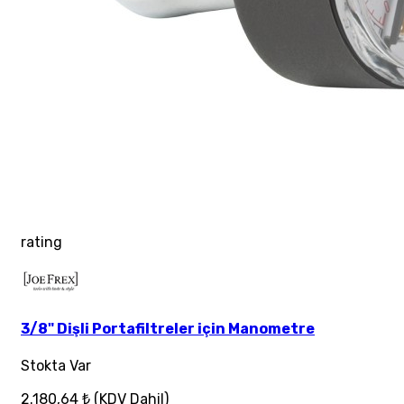
rating
3/8" Dişli Portafiltreler için Manometre
Stokta Var
2.180,64 ₺
(KDV Dahil)