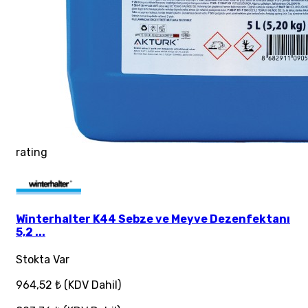
rating
Winterhalter K44 Sebze ve Meyve Dezenfektanı
5,2 ...
Stokta Var
964,52 ₺
(KDV Dahil)