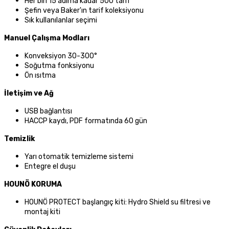
Her biri 15 adıma kadar 500 tarif
Şefin veya Baker'ın tarif koleksiyonu
Sık kullanılanlar seçimi
Manuel Çalışma Modları
Konveksiyon 30-300°
Soğutma fonksiyonu
Ön ısıtma
İletişim ve Ağ
USB bağlantısı
HACCP kaydı, PDF formatında 60 gün
Temizlik
Yarı otomatik temizleme sistemi
Entegre el duşu
HOUNÖ KORUMA
HOUNÖ PROTECT başlangıç kiti: Hydro Shield su filtresi ve
montaj kiti