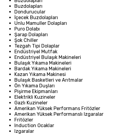
Buzdolapları
Buzdolapları
Dondurucular
İçecek Buzdolapları
Unlu Mamuller Dolapları
Puro Dolabı
Şarap Dolapları
Şok Chiller
Tezgah Tipi Dolaplar
Endüstriyel Mutfak
Endüstriyel Bulaşık Makineleri
Bulaşık Yıkama Makineleri
Bardak Yıkama Makineleri
Kazan Yıkama Makinesi
Bulaşık Basketleri ve Arıtmalar
Ön Yıkama Duşları
Pişirme Ekipmanları
Elektrikli Kuzineler
Gazlı Kuzineler
Amerikan Yüksek Performans Fritözler
Amerikan Yüksek Performanslı Izgaralar
Fritözler
Induction Ocaklar
Izgaralar