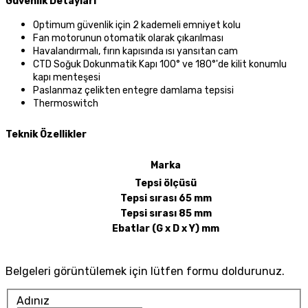
Güvenlik Detayları
Optimum güvenlik için 2 kademeli emniyet kolu
Fan motorunun otomatik olarak çıkarılması
Havalandırmalı, fırın kapısında ısı yansıtan cam
CTD Soğuk Dokunmatik Kapı 100° ve 180°'de kilit konumlu
kapı menteşesi
Paslanmaz çelikten entegre damlama tepsisi
Thermoswitch
Teknik Özellikler
Marka
Tepsi ölçüsü
Tepsi sırası 65 mm
Tepsi sırası 85 mm
Ebatlar (G x D x Y) mm
Belgeleri görüntülemek için lütfen formu doldurunuz.
Adınız