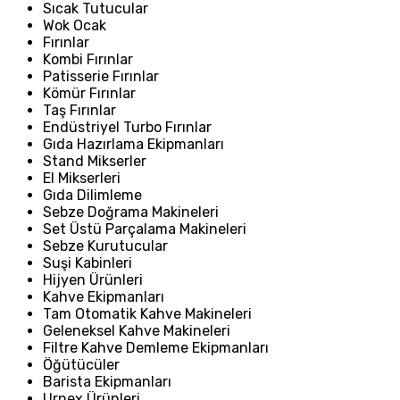
Sıcak Tutucular
Wok Ocak
Fırınlar
Kombi Fırınlar
Patisserie Fırınlar
Kömür Fırınlar
Taş Fırınlar
Endüstriyel Turbo Fırınlar
Gıda Hazırlama Ekipmanları
Stand Mikserler
El Mikserleri
Gıda Dilimleme
Sebze Doğrama Makineleri
Set Üstü Parçalama Makineleri
Sebze Kurutucular
Suşi Kabinleri
Hijyen Ürünleri
Kahve Ekipmanları
Tam Otomatik Kahve Makineleri
Geleneksel Kahve Makineleri
Filtre Kahve Demleme Ekipmanları
Öğütücüler
Barista Ekipmanları
Urnex Ürünleri