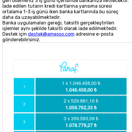
geri ödemeniz 3 iş günü içerisinde bankanıza iletilecektir.
İade edilen tutarın kredi kartlarına yansıma süresi
ortalama 1-3 iş günü iken banka kartlarında bu süreç
daha da uzayabilmektedir.
Banka uygulamaları gereği, taksitli gerçekleştirilen
işlemler aynı şekilde taksitli olarak iade edilmektedir.
Destek için
destek@amesso.com
adresine e-posta
gönderebilirsiniz.
1 x 1.046.458,00 ₺
1
1.046.458,00 ₺
2 x 529.881,16 ₺
2
1.059.762,33 ₺
3 x 359.593,09 ₺
3
1.078.779,27 ₺