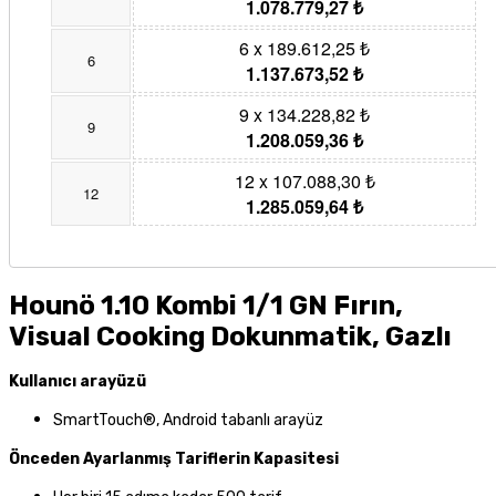
1.078.779,27 ₺
6 x 189.612,25 ₺
6
1.137.673,52 ₺
9 x 134.228,82 ₺
9
1.208.059,36 ₺
12 x 107.088,30 ₺
12
1.285.059,64 ₺
Hounö 1.10 Kombi 1/1 GN Fırın,
Visual Cooking Dokunmatik, Gazlı
Kullanıcı arayüzü
SmartTouch®, Android tabanlı arayüz
Önceden Ayarlanmış Tariflerin Kapasitesi