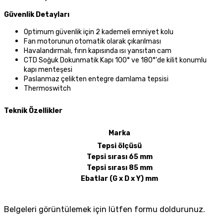
Güvenlik Detayları
Optimum güvenlik için 2 kademeli emniyet kolu
Fan motorunun otomatik olarak çıkarılması
Havalandırmalı, fırın kapısında ısı yansıtan cam
CTD Soğuk Dokunmatik Kapı 100° ve 180°'de kilit konumlu
kapı menteşesi
Paslanmaz çelikten entegre damlama tepsisi
Thermoswitch
Teknik Özellikler
Marka
Tepsi ölçüsü
Tepsi sırası 65 mm
Tepsi sırası 85 mm
Ebatlar (G x D x Y) mm
Belgeleri görüntülemek için lütfen formu doldurunuz.