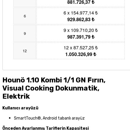
881.726,37 ₺
6 x 154.977,14 ₺
6
929.862,83 ₺
9 x 109.710,20 ₺
9
987.391,79 ₺
12 x 87.527,25 ₺
12
1.050.326,99 ₺
Hounö 1.10 Kombi 1/1 GN Fırın,
Visual Cooking Dokunmatik,
Elektrik
Kullanıcı arayüzü
SmartTouch®, Android tabanlı arayüz
Önceden Ayarlanmış Tariflerin Kapasitesi