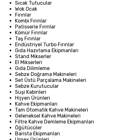
Sıcak Tutucular
Wok Ocak
Fırınlar
Kombi Fırınlar
Patisserie Fırınlar
Kömür Fırınlar
Taş Fırınlar
Endüstriyel Turbo Fırınlar
Gıda Hazırlama Ekipmanları
Stand Mikserler
El Mikserleri
Gıda Dilimleme
Sebze Doğrama Makineleri
Set Üstü Parçalama Makineleri
Sebze Kurutucular
Suşi Kabinleri
Hijyen Ürünleri
Kahve Ekipmanları
Tam Otomatik Kahve Makineleri
Geleneksel Kahve Makineleri
Filtre Kahve Demleme Ekipmanları
Öğütücüler
Barista Ekipmanları
Urnex Ürünleri