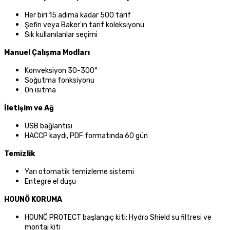
Her biri 15 adıma kadar 500 tarif
Şefin veya Baker'ın tarif koleksiyonu
Sık kullanılanlar seçimi
Manuel Çalışma Modları
Konveksiyon 30-300°
Soğutma fonksiyonu
Ön ısıtma
İletişim ve Ağ
USB bağlantısı
HACCP kaydı, PDF formatında 60 gün
Temizlik
Yarı otomatik temizleme sistemi
Entegre el duşu
HOUNÖ KORUMA
HOUNÖ PROTECT başlangıç kiti: Hydro Shield su filtresi ve
montaj kiti