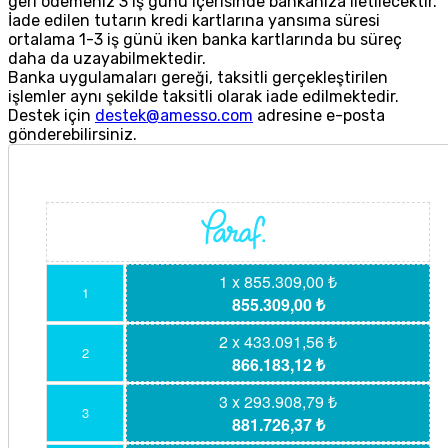
geri ödemeniz 3 iş günü içerisinde bankanıza iletilecektir.
İade edilen tutarın kredi kartlarına yansıma süresi
ortalama 1-3 iş günü iken banka kartlarında bu süreç
daha da uzayabilmektedir.
Banka uygulamaları gereği, taksitli gerçekleştirilen
işlemler aynı şekilde taksitli olarak iade edilmektedir.
Destek için
destek@amesso.com
adresine e-posta
gönderebilirsiniz.
1 x 855.309,00 ₺
1
855.309,00 ₺
2 x 433.091,56 ₺
2
866.183,12 ₺
3 x 293.908,79 ₺
3
881.726,37 ₺