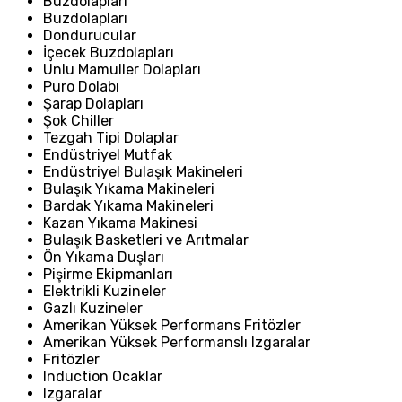
Buzdolapları
Buzdolapları
Dondurucular
İçecek Buzdolapları
Unlu Mamuller Dolapları
Puro Dolabı
Şarap Dolapları
Şok Chiller
Tezgah Tipi Dolaplar
Endüstriyel Mutfak
Endüstriyel Bulaşık Makineleri
Bulaşık Yıkama Makineleri
Bardak Yıkama Makineleri
Kazan Yıkama Makinesi
Bulaşık Basketleri ve Arıtmalar
Ön Yıkama Duşları
Pişirme Ekipmanları
Elektrikli Kuzineler
Gazlı Kuzineler
Amerikan Yüksek Performans Fritözler
Amerikan Yüksek Performanslı Izgaralar
Fritözler
Induction Ocaklar
Izgaralar