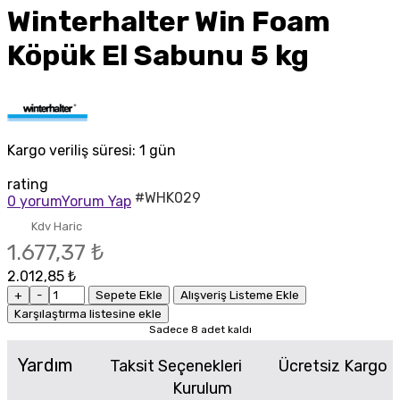
Winterhalter Win Foam
Köpük El Sabunu 5 kg
Kargo veriliş süresi:
1 gün
rating
#WHK029
0 yorum
Yorum Yap
Kdv Haric
1.677,37 ₺
2.012,85 ₺
+
-
Sepete Ekle
Alışveriş Listeme Ekle
Karşılaştırma listesine ekle
Sadece 8 adet kaldı
Yardım
Taksit Seçenekleri
Ücretsiz Kargo
Kurulum