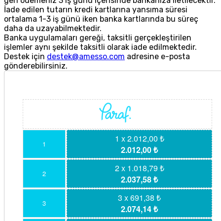
geri ödemeniz 3 iş günü içerisinde bankanıza iletilecektir.
İade edilen tutarın kredi kartlarına yansıma süresi
ortalama 1-3 iş günü iken banka kartlarında bu süreç
daha da uzayabilmektedir.
Banka uygulamaları gereği, taksitli gerçekleştirilen
işlemler aynı şekilde taksitli olarak iade edilmektedir.
Destek için
destek@amesso.com
adresine e-posta
gönderebilirsiniz.
1 x 2.012,00 ₺
1
2.012,00 ₺
2 x 1.018,79 ₺
2
2.037,58 ₺
3 x 691,38 ₺
3
2.074,14 ₺