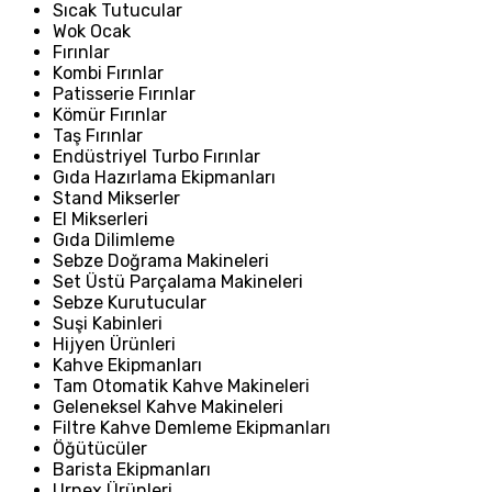
Sıcak Tutucular
Wok Ocak
Fırınlar
Kombi Fırınlar
Patisserie Fırınlar
Kömür Fırınlar
Taş Fırınlar
Endüstriyel Turbo Fırınlar
Gıda Hazırlama Ekipmanları
Stand Mikserler
El Mikserleri
Gıda Dilimleme
Sebze Doğrama Makineleri
Set Üstü Parçalama Makineleri
Sebze Kurutucular
Suşi Kabinleri
Hijyen Ürünleri
Kahve Ekipmanları
Tam Otomatik Kahve Makineleri
Geleneksel Kahve Makineleri
Filtre Kahve Demleme Ekipmanları
Öğütücüler
Barista Ekipmanları
Urnex Ürünleri