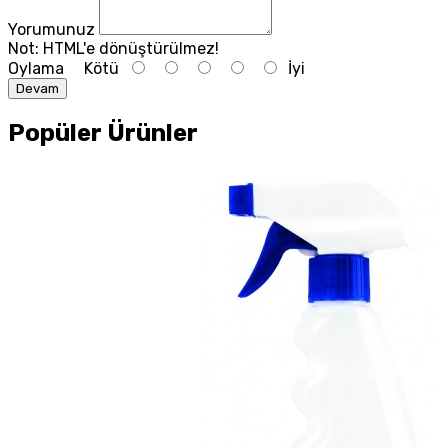
Yorumunuz
Not:
HTML'e dönüştürülmez!
Oylama
Kötü
İyi
Devam
Popüler Ürünler