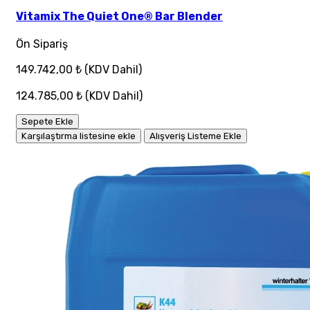
Vitamix The Quiet One® Bar Blender
Ön Sipariş
149.742,00 ₺
(KDV Dahil)
124.785,00 ₺
(KDV Dahil)
Sepete Ekle
Karşılaştırma listesine ekle
Alışveriş Listeme Ekle