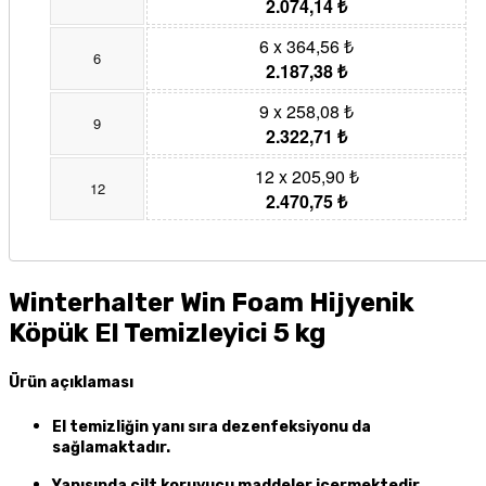
2.074,14 ₺
6 x 364,56 ₺
6
2.187,38 ₺
9 x 258,08 ₺
9
2.322,71 ₺
12 x 205,90 ₺
12
2.470,75 ₺
Winterhalter Win Foam Hijyenik
Köpük El Temizleyici 5 kg
Ürün açıklaması
El temizliğin yanı sıra dezenfeksiyonu da
sağlamaktadır.
Yapısında cilt koruyucu maddeler içermektedir.