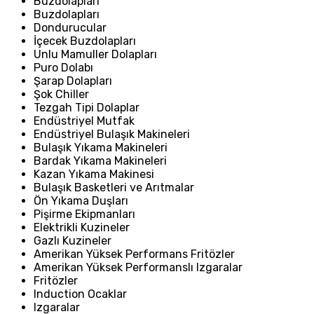
Buzdolapları
Buzdolapları
Dondurucular
İçecek Buzdolapları
Unlu Mamuller Dolapları
Puro Dolabı
Şarap Dolapları
Şok Chiller
Tezgah Tipi Dolaplar
Endüstriyel Mutfak
Endüstriyel Bulaşık Makineleri
Bulaşık Yıkama Makineleri
Bardak Yıkama Makineleri
Kazan Yıkama Makinesi
Bulaşık Basketleri ve Arıtmalar
Ön Yıkama Duşları
Pişirme Ekipmanları
Elektrikli Kuzineler
Gazlı Kuzineler
Amerikan Yüksek Performans Fritözler
Amerikan Yüksek Performanslı Izgaralar
Fritözler
Induction Ocaklar
Izgaralar