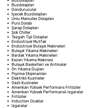
Buzdolapları
Buzdolapları
Dondurucular
İçecek Buzdolapları
Unlu Mamuller Dolapları
Puro Dolabı
Şarap Dolapları
Şok Chiller
Tezgah Tipi Dolaplar
Endüstriyel Mutfak
Endüstriyel Bulaşık Makineleri
Bulaşık Yıkama Makineleri
Bardak Yıkama Makineleri
Kazan Yıkama Makinesi
Bulaşık Basketleri ve Arıtmalar
Ön Yıkama Duşları
Pişirme Ekipmanları
Elektrikli Kuzineler
Gazlı Kuzineler
Amerikan Yüksek Performans Fritözler
Amerikan Yüksek Performanslı Izgaralar
Fritözler
Induction Ocaklar
Izgaralar