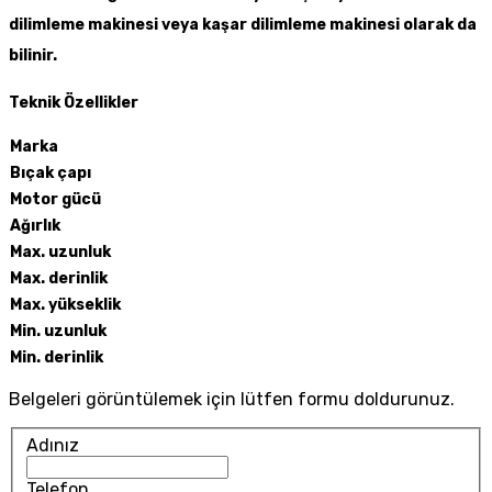
dilimleme makinesi veya kaşar dilimleme makinesi olarak da
bilinir.
Teknik Özellikler
Marka
Bıçak çapı
Motor gücü
Ağırlık
Max. uzunluk
Max. derinlik
Max. yükseklik
Min. uzunluk
Min. derinlik
Belgeleri görüntülemek için lütfen formu doldurunuz.
Adınız
Telefon