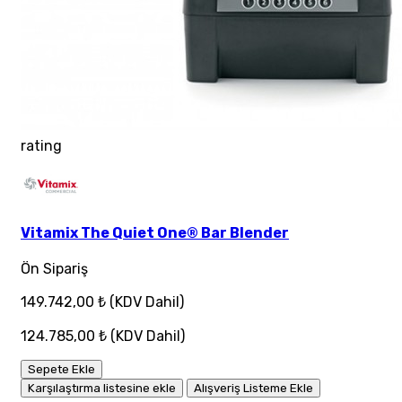
rating
Vitamix The Quiet One® Bar Blender
Ön Sipariş
149.742,00 ₺
(KDV Dahil)
124.785,00 ₺
(KDV Dahil)
Sepete Ekle
Karşılaştırma listesine ekle
Alışveriş Listeme Ekle