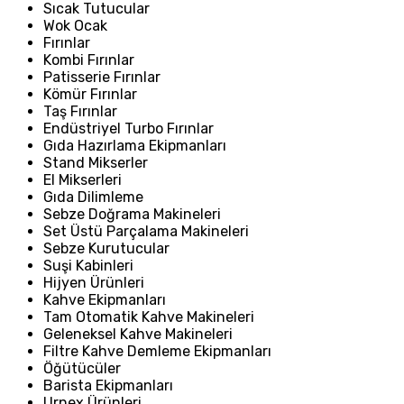
Sıcak Tutucular
Wok Ocak
Fırınlar
Kombi Fırınlar
Patisserie Fırınlar
Kömür Fırınlar
Taş Fırınlar
Endüstriyel Turbo Fırınlar
Gıda Hazırlama Ekipmanları
Stand Mikserler
El Mikserleri
Gıda Dilimleme
Sebze Doğrama Makineleri
Set Üstü Parçalama Makineleri
Sebze Kurutucular
Suşi Kabinleri
Hijyen Ürünleri
Kahve Ekipmanları
Tam Otomatik Kahve Makineleri
Geleneksel Kahve Makineleri
Filtre Kahve Demleme Ekipmanları
Öğütücüler
Barista Ekipmanları
Urnex Ürünleri