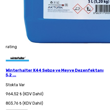
rating
Winterhalter K44 Sebze ve Meyve Dezenfektanı
5,2 ...
Stokta Var
964,52 ₺
(KDV Dahil)
803,76 ₺
(KDV Dahil)