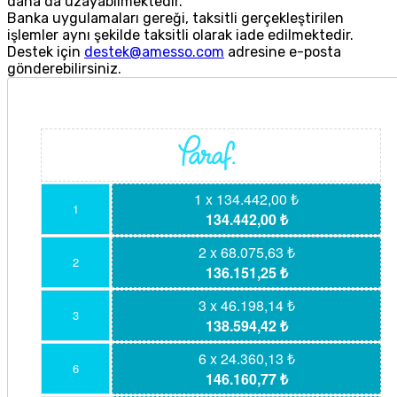
daha da uzayabilmektedir.
Banka uygulamaları gereği, taksitli gerçekleştirilen
işlemler aynı şekilde taksitli olarak iade edilmektedir.
Destek için
destek@amesso.com
adresine e-posta
gönderebilirsiniz.
1 x 134.442,00 ₺
1
134.442,00 ₺
2 x 68.075,63 ₺
2
136.151,25 ₺
3 x 46.198,14 ₺
3
138.594,42 ₺
6 x 24.360,13 ₺
6
146.160,77 ₺