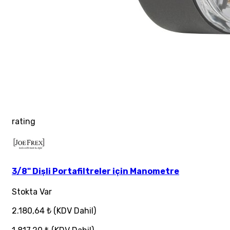
rating
3/8" Dişli Portafiltreler için Manometre
Stokta Var
2.180,64 ₺
(KDV Dahil)