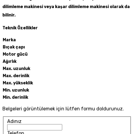
dilimleme makinesi veya kaşar dilimleme makinesi olarak da
bilinir.
Teknik Özellikler
Marka
Bıçak çapı
Motor gücü
Ağırlık
Max. uzunluk
Max. derinlik
Max. yükseklik
Min. uzunluk
Min. derinlik
Belgeleri görüntülemek için lütfen formu doldurunuz.
Adınız
Telefon