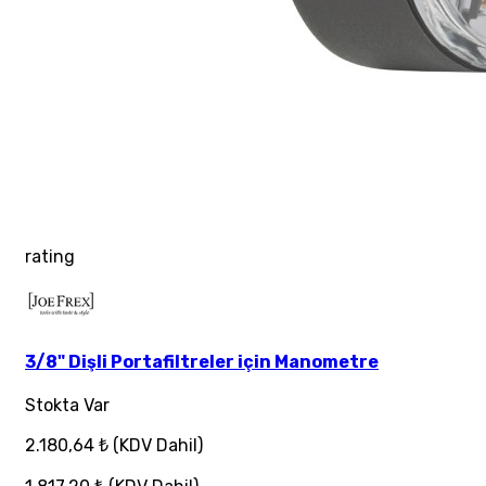
rating
3/8" Dişli Portafiltreler için Manometre
Stokta Var
2.180,64 ₺
(KDV Dahil)