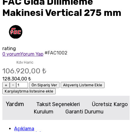
FAC Gıda Dilimleme
Makinesi Vertical 275 mm
rating
#FAC1002
0 yorum
Yorum Yap
Kdv Haric
106.920,00 ₺
128.304,00 ₺
+
-
Ön Sipariş Ver
Alışveriş Listeme Ekle
Karşılaştırma listesine ekle
Yardım
Taksit Seçenekleri
Ücretsiz Kargo
Kurulum
Garanti Durumu
Açıklama