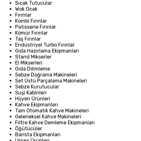
Sıcak Tutucular
Wok Ocak
Fırınlar
Kombi Fırınlar
Patisserie Fırınlar
Kömür Fırınlar
Taş Fırınlar
Endüstriyel Turbo Fırınlar
Gıda Hazırlama Ekipmanları
Stand Mikserler
El Mikserleri
Gıda Dilimleme
Sebze Doğrama Makineleri
Set Üstü Parçalama Makineleri
Sebze Kurutucular
Suşi Kabinleri
Hijyen Ürünleri
Kahve Ekipmanları
Tam Otomatik Kahve Makineleri
Geleneksel Kahve Makineleri
Filtre Kahve Demleme Ekipmanları
Öğütücüler
Barista Ekipmanları
Urnex Ürünleri