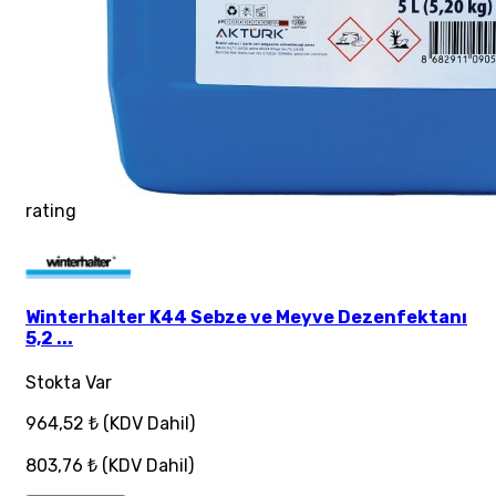
rating
Winterhalter K44 Sebze ve Meyve Dezenfektanı
5,2 ...
Stokta Var
964,52 ₺
(KDV Dahil)
803,76 ₺
(KDV Dahil)