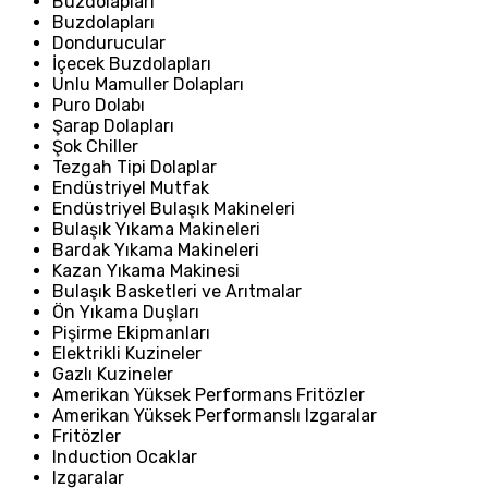
Buzdolapları
Buzdolapları
Dondurucular
İçecek Buzdolapları
Unlu Mamuller Dolapları
Puro Dolabı
Şarap Dolapları
Şok Chiller
Tezgah Tipi Dolaplar
Endüstriyel Mutfak
Endüstriyel Bulaşık Makineleri
Bulaşık Yıkama Makineleri
Bardak Yıkama Makineleri
Kazan Yıkama Makinesi
Bulaşık Basketleri ve Arıtmalar
Ön Yıkama Duşları
Pişirme Ekipmanları
Elektrikli Kuzineler
Gazlı Kuzineler
Amerikan Yüksek Performans Fritözler
Amerikan Yüksek Performanslı Izgaralar
Fritözler
Induction Ocaklar
Izgaralar