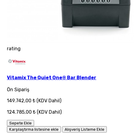
rating
Vitamix The Quiet One® Bar Blender
Ön Sipariş
149.742,00 ₺
(KDV Dahil)
124.785,00 ₺
(KDV Dahil)
Sepete Ekle
Karşılaştırma listesine ekle
Alışveriş Listeme Ekle