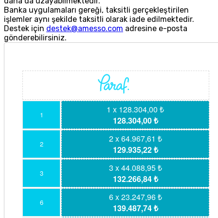
daha da uzayabilmektedir.
Banka uygulamaları gereği, taksitli gerçekleştirilen
işlemler aynı şekilde taksitli olarak iade edilmektedir.
Destek için
destek@amesso.com
adresine e-posta
gönderebilirsiniz.
1 x 128.304,00 ₺
1
128.304,00 ₺
2 x 64.967,61 ₺
2
129.935,22 ₺
3 x 44.088,95 ₺
3
132.266,84 ₺
6 x 23.247,96 ₺
6
139.487,74 ₺