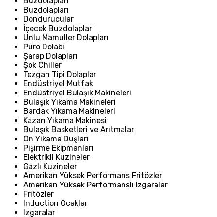
Buzdolapları
Buzdolapları
Dondurucular
İçecek Buzdolapları
Unlu Mamuller Dolapları
Puro Dolabı
Şarap Dolapları
Şok Chiller
Tezgah Tipi Dolaplar
Endüstriyel Mutfak
Endüstriyel Bulaşık Makineleri
Bulaşık Yıkama Makineleri
Bardak Yıkama Makineleri
Kazan Yıkama Makinesi
Bulaşık Basketleri ve Arıtmalar
Ön Yıkama Duşları
Pişirme Ekipmanları
Elektrikli Kuzineler
Gazlı Kuzineler
Amerikan Yüksek Performans Fritözler
Amerikan Yüksek Performanslı Izgaralar
Fritözler
Induction Ocaklar
Izgaralar