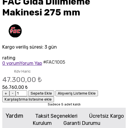
FAC Gıda Dilimleme
Makinesi 275 mm
Kargo veriliş süresi:
3 gün
rating
#FAC1005
0 yorum
Yorum Yap
Kdv Haric
47.300,00 ₺
56.760,00 ₺
+
-
Sepete Ekle
Alışveriş Listeme Ekle
Karşılaştırma listesine ekle
Sadece 5 adet kaldı
Yardım
Taksit Seçenekleri
Ücretsiz Kargo
Kurulum
Garanti Durumu