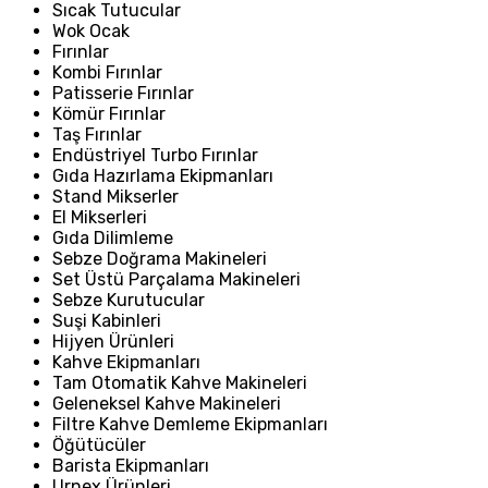
Sıcak Tutucular
Wok Ocak
Fırınlar
Kombi Fırınlar
Patisserie Fırınlar
Kömür Fırınlar
Taş Fırınlar
Endüstriyel Turbo Fırınlar
Gıda Hazırlama Ekipmanları
Stand Mikserler
El Mikserleri
Gıda Dilimleme
Sebze Doğrama Makineleri
Set Üstü Parçalama Makineleri
Sebze Kurutucular
Suşi Kabinleri
Hijyen Ürünleri
Kahve Ekipmanları
Tam Otomatik Kahve Makineleri
Geleneksel Kahve Makineleri
Filtre Kahve Demleme Ekipmanları
Öğütücüler
Barista Ekipmanları
Urnex Ürünleri