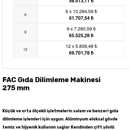
58.513,11 ₺
6 x 10.284,59 ₺
6
61.707,54 ₺
9 x 7.280,59 ₺
9
65.525,28 ₺
12 x 5.808,48 ₺
12
69.701,78 ₺
FAC Gıda Dilimleme Makinesi
275 mm
Küçük ve orta ölçekli işletmelerin salam ve benzeri gıda
dilimleme işlemleri için uygun. Alüminyum eloksal gövde
temiz ve hijyenik kullanım sağlar Kendinden çift yönlü