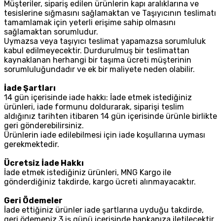
Müşteriler, sipariş edilen ürünlerin kapı aralıklarına ve
tesislerine sığmasını sağlamaktan ve Taşıyıcının teslimatı
tamamlamak için yeterli erişime sahip olmasını
sağlamaktan sorumludur.
Uymazsa veya taşıyıcı teslimat yapamazsa sorumluluk
kabul edilmeyecektir. Durdurulmuş bir teslimattan
kaynaklanan herhangi bir taşıma ücreti müşterinin
sorumluluğundadır ve ek bir maliyete neden olabilir.
İade Şartları
14 gün içerisinde iade hakkı: İade etmek istediğiniz
ürünleri, iade formunu doldurarak, siparişi teslim
aldığınız tarihten itibaren 14 gün içerisinde ürünle birlikte
geri gönderebilirsiniz.
Ürünlerin iade edilebilmesi için iade koşullarına uyması
gerekmektedir.
Ücretsiz İade Hakkı
İade etmek istediğiniz ürünleri, MNG Kargo ile
gönderdiğiniz takdirde, kargo ücreti alınmayacaktır.
Geri Ödemeler
İade ettiğiniz ürünler iade şartlarına uyduğu takdirde,
geri ödemeniz 3 iş günü içerisinde bankanıza iletilecektir.